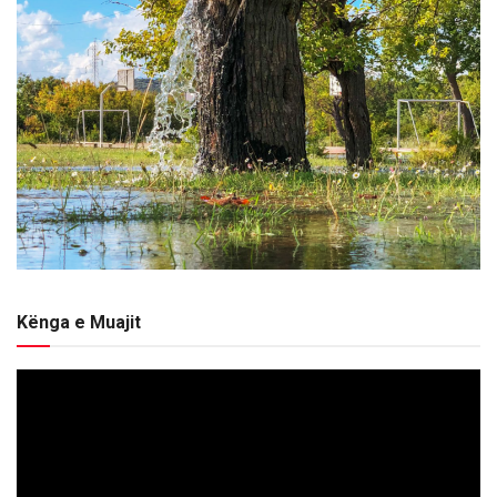
Kënga e Muajit