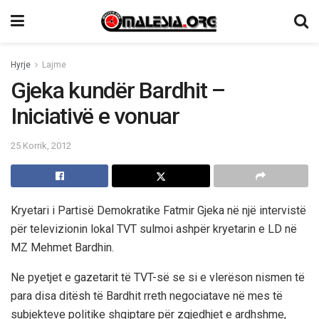
Hyrje
Lajme
Gjeka kundër Bardhit –
Iniciativë e vonuar
25 Korrik, 2012
Kryetari i Partisë Demokratike Fatmir Gjeka në një intervistë
për televizionin lokal TVT sulmoi ashpër kryetarin e LD në
MZ Mehmet Bardhin.
Ne pyetjet e gazetarit të TVT-së se si e vlerëson nismen të
para disa ditësh të Bardhit rreth negociatave në mes të
subjekteve politike shqiptare për zgjedhjet e ardhshme,