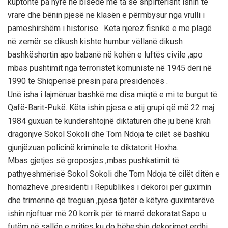
kuptonte pa hyrë në bisedë me ta se shpirtërisht ishin të
vrarë dhe bënin pjesë ne klasën e përmbysur nga vrulli i
pamëshirshëm i historisë . Këta njerëz fisnikë e me plagë
në zemër se dikush kishte humbur vëllanë dikush
bashkëshortin apo babanë në kohën e luftës civile ,apo
mbas pushtimit nga terroristët komunistë në 1945 deri në
1990 të Shiqpërisë presin para presidencës .
Unë isha i lajmëruar bashkë me disa miqtë e mi te burgut të
Qafë-Barit-Pukë. Këta ishin pjesa e atij grupi që më 22 maj
1984 guxuan të kundërshtojnë diktaturën dhe ju bënë krah
dragonjve Sokol Sokoli dhe Tom Ndoja të cilët së bashku
gjunjëzuan policinë kriminele te diktatorit Hoxha.
Mbas gjetjes së groposjes ,mbas pushkatimit të
pathyeshmërisë Sokol Sokoli dhe Tom Ndoja të cilët ditën e
homazheve ,presidenti i Republikës i dekoroi për guximin
dhe trimërinë që treguan ,pjesa tjetër e këtyre guximtarëve
ishin njoftuar më 20 korrik për të marrë dekoratat.Sapo u
futëm në sallën e pritjes ku do bëheshin dekorimet erdhi