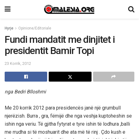
Hyrje
Opinione/Editoriale
Fundi mandatit me dinjitet i
presidentit Bamir Topi
23 Korrik, 2012
nga Bedri Blloshmi
Me 20 korrik 2012 para presidencës janë një grumbull
njerëzish. Burra , gra, fëmijë dhe nga veshja kuptoheshin se
ishin nga veriu. Të gjitha fytyrat e tyre ishin të lodhura ,balli
me rrudha si të moshuarit dhe ata më të rinj . Çdo kush e