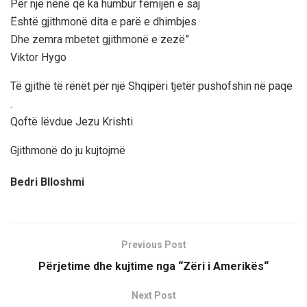
Për një nënë që ka humbur fëmijën e saj
Është gjithmonë dita e parë e dhimbjes
Dhe zemra mbetet gjithmonë e zezë”
Viktor Hygo
Të gjithë të rënët për një Shqipëri tjetër pushofshin në paqe
.
Qoftë lëvdue Jezu Krishti
Gjithmonë do ju kujtojmë
Bedri Blloshmi
Previous Post
Pёrjetime dhe kujtime nga “Zёri i Amerikёs“
Next Post