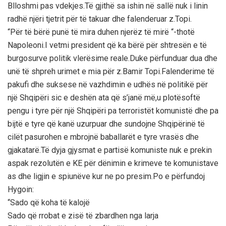
Blloshmi pas vdekjes.Të gjithë sa ishin në sallë nuk i linin
radhë njëri tjetrit për të takuar dhe falenderuar z.Topi.
“Për të bërë punë të mira duhen njerëz të mirë “-thotë
Napoleoni.I vetmi president që ka bërë për shtresën e të
burgosurve politik vlerësime reale.Duke përfunduar dua dhe
unë të shpreh urimet e mia për z.Bamir Topi.Falenderime të
pakufi dhe suksese në vazhdimin e udhës në politikë për
një Shqipëri sic e deshën ata që s’janë më,u plotësoftë
pengu i tyre për një Shqipëri pa terroristët komunistë dhe pa
bijtë e tyre që kanë uzurpuar dhe sundojne Shqipërinë të
cilët pasurohen e mbrojnë baballarët e tyre vrasës dhe
gjakatarë.Të dyja gjysmat e partisë komuniste nuk e prekin
aspak rezolutën e KE për dënimin e krimeve te komunistave
as dhe ligjin e spiunëve kur ne po presim.Po e përfundoj
Hygoin:
“Sado që koha të kalojë
Sado që rrobat e zisë të zbardhen nga larja