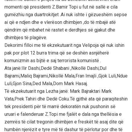
momenti që presidenti Z.Bamir Topi u fut në sallë e cila
gumëzhiu nga duartrokitjet .Ai nuk ishte i gëzueshëm sepse
ai që e ndjen dhe e vlerëson dhimbjen ,do të mbajë atë
qëndrim që mbahet në rastet e derdhjes së gjakut dhe
dhimbjes të plagëve.
Dekorimi filloi me të ekzekutuarit nga Velipoja që nuk ishin
pak por plot 12 burra trima që se deshën asnjëherë
komunizmin as bijtë e saj terrorista komunistë .
Ata janë:Ilir Dashi,Dedë Shabani ,Nikollë Dashi,Dul
Bajrami,Maliq Bajrami,Nikollë Mala,Fran Imajli ,Gjok Luli,Ndue
Luli,Gjon Sina,Ded Mala,Dom Mark Hasaj.
Të ekzekutuarit nga Lezha janë: Mark Bajraktari Mark
Vata,Prek Tahiri dhe Dedë Coku.Të gjithë ata që paraqiteshin
tek presidenti për të marrë dekoratën nuk pushonin së
uruari e falenderuar Z.Topi me fjalët e dala nga thellësia e
zemrës të cilat tregonin dhimbjen e freskët të asaj dite që
humbën njerëzit e tyre më të dashur të përlotur por dhe të