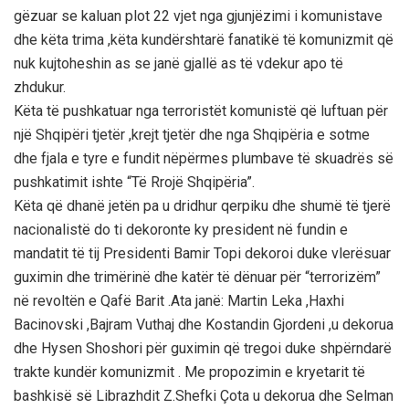
gëzuar se kaluan plot 22 vjet nga gjunjëzimi i komunistave
dhe këta trima ,këta kundërshtarë fanatikë të komunizmit që
nuk kujtoheshin as se janë gjallë as të vdekur apo të
zhdukur.
Këta të pushkatuar nga terroristët komunistë që luftuan për
një Shqipëri tjetër ,krejt tjetër dhe nga Shqipëria e sotme
dhe fjala e tyre e fundit nëpërmes plumbave të skuadrës së
pushkatimit ishte “Të Rrojë Shqipëria”.
Këta që dhanë jetën pa u dridhur qerpiku dhe shumë të tjerë
nacionalistë do ti dekoronte ky president në fundin e
mandatit të tij Presidenti Bamir Topi dekoroi duke vlerësuar
guximin dhe trimërinë dhe katër të dënuar për “terrorizëm”
në revoltën e Qafë Barit .Ata janë: Martin Leka ,Haxhi
Bacinovski ,Bajram Vuthaj dhe Kostandin Gjordeni ,u dekorua
dhe Hysen Shoshori për guximin që tregoi duke shpërndarë
trakte kundër komunizmit . Me propozimin e kryetarit të
bashkisë së Librazhdit Z.Shefki Çota u dekorua dhe Selman