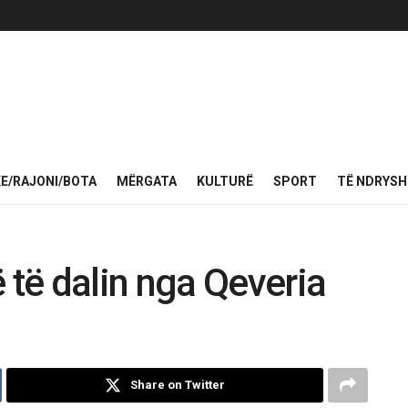
KE/RAJONI/BOTA
MËRGATA
KULTURË
SPORT
TË NDRYS
të dalin nga Qeveria
Share on Twitter