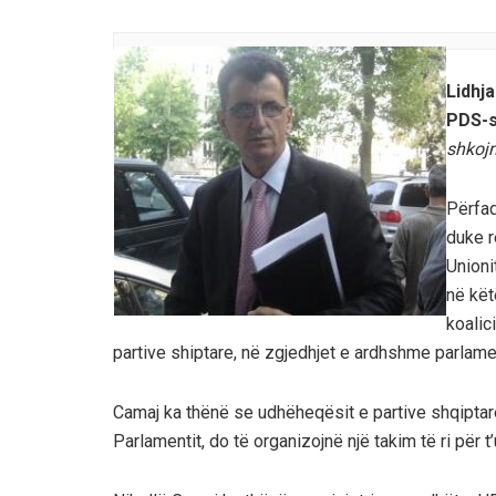
Lidhj
PDS-s
shkojm
Përfaq
duke r
Unioni
në kët
koalic
partive shiptare, në zgjedhjet e ardhshme parlament
Camaj ka thënë se udhëheqësit e partive shqiptare
Parlamentit, do të organizojnë një takim të ri për