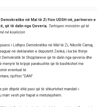
a Demokratike në Mal të Zi fton UDSH-në, partneren e
ë, që të dalin nga Qeveria
,
Terhiqeni ministrin që të
ë në koalicion
suesi i Lidhjes Demokratike në Mal të Zi, Nikollë Camaj,
eaguar në deklaratën e deputetit Zenka, i ka bë thirrje
t Demokratik të Shqiptareve që të dalin nga qeveria dhe
ë menyrë të krijojë parakushte që të bashkohet me
ionin eventual të
are, njofton ‘’DAN’’.
 për dhjetë ditë pasi që të shkurtohet mandati i
 t’u marr vesh për hapat e mëtutejshëm.