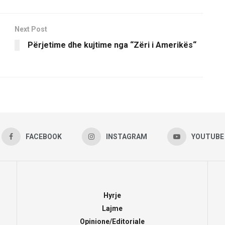
Next Post
Pёrjetime dhe kujtime nga “Zёri i Amerikёs“
FACEBOOK
INSTAGRAM
YOUTUBE
Hyrje
Lajme
Opinione/Editoriale