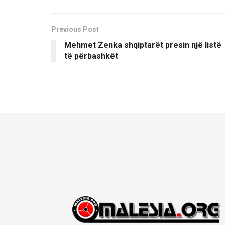
Previous Post
Mehmet Zenka shqiptarët presin një listë
të përbashkët