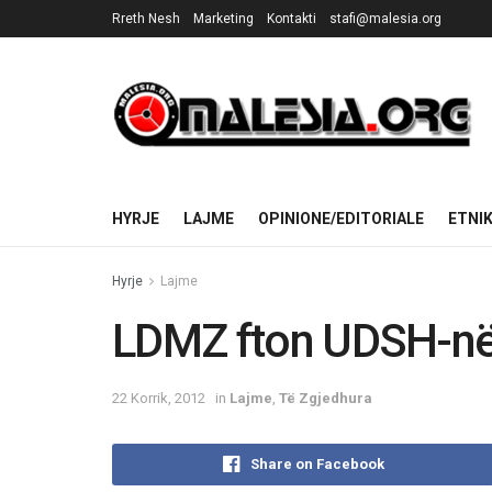
Rreth Nesh
Marketing
Kontakti
stafi@malesia.org
HYRJE
LAJME
OPINIONE/EDITORIALE
ETNI
Hyrje
Lajme
LDMZ fton UDSH-në 
22 Korrik, 2012
in
Lajme
,
Të Zgjedhura
Share on Facebook