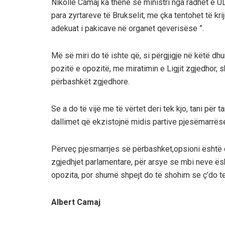
Nikollë Camaj ka thënë se ministri nga radhët e
para zyrtareve të Brukselit, me çka tentohet të kr
adekuat i pakicave në organet qeverisëse ”.
Më së miri do të ishte që, si përgjigje në këtë dh
pozitë e opozitë, me miratimin e Ligjit zgjedhor, s
përbashkët zgjedhore.
Se a do të vijë me të vërtet deri tek kjo, tani për t
dallimet që ekzistojnë midis partive pjesëmarrëse
Përveç pjesmarrjes së përbashket,opsioni është 
zgjedhjet parlamentare, për arsye se mbi neve ësh
opozita, por shumë shpejt do të shohim se ç’do t
Albert Camaj