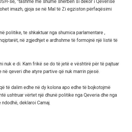
 UDSH-së, ”tashmë më shumë shërben si dekor i Qeverisë
ijohet imazh, gjoja se në Mal të Zi egziston përfaqësimi
unë politike, te shkaktuar nga shumica parlamentare ,
hqiptarët, në zgjedhjet e ardhshme të formojnë një listë të
ani nuk e di. Kam frikë se do të jetë e vështirë për të pajtuar
 në qeveri dhe atyre partive që nuk marrin pjesë.
që të dalim edhe në dy kolona apo edhe të bojkotojmë
të ushtruar vërtet një dhunë politike nga Qeveria dhe nga
e ndodhë, deklaroi Camaj.