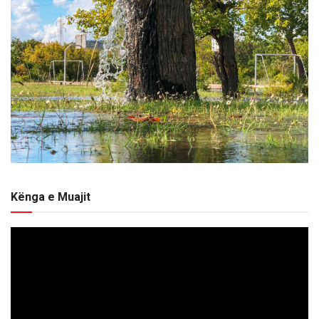
Kënga e Muajit