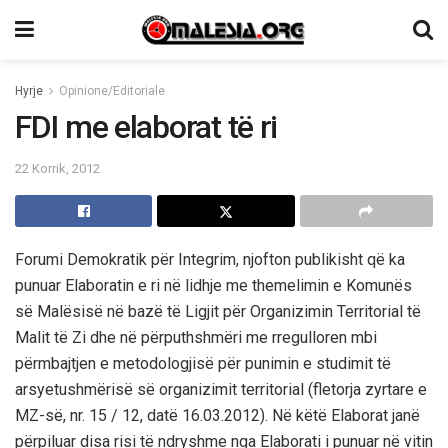
Hyrje
Opinione/Editoriale
FDI me elaborat të ri
22 Korrik, 2012
Forumi Demokratik për Integrim, njofton publikisht që ka
punuar Elaboratin e ri në lidhje me themelimin e Komunës
së Malësisë në bazë të Ligjit për Organizimin Territorial të
Malit të Zi dhe në përputhshmëri me rregulloren mbi
përmbajtjen e metodologjisë për punimin e studimit të
arsyetushmërisë së organizimit territorial (fletorja zyrtare e
MZ-së, nr. 15 / 12, datë 16.03.2012). Në këtë Elaborat janë
përpiluar disa risi të ndryshme nga Elaborati i punuar në vitin