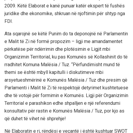
2009. Këtë Elaborat e kanë punuar katër ekspert të fushës
juridike dhe ekonomike, shkruan në njoftimin për shtyp nga
FDI.
Ata sqarojnë se këtë Punim do ta deponojnë në Parlamentin
e Malit të Zi në formë propozim – ligji me amandamentet
përkatëse për ndërrimin dhe plotësimin e Ligjit mbi
Organizimin Territorial, ku pas Komunës së Kollashinit do të
rradhitet Komuna Malësia / Tuz. “Përfundimisht mund të
themi se është mbyll kapitulli i diskutimeve mbi
arsyetueshmërinë e Komunës Malësia / Tuz dhe presim që
Parlamenti i Malit të Zi të respektojë detyrimet kushtetuese
dhe të votojë për formimin e Komunës. Ligji për Organizimin
Territorial e parashikon edhe shpalljen e një referendumi
konsultativ për rastin e Komunës Malësia / Tuz, por kjo as
që duhet të vihet në shprehje!
Në Elaboratin e ri, rëndësi e veçantë i është kushtuar SWOT