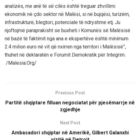
analizës, me anë të së cilës është treguar zhvillimi
ekonomik në çdo sektor në Malësi, si në bujqësi, turizëm,
infrastrukturë, blegtori, potenciale të ndryshme etj. Ju
njoftojmë paraprakisht se buxheti i Komunës së Malësisë
në bazë të faktimit nga ana e ekspertëve është minimum
2.4 milion euro në vit që nxirren nga territori i Malësisë”,
thuhet në deklaratën e Forumit Demokratik për Integrim.
/Malesia.Org/
Previous Post
Partitë shqiptare filluan negociatat për pjesëmarrje në
zgjedhje
Next Post
Ambasadori shqiptar në Amerikë, Gilbert Galanxhi
vizitë në Detroit