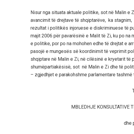
Nisur nga situata aktuale politike, sot në Malin e
avancimit të drejtave të shqiptarëve, ka stagnim
rezultat i politikës injoruese e diskriminuese të 
majit 2006 për pavarësinë e Malit të Zi, ku po na 
e politike, por po na mohohen edhe të drejtat e arri
pasojë e mungesës së koordinimit të veprimit pol
shqiptare në Malin e Zi, në cilësinë e kryetarit të p
shumëpartiakësisë, sot në Malin e Zi dhe të politi
– zgjedhjet e parakohshme parlamentare tashmë të 
MBLEDHJE KONSULTATIVE T
dhe 