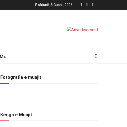
E shtunë, 8 Gusht, 2026
HME
Fotografia e muajit
Kënga e Muajit