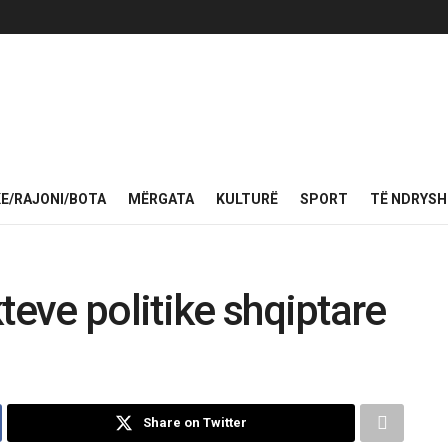
KE/RAJONI/BOTA
MËRGATA
KULTURË
SPORT
TË NDRYS
teve politike shqiptare
Share on Twitter