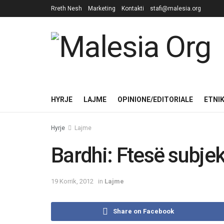
Rreth Nesh
Marketing
Kontakti
stafi@malesia.org
HYRJE
LAJME
OPINIONE/EDITORIALE
ETNI
Hyrje
Lajme
Bardhi: Ftesë subjek
19 Korrik, 2012
in
Lajme
Share on Facebook