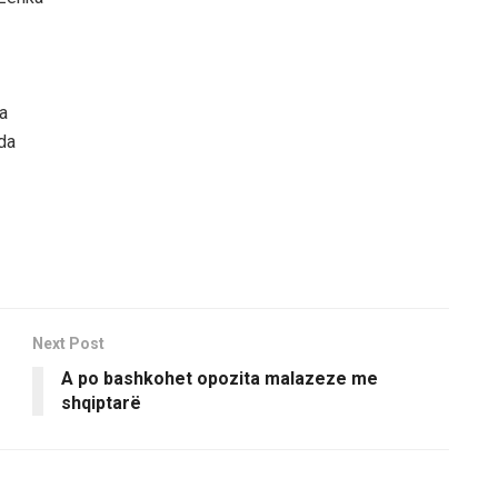
a
da
Next Post
A po bashkohet opozita malazeze me
shqiptarë