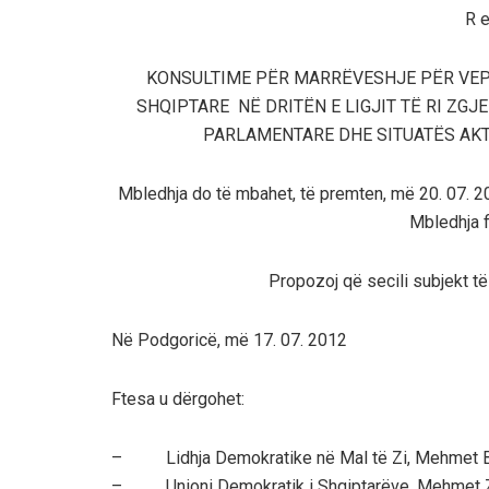
R e
KONSULTIME PËR MARRËVESHJE PËR VEP
SHQIPTARE NË DRITËN E LIGJIT TË RI ZG
PARLAMENTARE DHE SITUATËS AKT
Mbledhja do të mbahet, të premten, më 20. 07. 201
Mbledhja f
Propozoj që secili subjekt t
Në Podgoricë, më 17. 07.
Ftesa u dërgohet:
– Lidhja Demokratike në Mal të Zi, Mehmet B
– Unioni Demokratik i Shqiptarëve, Mehmet 