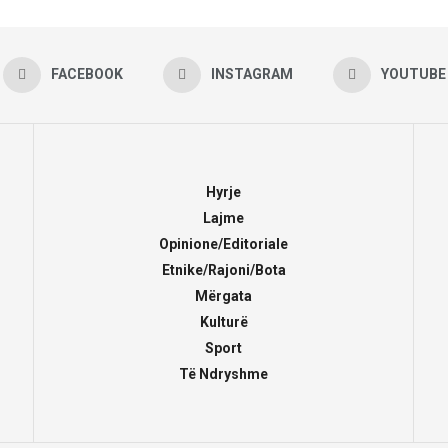
FACEBOOK
INSTAGRAM
YOUTUBE
Hyrje
Lajme
Opinione/Editoriale
Etnike/Rajoni/Bota
Mërgata
Kulturë
Sport
Të Ndryshme