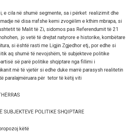
 Zi, e cila në shumë segmente, sa i përket realizimit dhe
, madje në disa rrafshe kemi zvogëlim e kthim mbrapa, si
pushtetit të Malit të Zi, sidomos pas Referendumit të 21
mohohen, jo vetë të drejtat natyrore e historike, kombëtare
tura, si është rasti me Ligjin Zgjedhor etj., por edhe si
itik aq shumë të nevojshëm, të subjekteve politike
artisë së parë politike shqiptare nga fillimi i
kanit më të vjetër si edhe duke marrë parasysh realitetin
paralajmëruara për tetor të këtij viti
THËRRAS
Ë SUBJEKTEVE POLITIKE SHQIPTARE
propozoj këtë