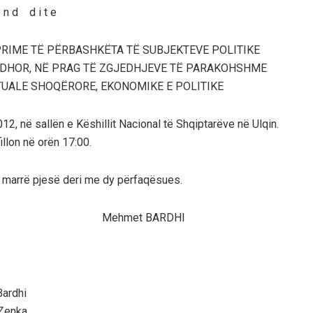
 n d d i t e
RIME TË PËRBASHKËTA TË SUBJEKTEVE POLITIKE
JEDHOR, NË PRAG TË ZGJEDHJEVE TË PARAKOHSHME
UALE SHOQËRORE, EKONOMIKE E POLITIKE
2, në sallën e Këshillit Nacional të Shqiptarëve në Ulqin.
illon në orën 17:00.
ë marrë pjesë deri me dy përfaqësues.
 2012 Mehmet BARDHI
ardhi
Zenka