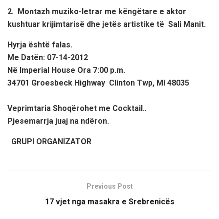
2. Montazh muziko-letrar me këngëtare e aktor
kushtuar krijimtarisë dhe jetës artistike të Sali Manit.
Hyrja është falas.
Me Datën: 07-14-2012
Në Imperial House Ora 7:00 p.m.
34701 Groesbeck Highway Clinton Twp, MI 48035
Veprimtaria Shoqërohet me Cocktail..
Pjesemarrja juaj na ndëron.
GRUPI ORGANIZATOR
Previous Post
17 vjet nga masakra e Srebrenicës