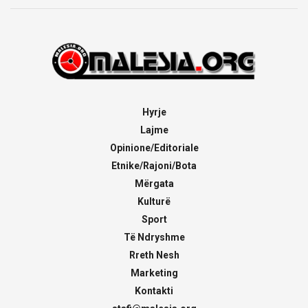
Hyrje
Lajme
Opinione/Editoriale
Etnike/Rajoni/Bota
Mërgata
Kulturë
Sport
Të Ndryshme
Rreth Nesh
Marketing
Kontakti