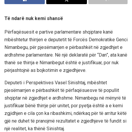
Të ndarë nuk kemi shansë
Përfaqësuesit e partive parlamentare shqiptare kanë
mbështetur thirrjen e deputetit të Forcës Demokratike Genci
Nimanbegu, për pjesëmarrjen e përbashkët në zgjedhjet e
ardhshme parlamentare. Në një deklaratë për “Dan”, ata kanë
thanë se thirrja e Nimanbegut është e justifikuar, por nuk
përjashtojnë as bojkotimin e zgjedhjeve.
Deputeti i Perspektives Vasel Sinishtaj, mbështet
pjesëmarrjen e përbashkët të përfaqësuesve të popullit
shqiptar në zgjedhjet e ardhshme. Nimanbegu në mënyrë të
justifikuar bënë thirrje për unitet, por pyetja është a e kemi
zgjidhjen e cila çon ka ribashkimi, ndërkaq për të arritur këtë
gjë ne duhet të pranojmë rezultatet e zgjedhjeve të fundit si
një realitet, ka thënë Sinishtaj.