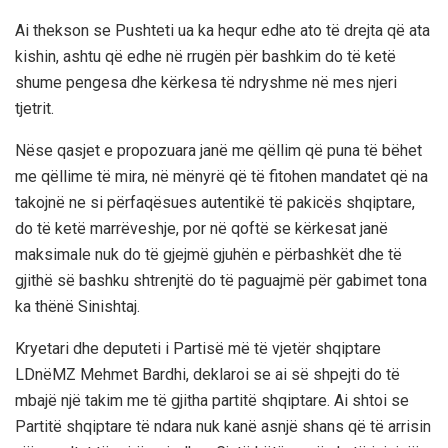
Ai thekson se Pushteti ua ka hequr edhe ato të drejta që ata
kishin, ashtu që edhe në rrugën për bashkim do të ketë
shume pengesa dhe kërkesa të ndryshme në mes njeri
tjetrit.
Nëse qasjet e propozuara janë me qëllim që puna të bëhet
me qëllime të mira, në mënyrë që të fitohen mandatet që na
takojnë ne si përfaqësues autentikë të pakicës shqiptare,
do të ketë marrëveshje, por në qoftë se kërkesat janë
maksimale nuk do të gjejmë gjuhën e përbashkët dhe të
gjithë së bashku shtrenjtë do të paguajmë për gabimet tona
ka thënë Sinishtaj.
Kryetari dhe deputeti i Partisë më të vjetër shqiptare
LDnëMZ Mehmet Bardhi, deklaroi se ai së shpejti do të
mbajë një takim me të gjitha partitë shqiptare. Ai shtoi se
Partitë shqiptare të ndara nuk kanë asnjë shans që të arrisin