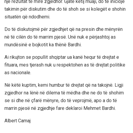
një rezultat të mirë zgjedhor. Gjatë këtij muaji, do të iniciojë
takimin për diskutim dhe do të shoh se si kolegët e shohin
situatën që ndodhemi.
Do të diskutojmë për zgjedhjet që na presin dhe mënyrën
në të cilën do të marrim pjesë. Unë nuk e përjashtoj as
mundësinë e bojkotit ka thënë Bardhi.
Ai rikujton se popullit shqiptar ua kanë hequr të drejtat e
fituara, mes tjerash nuk u respektohen as të drejtat politike
as nacionale.
Në këtë kuptim, kemi humbur të drejtat që na takojnë. Ligji
zgjedhor na lënë në dilema të mëdha dhe ne do të shohim
se si dhe në çfarë mënyre, do të veprojmë, apo a do të
marrin pjesë në zgjedhje fare deklaroi Mehmet Bardhi.
Albert Camaj