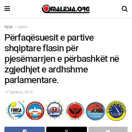
Hyrje
Lajme
Përfaqësuesit e partive
shqiptare flasin për
pjesëmarrjen e përbashkët në
zgjedhjet e ardhshme
parlamentare.
17 Qershor, 2012