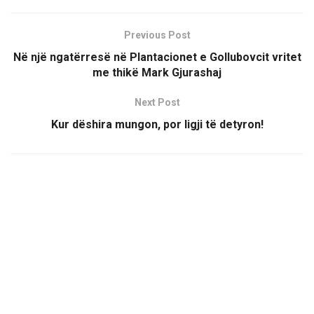
Previous Post
Në një ngatërresë në Plantacionet e Gollubovcit vritet
me thikë Mark Gjurashaj
Next Post
Kur dëshira mungon, por ligji të detyron!