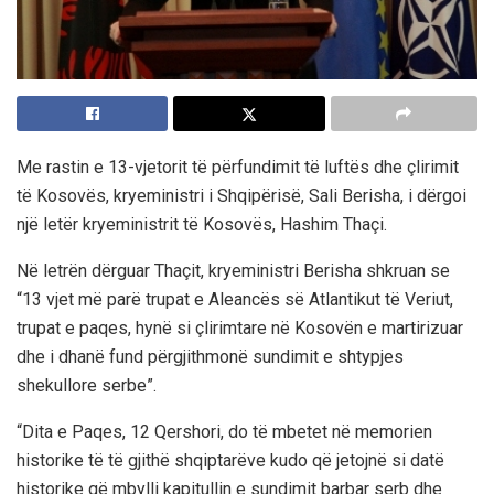
Me rastin e 13-vjetorit të përfundimit të luftës dhe çlirimit
të Kosovës, kryeministri i Shqipërisë, Sali Berisha, i dërgoi
një letër kryeministrit të Kosovës, Hashim Thaçi.
Në letrën dërguar Thaçit, kryeministri Berisha shkruan se
“13 vjet më parë trupat e Aleancës së Atlantikut të Veriut,
trupat e paqes, hynë si çlirimtare në Kosovën e martirizuar
dhe i dhanë fund përgjithmonë sundimit e shtypjes
shekullore serbe”.
“Dita e Paqes, 12 Qershori, do të mbetet në memorien
historike të të gjithë shqiptarëve kudo që jetojnë si datë
historike që mbylli kapitullin e sundimit barbar serb dhe