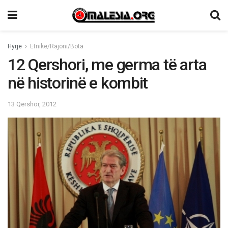
Hyrje
Etnike/Rajoni/Bota
12 Qershori, me germa të arta
në historinë e kombit
13 Qershor, 2012