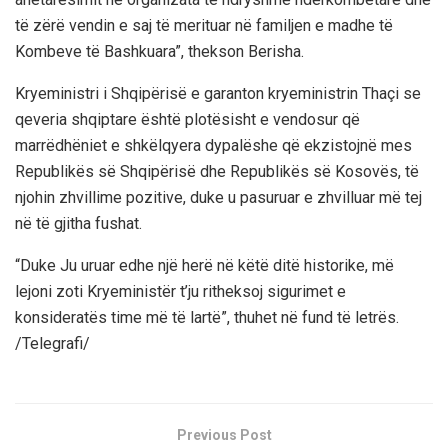
të zërë vendin e saj të merituar në familjen e madhe të
Kombeve të Bashkuara”, thekson Berisha.
Kryeministri i Shqipërisë e garanton kryeministrin Thaçi se
qeveria shqiptare është plotësisht e vendosur që
marrëdhëniet e shkëlqyera dypalëshe që ekzistojnë mes
Republikës së Shqipërisë dhe Republikës së Kosovës, të
njohin zhvillime pozitive, duke u pasuruar e zhvilluar më tej
në të gjitha fushat.
“Duke Ju uruar edhe një herë në këtë ditë historike, më
lejoni zoti Kryeministër t’ju ritheksoj sigurimet e
konsideratës time më të lartë”, thuhet në fund të letrës.
/Telegrafi/
Previous Post