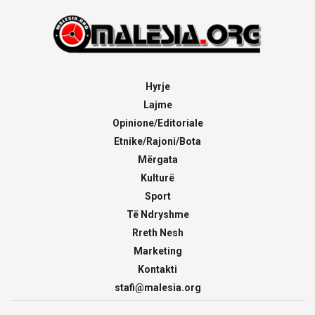
Hyrje
Lajme
Opinione/Editoriale
Etnike/Rajoni/Bota
Mërgata
Kulturë
Sport
Të Ndryshme
Rreth Nesh
Marketing
Kontakti
stafi@malesia.org