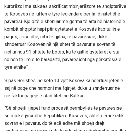
kurorëzoi me sukses sakrificat mbinjerëzore të shqiptarëve
të Kosovës në luftën e tyre legjendare për liri dinjitet dhe
pavarësi. Kjo ditë e shënuar me germa të arta në historinë e
kombit shqiptar hapi për qytetarët e Kosovës kapitullin e
paqes, lirisë dhe, mbi të gjitha, të pavarësisë, duke
shndërruar Kosovën në një shtet të pavarur e sovran të
njohur nga 91 shtete të botës, ku të gjithë qytetarët e saj
ndihen të lirë e të barabartë, pavarësisht nga përkatësia e
tyre etnike”.
Sipas Berishës, në këto 13 vjet Kosova ka ndërtuar jetën e
saj në paqe dhe harmoni me fqinjët, duke u shndërruar në
një faktor paqeje e stabiliteti në Ballkan.
“Së shpejti i jepet fund procesit përmbyllës të pavarësisë
së mbikëqyrur dhe Republika e Kosovës, shtet demokratik,
sovran e i pavarur, do të ecë edhe më shpejt drejt
anëtarësimit në organizata të ndryshme ndërkombëtare dhe