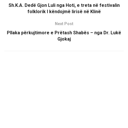
Sh.K.A. Dedë Gjon Luli nga Hoti, e treta në festivalin
folklorik I këndojmë lirisë në Klinë
Next Post
Pllaka përkujtimore e Prëtash Shabës – nga Dr. Lukë
Gjokaj