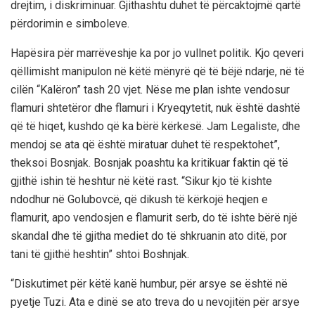
drejtim, i diskriminuar. Gjithashtu duhet të përcaktojmë qartë
përdorimin e simboleve.
Hapësira për marrëveshje ka por jo vullnet politik. Kjo qeveri
qëllimisht manipulon në këtë mënyrë që të bëjë ndarje, në të
cilën “Kalëron” tash 20 vjet. Nëse me plan ishte vendosur
flamuri shtetëror dhe flamuri i Kryeqytetit, nuk është dashtë
që të hiqet, kushdo që ka bërë kërkesë. Jam Legaliste, dhe
mendoj se ata që është miratuar duhet të respektohet”,
theksoi Bosnjak. Bosnjak poashtu ka kritikuar faktin që të
gjithë ishin të heshtur në këtë rast. “Sikur kjo të kishte
ndodhur në Golubovcë, që dikush të kërkojë heqjen e
flamurit, apo vendosjen e flamurit serb, do të ishte bërë një
skandal dhe të gjitha mediet do të shkruanin ato ditë, por
tani të gjithë heshtin” shtoi Boshnjak.
“Diskutimet për këtë kanë humbur, për arsye se është në
pyetje Tuzi. Ata e dinë se ato treva do u nevojitën për arsye