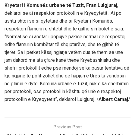
Kryetari i Komunës urbane të Tuzit, Fran Lulgjuraj
,
deklaroi se ai respekton protokollin e Kryeqytetit . Ai po
ashtu shtoi se si qytetarë dhe si Kryetar i Komunës,
respekton flamurin e shtetit dhe të gjithë simbolet e saja.
“Normal se si anëtar i popujve pakicë normal që respektoj
edhe flamurin kombëtar të shqiptarëve, dhe të gjithë të
tjerët. Sa i përket kësaj ngjarje vetëm dua të them se unë
jam dakord me ata çfarë kanë thënë Kryebashkiaku dhe
shefi i protokollit edhe pse mendoj se ka pasur tentativa që
kjo ngjarje të politizohet dhe që hapjen e Urës ta vendosin
në planin e dytë. Komuna urbane e Tuzit, nuk e ka shërbimin
për protokoll, ose protokollin kështu që unë e respektoj
protokollin e Kryeqytetit”, deklaroi Lulgjuraj. /
Albert Camaj
/
Previous Post