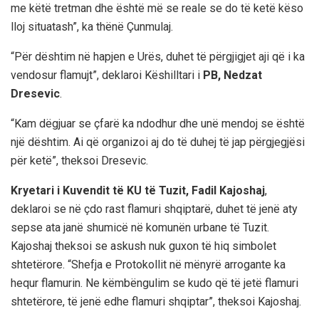
me këtë tretman dhe është më se reale se do të ketë këso
lloj situatash”, ka thënë Çunmulaj.
“Për dështim në hapjen e Urës, duhet të përgjigjet aji që i ka
vendosur flamujt”, deklaroi Këshilltari i
PB, Nedzat
Dresevic
.
“Kam dëgjuar se çfarë ka ndodhur dhe unë mendoj se është
një dështim. Ai që organizoi aj do të duhej të jap përgjegjësi
për ketë”, theksoi Dresevic.
Kryetari i Kuvendit të KU të Tuzit, Fadil Kajoshaj
,
deklaroi se në çdo rast flamuri shqiptarë, duhet të jenë aty
sepse ata janë shumicë në komunën urbane të Tuzit.
Kajoshaj theksoi se askush nuk guxon të hiq simbolet
shtetërore. “Shefja e Protokollit në mënyrë arrogante ka
hequr flamurin. Ne këmbëngulim se kudo që të jetë flamuri
shtetërore, të jenë edhe flamuri shqiptar”, theksoi Kajoshaj.