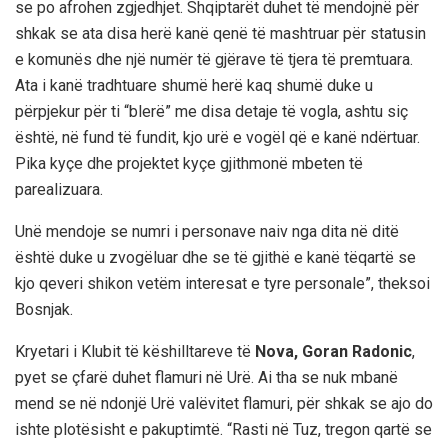
se po afrohen zgjedhjet. Shqiptarët duhet të mendojnë për
shkak se ata disa herë kanë qenë të mashtruar për statusin
e komunës dhe një numër të gjërave të tjera të premtuara.
Ata i kanë tradhtuare shumë herë kaq shumë duke u
përpjekur për ti “blerë” me disa detaje të vogla, ashtu siç
është, në fund të fundit, kjo urë e vogël që e kanë ndërtuar.
Pika kyçe dhe projektet kyçe gjithmonë mbeten të
parealizuara.
Unë mendoje se numri i personave naiv nga dita në ditë
është duke u zvogëluar dhe se të gjithë e kanë tëqartë se
kjo qeveri shikon vetëm interesat e tyre personale”, theksoi
Bosnjak.
Kryetari i Klubit të këshilltareve të
Nova, Goran Radonic
,
pyet se çfarë duhet flamuri në Urë. Ai tha se nuk mbanë
mend se në ndonjë Urë valëvitet flamuri, për shkak se ajo do
ishte plotësisht e pakuptimtë. “Rasti në Tuz, tregon qartë se