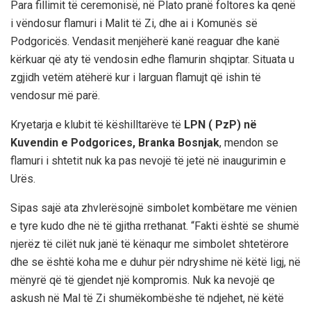
Para fillimit të ceremonisë, në Plato pranë foltores ka qenë
i vëndosur flamuri i Malit të Zi, dhe ai i Komunës së
Podgoricës. Vendasit menjëherë kanë reaguar dhe kanë
kërkuar që aty të vendosin edhe flamurin shqiptar. Situata u
zgjidh vetëm atëherë kur i larguan flamujt që ishin të
vendosur më parë.
Kryetarja e klubit të këshilltarëve të
LPN ( PzP) në
Kuvendin e Podgorices, Branka Bosnjak
, mendon se
flamuri i shtetit nuk ka pas nevojë të jetë në inaugurimin e
Urës.
Sipas sajë ata zhvlerësojnë simbolet kombëtare me vënien
e tyre kudo dhe në të gjitha rrethanat. “Fakti është se shumë
njerëz të cilët nuk janë të kënaqur me simbolet shtetërore
dhe se është koha me e duhur për ndryshime në këtë ligj, në
mënyrë që të gjendet një kompromis. Nuk ka nevojë qe
askush në Mal të Zi shumëkombëshe të ndjehet, në këtë