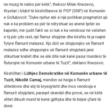
ne muzg të natës për këtë”, theksoi Milan Knezevic,
Kryetari i klubit të këshilltareve të PSP (SNP) në Komunën
e Gollubovcit. “Duke njohur atë si një politikan pragmatist që
nuk e ka problem as për të ndryshuar as anenë tjetër as
kapelën, më çudit fakti se si nuk e ka vendosur në valixhen
e tij për çdo rast, një flamur shqiptar dhe kështu të ja ruajnë
fytyre flamurit malazez. Kjo doli se shqiponjës së flamurit
malazez edhe shqiponjës së flamurit shqiptarë janë
shkurtuar krahët dhe se atë ditë nuk kanë pasur mundësi të
fluturojnë në Komunën urbane të Tuzit”, deklaroi Knezevic.
Këshilltari i
Lidhjes Demokratike në Komunën urbane të
Tuzit, Nikollë Camaj,
mendon se heqja e flamurit
shtetërore dhe atij të kryeqytetit dhe mos vendosja e
flamurit shqiptarë, paraqet skandal dhe provë, se në këtë
shtet dikush mund të kenë gjithçka dhe të bëjnë çfarë të
donë.