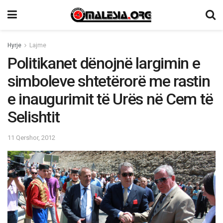
Hyrje
Lajme
Politikanet dënojnë largimin e
simboleve shtetërorë me rastin
e inaugurimit të Urës në Cem të
Selishtit
11 Qershor, 2012