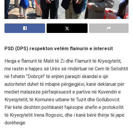
PSD (DPS) respekton vetëm flamurin e interesit
Heqja e flamurit të Malit të Zi dhe Flamurit të Kryeqytetit,
me rastin e hapjes së Urës së rindërtuar në Cem të Selishtit
në fshatin ‘’Dobrçin’’ të enjten paraqiti skandal e që
autoritetet duhet të mbajnë përgjegjësi, kanë deklaruar për
mediet malazeze përfaqësuesit e partive në Kuvendin e
Kryeqytetit, të Komunës urbane të Tuzit dhe Gollubovcit.
Për këtë dështim politikanët fajësojnë shefin e protokollit
të Kryeqytetit Irena Rogosic, dhe i kanë bërë thirrje të japë
dorëheqje.