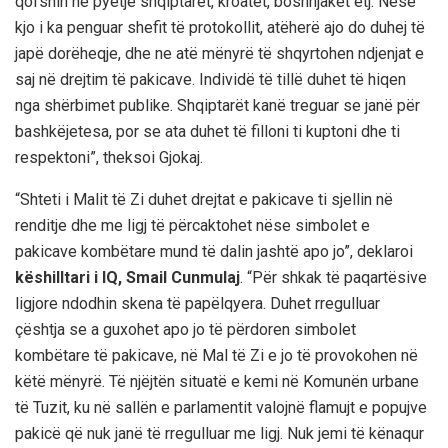
qofshin në pyetje shqiptarët, kroatet, boshnjaket etj. Nëse
kjo i ka penguar shefit të protokollit, atëherë ajo do duhej të
japë dorëheqje, dhe ne atë mënyrë të shqyrtohen ndjenjat e
saj në drejtim të pakicave. Individë të tillë duhet të hiqen
nga shërbimet publike. Shqiptarët kanë treguar se janë për
bashkëjetesa, por se ata duhet të filloni ti kuptoni dhe ti
respektoni”, theksoi Gjokaj.
“Shteti i Malit të Zi duhet drejtat e pakicave ti sjellin në
renditje dhe me ligj të përcaktohet nëse simbolet e
pakicave kombëtare mund të dalin jashtë apo jo”, deklaroi
këshilltari i IQ, Smail Cunmulaj
. “Për shkak të paqartësive
ligjore ndodhin skena të papëlqyera. Duhet rregulluar
çështja se a guxohet apo jo të përdoren simbolet
kombëtare të pakicave, në Mal të Zi e jo të provokohen në
këtë mënyrë. Të njëjtën situatë e kemi në Komunën urbane
të Tuzit, ku në sallën e parlamentit valojnë flamujt e popujve
pakicë që nuk janë të rregulluar me ligj. Nuk jemi të kënaqur