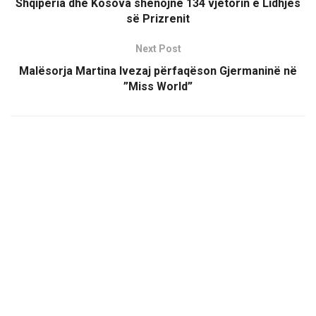
Shqipëria dhe Kosova shënojnë 134 vjetorin e Lidhjes
së Prizrenit
Next Post
Malësorja Martina Ivezaj përfaqëson Gjermaninë në
”Miss World”