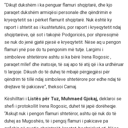
“Dikujt dukshëm i ka penguar flamuri shqiptarë, dhe kjo
paraqet dukshëm armiqësi personale dhe qëndrimin e
kryeqytetit sa i përket flamurit shqiptarë. Nuk është ky
raport i shtetit as i kushtetutës, por raport i kryeqytetit ndaj
shqiptarëve, që sot i takojnë Podgoricës, por shpresojmë
se nuk do jenë gjatë pjesë e kryeqytetit. Nëse aq u pengon
flamuri ynë pse do tu pengonim më tutje. Largimi i
simboleve shtetërore ashtu si ka bërë Irena Rogosic ,
paraqet mllef dhe inatosje, të saj apo të atij që i ka urdhëruar
ti largoje. Dikush do të duhej të mbajë përgjegjësi për
qëndrim të tillë ndaj simboleve shtetërore por edhe ndaj të
drejtave të pakicave”, theksoi Camaj.
Këshilltari i
Listës për Tuz, Muhmaed Gjokaj,
deklaroi se
shefi i protokollit Irena Rogosic, duhet të japë dorëheqje.
“Askujt nuk i pengon flamuri shtetëror, ashtu që nuk do të
duhej as Mugoshës, të i pengoj flamuri i pakicave pa