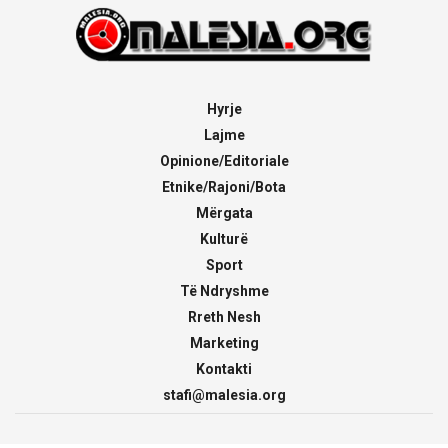
Hyrje
Lajme
Opinione/Editoriale
Etnike/Rajoni/Bota
Mërgata
Kulturë
Sport
Të Ndryshme
Rreth Nesh
Marketing
Kontakti
stafi@malesia.org