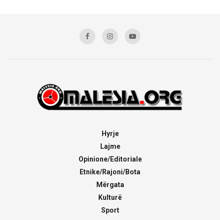
Hyrje
Lajme
Opinione/Editoriale
Etnike/Rajoni/Bota
Mërgata
Kulturë
Sport