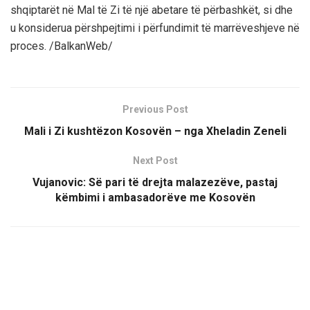
shqiptarët në Mal të Zi të një abetare të përbashkët, si dhe
u konsiderua përshpejtimi i përfundimit të marrëveshjeve në
proces. /BalkanWeb/
Previous Post
Mali i Zi kushtëzon Kosovën – nga Xheladin Zeneli
Next Post
Vujanovic: Së pari të drejta malazezëve, pastaj
këmbimi i ambasadorëve me Kosovën