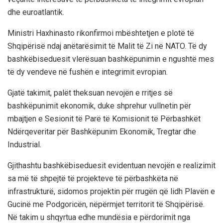
dhe euroatlantik.
Ministri Haxhinasto rikonfirmoi mbështetjen e plotë të
Shqipërisë ndaj anëtarësimit të Malit të Zi në NATO. Të dy
bashkëbiseduesit vlerësuan bashkëpunimin e ngushtë mes
të dy vendeve në fushën e integrimit evropian.
Gjatë takimit, palët theksuan nevojën e rritjes së
bashkëpunimit ekonomik, duke shprehur vullnetin për
mbajtjen e Sesionit të Parë të Komisionit të Përbashkët
Ndërqeveritar për Bashkëpunim Ekonomik, Tregtar dhe
Industrial.
Gjithashtu bashkëbiseduesit evidentuan nevojën e realizimit
sa më të shpejtë të projekteve të përbashkëta në
infrastrukturë, sidomos projektin për rrugën që lidh Plavën e
Gucinë me Podgoricën, nëpërmjet territorit të Shqipërisë.
Në takim u shqyrtua edhe mundësia e përdorimit nga