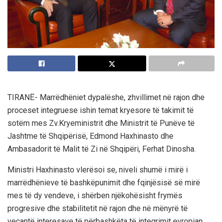
TIRANË- Marrëdhëniet dypalëshe, zhvillimet në rajon dhe
proceset integruese ishin temat kryesore të takimit të
sotëm mes Zv.Kryeministrit dhe Ministrit të Punëve të
Jashtme të Shqipërisë, Edmond Haxhinasto dhe
Ambasadorit të Malit të Zi në Shqipëri, Ferhat Dinosha.
Ministri Haxhinasto vlerësoi se, niveli shumë i mirë i
marrëdhënieve të bashkëpunimit dhe fqinjësisë së mirë
mes të dy vendeve, i shërben njëkohësisht frymës
progresive dhe stabilitetit në rajon dhe në mënyrë të
veçantë interesave të përbashkëta të integrimit evropian