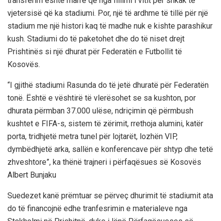
transferim është marrë që nga fillimi i vitit për shkak të
vjetersisë që ka stadiumi. Por, një të ardhme të tillë për një
stadium me një histori kaq të madhe nuk e kishte parashikur
kush. Stadiumi do të paketohet dhe do të niset drejt
Prishtinës si një dhurat për Federatën e Futbollit të
Kosovës.
“I gjithë stadiumi Rasunda do të jetë dhuratë për Federatën
tonë. Është e vështirë të vlerësohet se sa kushton, por
dhurata përmban 37.000 ulëse, ndriçimin që përmbush
kushtet e FIFA-s, sistem të zërimit, rrethoja alumini, katër
porta, tridhjetë metra tunel për lojtarët, lozhën VIP,
dymbëdhjetë arka, sallën e konferencave për shtyp dhe tetë
zhveshtore”, ka thënë trajneri i përfaqësues së Kosovës
Albert Bunjaku
Suedezet kanë prëmtuar se përveç dhurimit të stadiumit ata
do të financojnë edhe tranfesrimin e materialeve nga