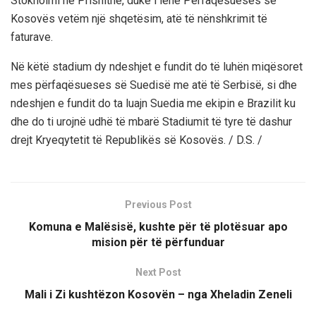
Stokholmi në Prishitnë, duke i lënë Përfaqësueses së
Kosovës vetëm një shqetësim, atë të nënshkrimit të
faturave.
Në këtë stadium dy ndeshjet e fundit do të luhën miqësoret
mes përfaqësueses së Suedisë me atë të Serbisë, si dhe
ndeshjen e fundit do ta luajn Suedia me ekipin e Brazilit ku
dhe do ti urojnë udhë të mbarë Stadiumit të tyre të dashur
drejt Kryeqytetit të Republikës së Kosovës. / D.S. /
Previous Post
Komuna e Malësisë, kushte për të plotësuar apo
mision për të përfunduar
Next Post
Mali i Zi kushtëzon Kosovën – nga Xheladin Zeneli