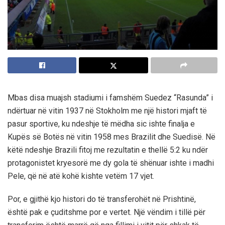
Mbas disa muajsh stadiumi i famshëm Suedez “Rasunda” i
ndërtuar në vitin 1937 në Stokholm me një histori mjaft të
pasur sportive, ku ndeshje të mëdha sic ishte finalja e
Kupës së Botës në vitin 1958 mes Brazilit dhe Suedisë. Në
këtë ndeshje Brazili fitoj me rezultatin e thellë 5:2 ku ndër
protagonistet kryesorë me dy gola të shënuar ishte i madhi
Pele, që në atë kohë kishte vetëm 17 vjet.
Por, e gjithë kjo histori do të transferohët në Prishtinë,
është pak e çuditshme por e vertet. Një vëndim i tillë për