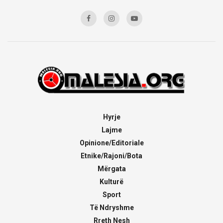
Hyrje
Lajme
Opinione/Editoriale
Etnike/Rajoni/Bota
Mërgata
Kulturë
Sport
Të Ndryshme
Rreth Nesh