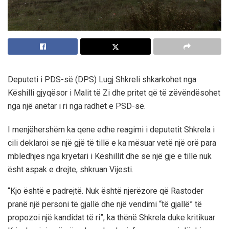
Deputeti i PDS-së (DPS) Lugj Shkreli shkarkohet nga
Këshilli gjyqësor i Malit të Zi dhe pritet që të zëvëndësohet
nga një anëtar i ri nga radhët e PSD-së.
I menjëhershëm ka qene edhe reagimi i deputetit Shkrela i
cili deklaroi se një gjë të tillë e ka mësuar vetë një orë para
mbledhjes nga kryetari i Këshillit dhe se një gjë e tillë nuk
ësht aspak e drejte, shkruan Vijesti.
“Kjo është e padrejtë. Nuk është njerëzore që Rastoder
pranë një personi të gjallë dhe një vendimi “të gjallë” të
propozoi një kandidat të ri”, ka thënë Shkrela duke kritikuar