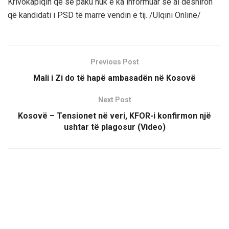
Krivokapiqin që së paku nuk e ka informuar se ai dëshiron
që kandidati i PSD të marrë vendin e tij. /Ulqini Online/
Previous Post
Mali i Zi do të hapë ambasadën në Kosovë
Next Post
Kosovë – Tensionet në veri, KFOR-i konfirmon një
ushtar të plagosur (Video)