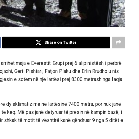
Share on Twitter
arrihet maja e Everestit. Grupi prej 6 alipinistësh i përbrë
jaxhi, Gerti Pishtari, Fatjon Plaku dhe Erlin Rrudho u nis
ngjesin e sotëm në një lartësi prej 8300 metrash nga faqja
ërë dy aklimatizime në lartësinë 7400 metra, por nuk janë
t të keq. Më pas janë detyruar të presin në kampin bazë, i
ër shkak të motit të vështirë kanë qëndruar 9 nga 5 ditët e