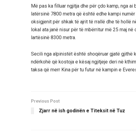
Më pas ka filluar ngjitja dhe për çdo kamp, nga ai
latërsinë 7800 metra që është edhe kampi numër 2
oksigjenit për shkak të ajrit të rrallë dhe të holl
lokal ata janë nisur për të mbërritur më 25 maj në
lartësinë 8300 metra.
Secili nga alpinistët është shoqëruar gjatë gjithë
ndërkohë që kostoja e kësaj ngjitjeje deri në kthim
taksa që merr Kina për tu futur në kampin e Evere
Previous Post
Zjarr në ish godinën e Titeksit në Tuz