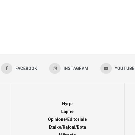
FACEBOOK
INSTAGRAM
YOUTUBE
Hyrje
Lajme
Opinione/Editoriale
Etnike/Rajoni/Bota
Mërgata