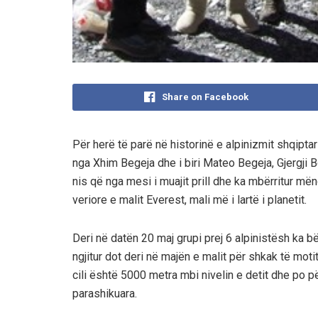
Share on Facebook
Për herë të parë në historinë e alpinizmit shqiptar 
nga Xhim Begeja dhe i biri Mateo Begeja, Gjergji Bo
nis që nga mesi i muajit prill dhe ka mbërritur më
veriore e malit Everest, mali më i lartë i planetit.
Deri në datën 20 maj grupi prej 6 alpinistësh ka b
ngjitur dot deri në majën e malit për shkak të moti
cili është 5000 metra mbi nivelin e detit dhe po p
parashikuara.