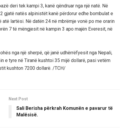
 bazë deri tek kampi 3, kanë qëndruar nga një natë. Në
 gjatë natës alpinistët kanë përdorur edhe bombulat e
ë në atë lartësi. Në datën 24 në mbrëmje vonë po me orarin
 orën 7 të mëngjesit në kampin 3 apo majën Everesit, në
 kohës nga një sherpë, që janë udhërrëfyesit nga Nepali,
in e tyre në Tiranë kushtoi 35 mijë dollarë, pasi vetëm
stit kushton 7200 dollarë. /TCH/
Next Post
Sali Berisha përkrah Komunën e pavarur të
Malësisë.