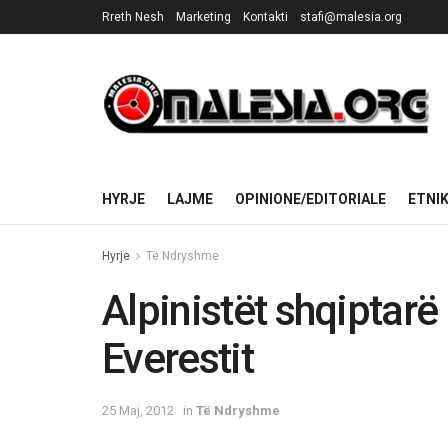
Rreth Nesh
Marketing
Kontakti
stafi@malesia.org
HYRJE
LAJME
OPINIONE/EDITORIALE
ETNI
Hyrje
Të Ndryshme
Alpinistët shqiptarë
Everestit
25 Maj, 2012
in
Të Ndryshme