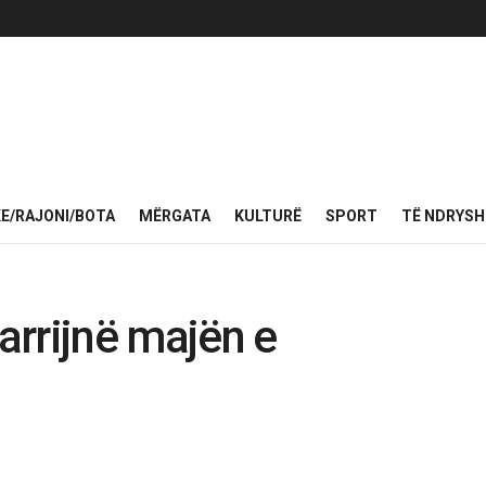
KE/RAJONI/BOTA
MËRGATA
KULTURË
SPORT
TË NDRYS
 arrijnë majën e