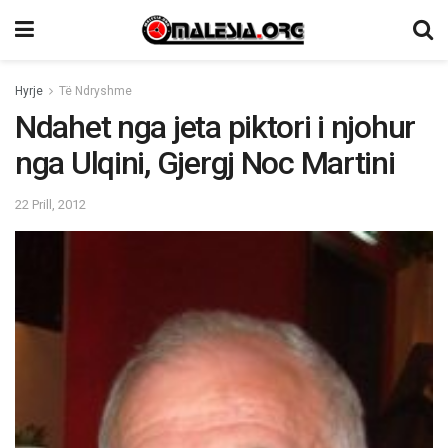
Hyrje
Të Ndryshme
Ndahet nga jeta piktori i njohur
nga Ulqini, Gjergj Noc Martini
22 Prill, 2012