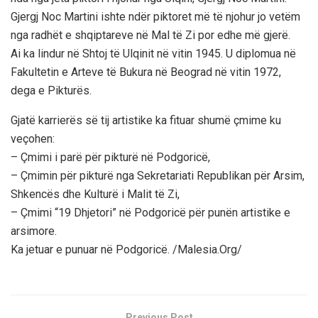
Gjergj Noc Martini ishte ndër piktoret më të njohur jo vetëm
nga radhët e shqiptareve në Mal të Zi por edhe më gjerë.
Ai ka lindur në Shtoj të Ulqinit në vitin 1945. U diplomua në
Fakultetin e Arteve të Bukura në Beograd në vitin 1972,
dega e Pikturës.
Gjatë karrierës së tij artistike ka fituar shumë çmime ku
veçohen:
– Çmimi i parë për pikturë në Podgoricë,
– Çmimin për pikturë nga Sekretariati Republikan për Arsim,
Shkencës dhe Kulturë i Malit të Zi,
– Çmimi “19 Dhjetori” në Podgoricë për punën artistike e
arsimore.
Ka jetuar e punuar në Podgoricë. /Malesia.Org/
Previous Post