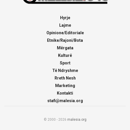
Hyrje
Lajme
Opinione/Editoriale
Etnike/Rajoni/Bota
Mërgata
Kulturë
Sport
Të Ndryshme
Rreth Nesh
Marketing
Kontakti
stafi@malesia.org
© 2000 - 2026
malesia.org