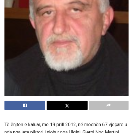
Të ënjten e kaluar, me 19 prill 2012, në moshën 67 vjeçare u
nda nga jeta piktori i njohur nga Ulqini, Gjergj Noc Martini.