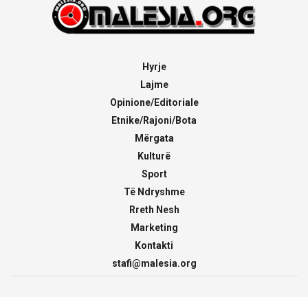
Hyrje
Lajme
Opinione/Editoriale
Etnike/Rajoni/Bota
Mërgata
Kulturë
Sport
Të Ndryshme
Rreth Nesh
Marketing
Kontakti
stafi@malesia.org