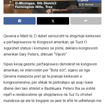
Qeveria e Malit të Zi duhet seriozisht ta shqyrtojë kërkesën
e përfaqësuesve të Kongresit amerikan, që Tuzit t’i
sigurohet statusi i komunës së plotë, deklaroi kongresisti
amerikan Gary Peters, shkruan “Vijesti”.
Sipas kësaj gazete, përfaqësuesi demokrat në kongresin
amerikan, në intervistën për “Bota sot”, sqaroi se nga
Qeveria malazeze pret që ta pranojë kërkesën e
kongresmenëve, për shkak të përkrahjes që asaj i kanë
dhënë deri tani shtetet e Bashkuara. Peters tha se është
mjaft e rëndësishme që shqiptarëve në Tuz t’u ofrohet
mundësia që ata të tregojnë se janë të aftë të udhëheqin me