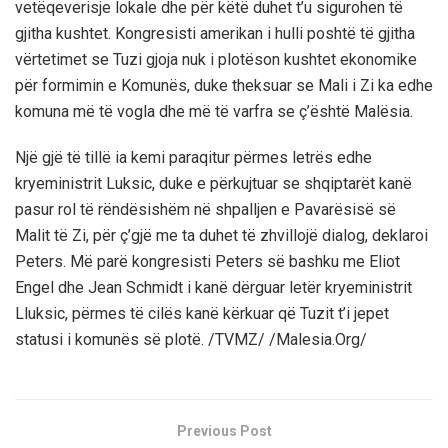
vetëqeverisje lokale dhe për këtë duhet t’u sigurohen të
gjitha kushtet. Kongresisti amerikan i hulli poshtë të gjitha
vërtetimet se Tuzi gjoja nuk i plotëson kushtet ekonomike
për formimin e Komunës, duke theksuar se Mali i Zi ka edhe
komuna më të vogla dhe më të varfra se ç’është Malësia.
Një gjë të tillë ia kemi paraqitur përmes letrës edhe
kryeministrit Luksic, duke e përkujtuar se shqiptarët kanë
pasur rol të rëndësishëm në shpalljen e Pavarësisë së
Malit të Zi, për ç’gjë me ta duhet të zhvillojë dialog, deklaroi
Peters. Më parë kongresisti Peters së bashku me Eliot
Engel dhe Jean Schmidt i kanë dërguar letër kryeministrit
Lluksic, përmes të cilës kanë kërkuar që Tuzit t’i jepet
statusi i komunës së plotë. /TVMZ/ /Malesia.Org/
Previous Post