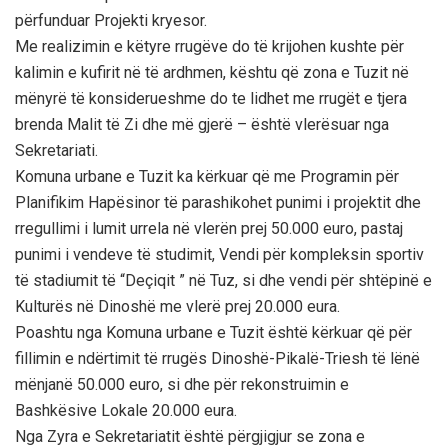
përfunduar Projekti kryesor.
Me realizimin e këtyre rrugëve do të krijohen kushte për
kalimin e kufirit në të ardhmen, kështu që zona e Tuzit në
mënyrë të konsiderueshme do te lidhet me rrugët e tjera
brenda Malit të Zi dhe më gjerë – është vlerësuar nga
Sekretariati.
Komuna urbane e Tuzit ka kërkuar që me Programin për
Planifikim Hapësinor të parashikohet punimi i projektit dhe
rregullimi i lumit urrela në vlerën prej 50.000 euro, pastaj
punimi i vendeve të studimit, Vendi për kompleksin sportiv
të stadiumit të “Deçiqit ” në Tuz, si dhe vendi për shtëpinë e
Kulturës në Dinoshë me vlerë prej 20.000 eura.
Poashtu nga Komuna urbane e Tuzit është kërkuar që për
fillimin e ndërtimit të rrugës Dinoshë-Pikalë-Triesh të lënë
mënjanë 50.000 euro, si dhe për rekonstruimin e
Bashkësive Lokale 20.000 eura.
Nga Zyra e Sekretariatit është përgjigjur se zona e