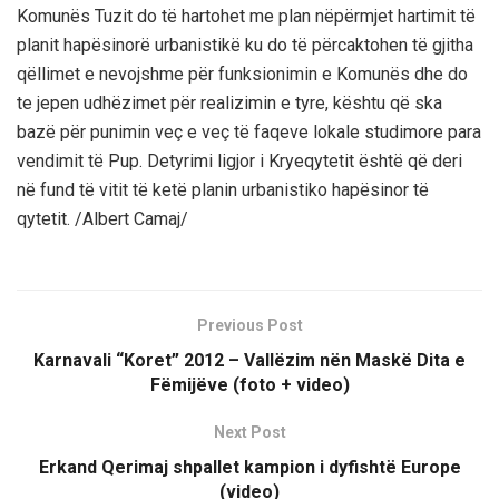
Komunës Tuzit do të hartohet me plan nëpërmjet hartimit të
planit hapësinorë urbanistikë ku do të përcaktohen të gjitha
qëllimet e nevojshme për funksionimin e Komunës dhe do
te jepen udhëzimet për realizimin e tyre, kështu që ska
bazë për punimin veç e veç të faqeve lokale studimore para
vendimit të Pup. Detyrimi ligjor i Kryeqytetit është që deri
në fund të vitit të ketë planin urbanistiko hapësinor të
qytetit. /Albert Camaj/
Previous Post
Karnavali “Koret” 2012 – Vallëzim nën Maskë Dita e
Fëmijëve (foto + video)
Next Post
Erkand Qerimaj shpallet kampion i dyfishtë Europe
(video)