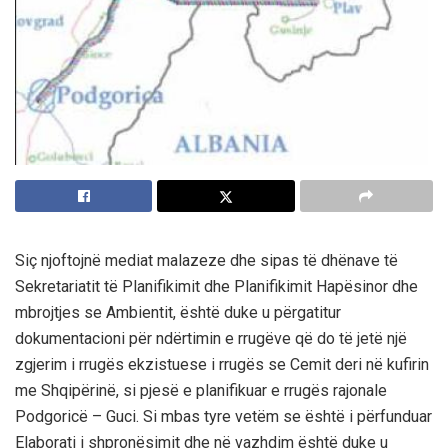
Siç njoftojnë mediat malazeze dhe sipas të dhënave të
Sekretariatit të Planifikimit dhe Planifikimit Hapësinor dhe
mbrojtjes se Ambientit, është duke u përgatitur
dokumentacioni për ndërtimin e rrugëve që do të jetë një
zgjerim i rrugës ekzistuese i rrugës se Cemit deri në kufirin
me Shqipërinë, si pjesë e planifikuar e rrugës rajonale
Podgoricë – Guci. Si mbas tyre vetëm se është i përfunduar
Elaborati i shpronësimit dhe në vazhdim është duke u