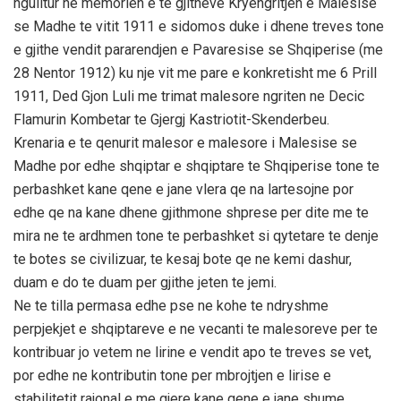
ngulitur ne memorien e te gjitheve Kryengritjen e Malesise
se Madhe te vitit 1911 e sidomos duke i dhene treves tone
e gjithe vendit pararendjen e Pavaresise se Shqiperise (me
28 Nentor 1912) ku nje vit me pare e konkretisht me 6 Prill
1911, Ded Gjon Luli me trimat malesore ngriten ne Decic
Flamurin Kombetar te Gjergj Kastriotit-Skenderbeu.
Krenaria e te qenurit malesor e malesore i Malesise se
Madhe por edhe shqiptar e shqiptare te Shqiperise tone te
perbashket kane qene e jane vlera qe na lartesojne por
edhe qe na kane dhene gjithmone shprese per dite me te
mira ne te ardhmen tone te perbashket si qytetare te denje
te botes se civilizuar, te kesaj bote qe ne kemi dashur,
duam e do te duam per gjithe jeten te jemi.
Ne te tilla permasa edhe pse ne kohe te ndryshme
perpjekjet e shqiptareve e ne vecanti te malesoreve per te
kontribuar jo vetem ne lirine e vendit apo te treves se vet,
por edhe ne kontributin tone per mbrojtjen e lirise e
stabilitetit rajonal e me gjere kane qene e jane shume