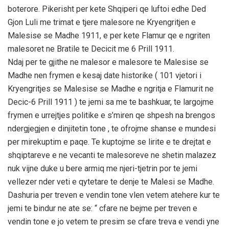
boterore. Pikerisht per kete Shqiperi qe luftoi edhe Ded
Gjon Luli me trimat e tjere malesore ne Kryengritjen e
Malesise se Madhe 1911, e per kete Flamur qe e ngriten
malesoret ne Bratile te Decicit me 6 Prill 1911.
Ndaj per te gjithe ne malesor e malesore te Malesise se
Madhe nen frymen e kesaj date historike ( 101 vjetori i
Kryengritjes se Malesise se Madhe e ngritja e Flamurit ne
Decic-6 Prill 1911 ) te jemi sa me te bashkuar, te largojme
frymen e urrejtjes politike e s’miren qe shpesh na brengos
ndergjegjen e dinjitetin tone , te ofrojme shanse e mundesi
per mirekuptim e paqe. Te kuptojme se lirite e te drejtat e
shqiptareve e ne vecanti te malesoreve ne shetin malazez
nuk vijne duke u bere armiq me njeri-tjetrin por te jemi
vellezer nder veti e qytetare te denje te Malesi se Madhe.
Dashuria per treven e vendin tone vlen vetem atehere kur te
jemi te bindur ne ate se: “ cfare ne bejme per treven e
vendin tone e jo vetem te presim se cfare treva e vendi yne