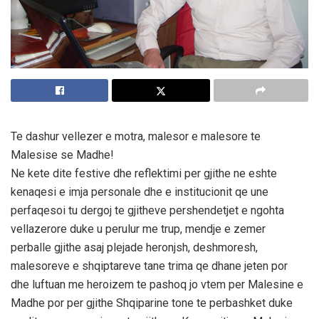
Te dashur vellezer e motra, malesor e malesore te
Malesise se Madhe!
Ne kete dite festive dhe reflektimi per gjithe ne eshte
kenaqesi e imja personale dhe e institucionit qe une
perfaqesoi tu dergoj te gjitheve pershendetjet e ngohta
vellazerore duke u perulur me trup, mendje e zemer
perballe gjithe asaj plejade heronjsh, deshmoresh,
malesoreve e shqiptareve tane trima qe dhane jeten por
dhe luftuan me heroizem te pashoq jo vtem per Malesine e
Madhe por per gjithe Shqiparine tone te perbashket duke