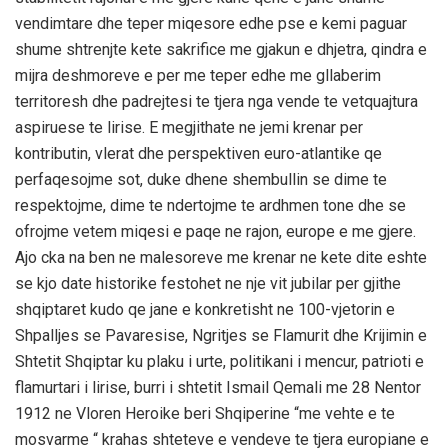
vendimtare dhe teper miqesore edhe pse e kemi paguar
shume shtrenjte kete sakrifice me gjakun e dhjetra, qindra e
mijra deshmoreve e per me teper edhe me gllaberim
territoresh dhe padrejtesi te tjera nga vende te vetquajtura
aspiruese te lirise. E megjithate ne jemi krenar per
kontributin, vlerat dhe perspektiven euro-atlantike qe
perfaqesojme sot, duke dhene shembullin se dime te
respektojme, dime te ndertojme te ardhmen tone dhe se
ofrojme vetem miqesi e paqe ne rajon, europe e me gjere.
Ajo cka na ben ne malesoreve me krenar ne kete dite eshte
se kjo date historike festohet ne nje vit jubilar per gjithe
shqiptaret kudo qe jane e konkretisht ne 100-vjetorin e
Shpalljes se Pavaresise, Ngritjes se Flamurit dhe Krijimin e
Shtetit Shqiptar ku plaku i urte, politikani i mencur, patrioti e
flamurtari i lirise, burri i shtetit Ismail Qemali me 28 Nentor
1912 ne Vloren Heroike beri Shqiperine “me vehte e te
mosvarme “ krahas shteteve e vendeve te tjera europiane e