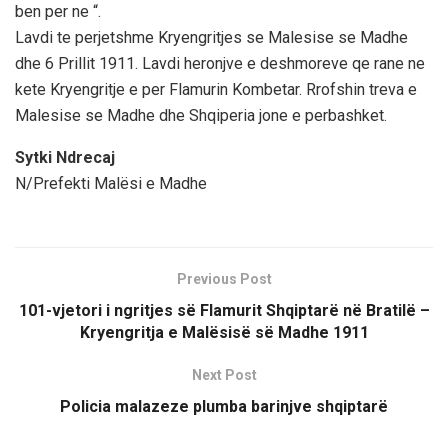
ben per ne “.
Lavdi te perjetshme Kryengritjes se Malesise se Madhe
dhe 6 Prillit 1911. Lavdi heronjve e deshmoreve qe rane ne
kete Kryengritje e per Flamurin Kombetar. Rrofshin treva e
Malesise se Madhe dhe Shqiperia jone e perbashket.
Sytki Ndrecaj
N/Prefekti Malësi e Madhe
Previous Post
101-vjetori i ngritjes së Flamurit Shqiptarë në Bratilë –
Kryengritja e Malësisë së Madhe 1911
Next Post
Policia malazeze plumba barinjve shqiptarë