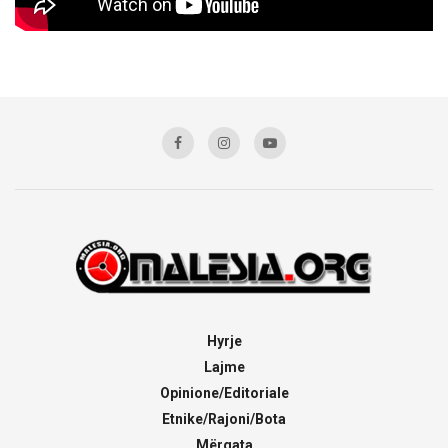
Hyrje
Lajme
Opinione/Editoriale
Etnike/Rajoni/Bota
Mërgata