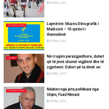
26 PRILL, 2012
Lajmërim: Muzeu Etnografik i
TË NDRYSHME
Malësisë – 10 vjetori i
themelimit
26 PRILL, 2012
Në rrugën parazgjedhore, duhet
LAJME
që të jemi shumë vigjilent dhe të
zgjohemi. Duhet që ta dimë se:
26 PRILL, 2012
Ndahet nga jeta politikani nga
TË NDRYSHME
Ulqini, Fuad Nimani
26 PRILL, 2012