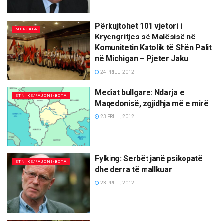
Përkujtohet 101 vjetori i
MËRGATA
Kryengritjes së Malësisë në
Komunitetin Katolik të Shën Palit
në Michigan – Pjeter Jaku
24 PRILL, 2012
Mediat bullgare: Ndarja e
ETNIKE/RAJONI/BOTA
Maqedonisë, zgjidhja më e mirë
23 PRILL, 2012
Fylking: Serbët janë psikopatë
ETNIKE/RAJONI/BOTA
dhe derra të mallkuar
23 PRILL, 2012