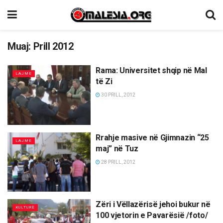
Muaj:
Prill 2012
Rama: Universitet shqip në Mal
LAJME
të Zi
30 PRILL, 2012
Rrahje masive në Gjimnazin “25
LAJME
maj” në Tuz
28 PRILL, 2012
Zëri i Vëllazërisë jehoi bukur në
KULTURË
100 vjetorin e Pavarësië /foto/