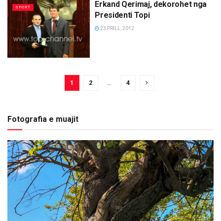
Erkand Qerimaj, dekorohet nga
SPORT
Presidenti Topi
23 PRILL, 2012
1
2
…
4
Fotografia e muajit