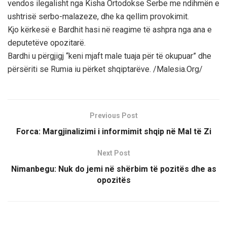
vendos ilegalisht nga Kisha Ortodokse Serbe me ndihmën e
ushtrisë serbo-malazeze, dhe ka qellim provokimit.
Kjo kërkesë e Bardhit hasi në reagime të ashpra nga ana e
deputetëve opozitarë.
Bardhi u përgjigj “keni mjaft male tuaja për të okupuar” dhe
përsëriti se Rumia iu përket shqiptarëve. /Malesia.Org/
Previous Post
Forca: Margjinalizimi i informimit shqip në Mal të Zi
Next Post
Nimanbegu: Nuk do jemi në shërbim të pozitës dhe as
opozitës