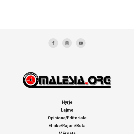
Hyrje
Lajme
Opinione/Editoriale
Etnike/Rajoni/Bota
Mërgata