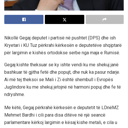
Nikollë Gegaj deputet i partisë në pushtet (DPS) dhe ish
Kryetari i KU Tuz përkrahi kërkesën e deputetëve shqiptarë
për largimin e kishës ortodokse serbe nga maja e Rumisë.
Gegaj kishte theksuar se ky ishte vendi ku me shekuj janë
bashkuar të gjitha fetë dhe popujt, dhe nuk ka pasur ndarje.
Ai më tej theksoi se Mali i Zi është shembull i Evropës
Juglindore ku me shekuj jetojnë në harmoni popuj dhe fe të
ndryshme.
Me këtë, Gegaj përkrahë kërkesën e deputetit të LDnëMZ
Mehmet Bardhi i cili para disa ditëve në një seancë
parlamentare kërkoj largimin e kësaj kishe metali, e cila u