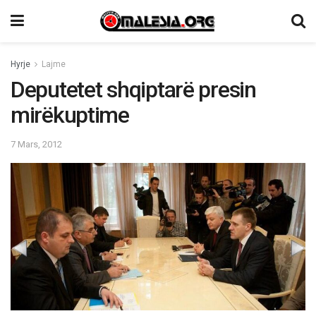
Hyrje
Lajme
Deputetet shqiptarë presin
mirëkuptime
7 Mars, 2012