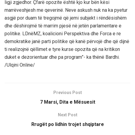
ligji zgjedhor. Çfarë opozite është kjo kur bën kësi
marrëveshjesh me qeverinë. Neve askush nuk na ka pyetur
asgjë por duam të tregojmë që jemi subjekt i rëndësishëm
dhe dëshirojmë të marrim pjesë në jetën parlamentare e
politike. LDnëMZ, koalicioni Perspektiva dhe Forca e re
demokratike janë parti politike që kanë përvojë dhe që dijnë
ti realizojnë qëllimet e tyre kurse opozita që na kritikon
duket e dezorientuar dhe pa program”- ka thënë Bardhi.
/Ulqini Online/
Previous Post
7 Marsi, Dita e Mësuesit
Next Post
Rrugët po lidhin trojet shqiptare