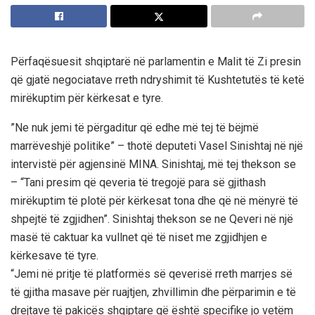
Përfaqësuesit shqiptarë në parlamentin e Malit të Zi presin
që gjatë negociatave rreth ndryshimit të Kushtetutës të ketë
mirëkuptim për kërkesat e tyre.
”Ne nuk jemi të përgaditur që edhe më tej të bëjmë
marrëveshjë politike” – thotë deputeti Vasel Sinishtaj në një
intervistë për agjensinë MINA. Sinishtaj, më tej thekson se
– “Tani presim që qeveria të tregojë para së gjithash
mirëkuptim të plotë për kërkesat tona dhe që në mënyrë të
shpejtë të zgjidhen”. Sinishtaj thekson se ne Qeveri në një
masë të caktuar ka vullnet që të niset me zgjidhjen e
kërkesave të tyre.
“Jemi në pritje të platformës së qeverisë rreth marrjes së
të gjitha masave për ruajtjen, zhvillimin dhe përparimin e të
drejtave të pakicës shqiptare që është specifike jo vetëm