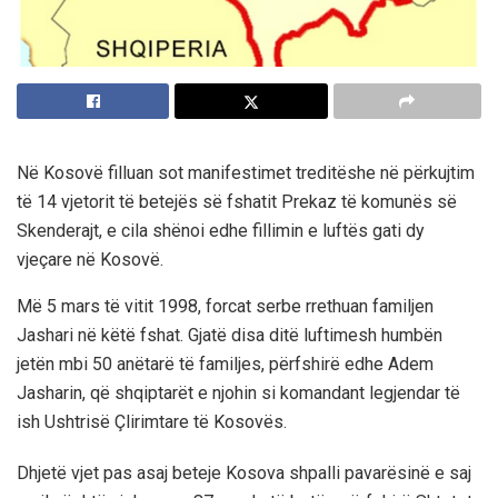
Në Kosovë filluan sot manifestimet treditëshe në përkujtim
të 14 vjetorit të betejës së fshatit Prekaz të komunës së
Skenderajt, e cila shënoi edhe fillimin e luftës gati dy
vjeçare në Kosovë.
Më 5 mars të vitit 1998, forcat serbe rrethuan familjen
Jashari në këtë fshat. Gjatë disa ditë luftimesh humbën
jetën mbi 50 anëtarë të familjes, përfshirë edhe Adem
Jasharin, që shqiptarët e njohin si komandant legjendar të
ish Ushtrisë Çlirimtare të Kosovës.
Dhjetë vjet pas asaj beteje Kosova shpalli pavarësinë e saj