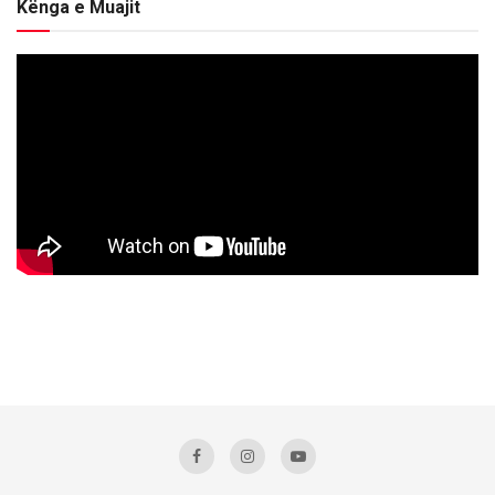
Kënga e Muajit