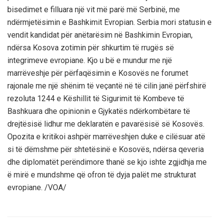
bisedimet e filluara një vit më parë më Serbinë, me
ndërmjetësimin e Bashkimit Evropian. Serbia mori statusin e
vendit kandidat për anëtarësim në Bashkimin Evropian,
ndërsa Kosova zotimin për shkurtim të rrugës së
integrimeve evropiane. Kjo u bë e mundur me një
marrëveshje për përfaqësimin e Kosovës ne forumet
rajonale me një shënim të veçantë në të cilin janë përfshirë
rezoluta 1244 e Këshillit të Sigurimit të Kombeve të
Bashkuara dhe opinionin e Gjykatës ndërkombëtare të
drejtësisë lidhur me deklaratën e pavarësisë së Kosovës.
Opozita e kritikoi ashpër marrëveshjen duke e cilësuar atë
si të dëmshme për shtetësinë e Kosovës, ndërsa qeveria
dhe diplomatët perëndimore thanë se kjo ishte zgjidhja me
ë mirë e mundshme që ofron të dyja palët me strukturat
evropiane. /VOA/