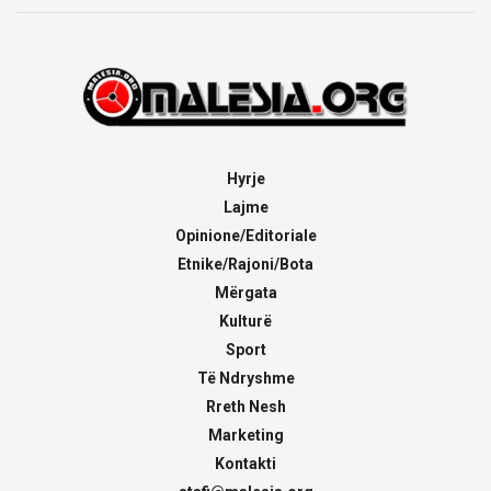
Hyrje
Lajme
Opinione/Editoriale
Etnike/Rajoni/Bota
Mërgata
Kulturë
Sport
Të Ndryshme
Rreth Nesh
Marketing
Kontakti