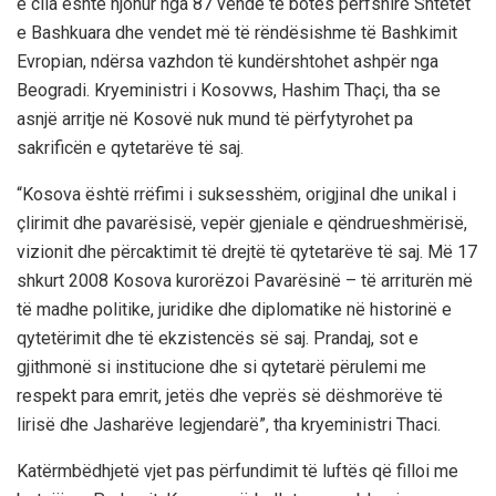
e cila është njohur nga 87 vende të botës përfshirë Shtetet
e Bashkuara dhe vendet më të rëndësishme të Bashkimit
Evropian, ndërsa vazhdon të kundërshtohet ashpër nga
Beogradi. Kryeministri i Kosovws, Hashim Thaçi, tha se
asnjë arritje në Kosovë nuk mund të përfytyrohet pa
sakrificën e qytetarëve të saj.
“Kosova është rrëfimi i suksesshëm, origjinal dhe unikal i
çlirimit dhe pavarësisë, vepër gjeniale e qëndrueshmërisë,
vizionit dhe përcaktimit të drejtë të qytetarëve të saj. Më 17
shkurt 2008 Kosova kurorëzoi Pavarësinë – të arriturën më
të madhe politike, juridike dhe diplomatike në historinë e
qytetërimit dhe të ekzistencës së saj. Prandaj, sot e
gjithmonë si institucione dhe si qytetarë përulemi me
respekt para emrit, jetës dhe veprës së dëshmorëve të
lirisë dhe Jasharëve legjendarë”, tha kryeministri Thaci.
Katërmbëdhjetë vjet pas përfundimit të luftës që filloi me