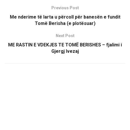
Previous Post
Me nderime të larta u përcoll për banesën e fundit
Tomë Berisha (e plotësuar)
Next Post
ME RASTIN E VDEKJES TE TOMË BERISHES – fjalimi i
Gjergj Ivezaj