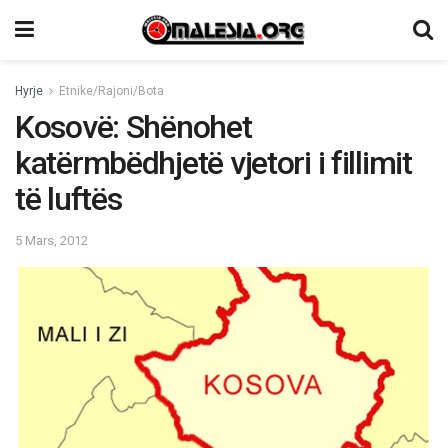
Hyrje
Etnike/Rajoni/Bota
Kosovë: Shënohet
katërmbëdhjetë vjetori i fillimit
të luftës
5 Mars, 2012