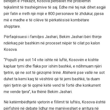
betejën e Prekazit, Kosova përballet me problemin
tejkalimit të trashëgimive të saj. Edhe më tej nuk dihet asgjë
për fatin e rreth një mijë e 800 personave të zhdukur, pjesa
më e madhe e të cilëve të përkatësisë kombëtare
shqiptare.
Përfaqësuesi i familjes Jashari, Bekim Jashari bëri thirrje
ndërkaq për bashkim në proceset nëpër të cilat po kalon
Kosova.
“Populli ynë sot 14 vite ishte në luftë, Kosovën e kishte
kapluar tymi dhe flaka por ishim bashkë, e ndihmuam njëri
tjetrin, që ne sot të gëzojmë lirinë. Atëherë pse vallë ne sot
duhet ta kemi kaq të vështirë që të jemi bashkë, ta duam
njëri tjetrin që të qojmë këtë vend të fortë dhe konkurrent
me vende tjera”, ka thënë Bekim Jashari.
Në katërmbëdhjetë vjetorin e fillimit të luftës, Kosova është
përfshirë në debate lidhur me marrëveshjet e arritura në