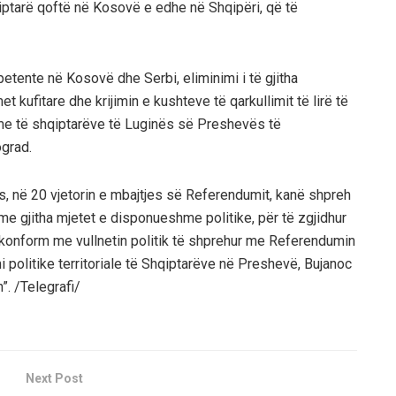
iptarë qoftë në Kosovë e edhe në Shqipëri, që të
tente në Kosovë dhe Serbi, eliminimi i të gjitha
 kufitare dhe krijimin e kushteve të qarkullimit të lirë të
time të shqiptarëve të Luginës së Preshevës të
grad.
s, në 20 vjetorin e mbajtjes së Referendumit, kanë shpreh
e gjitha mjetet e disponueshme politike, për të zgjidhur
konform me vullnetin politik të shprehur me Referendumin
 politike territoriale të Shqiptarëve në Preshevë, Bujanoc
. /Telegrafi/
Next Post