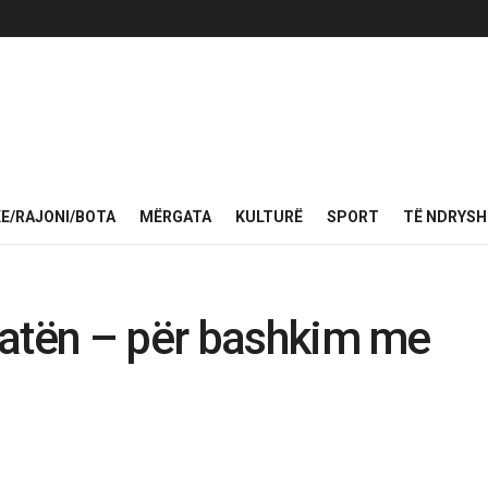
KE/RAJONI/BOTA
MËRGATA
KULTURË
SPORT
TË NDRYS
ratën – për bashkim me