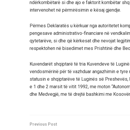
ndërkombëtarë si dhe ajo e faktorit kombëtar shq
intervenohet në përmirësimin e kësaj gjendje.
Përmes Deklaratës u kërkuar nga autoritetet kompe
pengesave administrativo-financiare në vendkalimet
qytetarëve, si dhe që kërkesat dhe nevojat legji
respektohen në bisedimet mes Prishtinë dhe Beo
Kuvendarët shqiptarë të tria Kuvendeve të Luginë
vendosmërinë për të vazhduar angazhimin e tyre m
statusin e shqiptarëve të Luginës së Preshevës, 
e 1 dhe 2 marsit të vitit 1992, me moton “Autonomi
dhe Medvegjë, me të drejtë bashkimi me Kosovën”
Previous Post