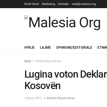
Rreth Nesh
Marketing
Kontakti
stafi@malesia.org
HYRJE
LAJME
OPINIONE/EDITORIALE
ETNI
Hyrje
Etnike/Rajoni/Bota
Lugina voton Dekla
Kosovën
2 Mars, 2012
in
Etnike/Rajoni/Bota