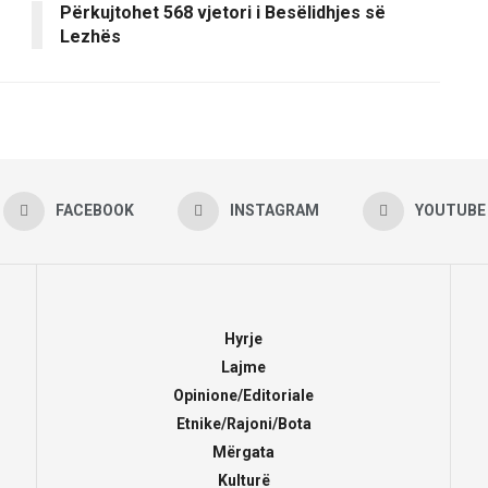
Përkujtohet 568 vjetori i Besëlidhjes së
Lezhës
FACEBOOK
INSTAGRAM
YOUTUBE
Hyrje
Lajme
Opinione/Editoriale
Etnike/Rajoni/Bota
Mërgata
Kulturë