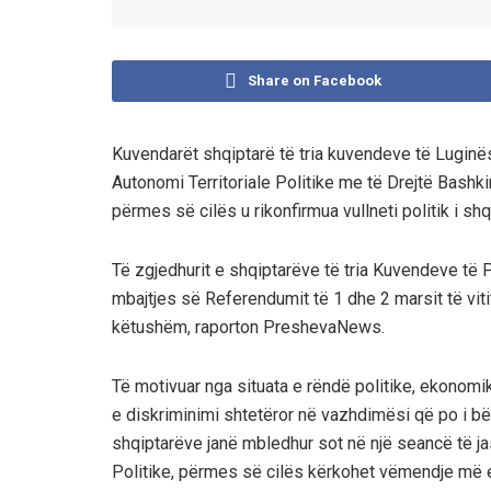
Share on Facebook
Kuvendarët shqiptarë të tria kuvendeve të Luginë
Autonomi Territoriale Politike me të Drejtë Bashk
përmes së cilës u rikonfirmua vullneti politik i s
Të zgjedhurit e shqiptarëve të tria Kuvendeve të 
mbajtjes së Referendumit të 1 dhe 2 marsit të vitit
këtushëm, raporton PreshevaNews.
Të motivuar nga situata e rëndë politike, ekonomik
e diskriminimi shtetëror në vazhdimësi që po i bë
shqiptarëve janë mbledhur sot në një seancë të j
Politike, përmes së cilës kërkohet vëmendje më 