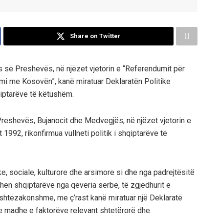
Share on Twitter
s së Preshevës, në njëzet vjetorin e “Referendumit për
imi me Kosovën”, kanë miratuar Deklaratën Politike
hqiptarëve të këtushëm.
Preshevës, Bujanocit dhe Medvegjës, në njëzet vjetorin e
 1992, rikonfirmua vullneti politik i shqiptarëve të
e, sociale, kulturore dhe arsimore si dhe nga padrejtësitë
hen shqiptarëve nga qeveria serbe, të zgjedhurit e
ashtëzakonshme, me ç’rast kanë miratuar një Deklaratë
e madhe e faktorëve relevant shtetërorë dhe