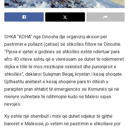
SHKA “KOHA” nga Dinosha dje organizoj aksion për
pastrimin e pullazit (çatisë) së shkollës fillore në Dinoshë.
“Pjesa e vjetër e godinës së shkollës është ndërtuar para
afro 40 viteve ashtu që e vlerësuam se duhet të ndërmerret
diçka e tillë të mos rrezikojnë nxënësit dhe punonjësit e
shkollës”, deklaroi Sulejman Beqaj, kryetari i kësaj shoqate.
Gjithashtu anëtaret e kësaj shoqërie para tri ditësh u
paraqiten pran shtabit të emergjencës së Komunës që në
mënyre vullnetare të ndihmojnë kudo në Malësi sipas
nevojës.
Ky është një shembull i mirë që duhet ndjekur të gjithë
banorët e Malësisë, jo vetëm në pastrimin e shkollave por