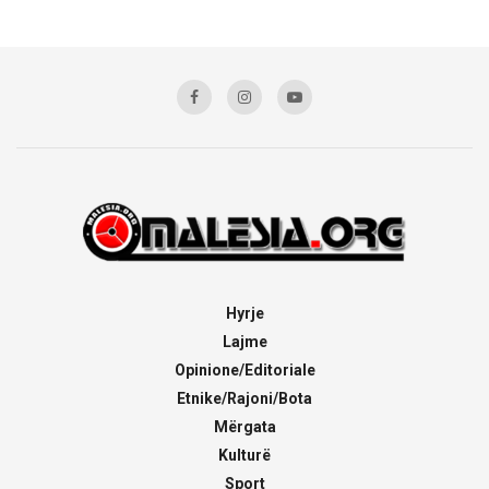
Hyrje
Lajme
Opinione/Editoriale
Etnike/Rajoni/Bota
Mërgata
Kulturë
Sport