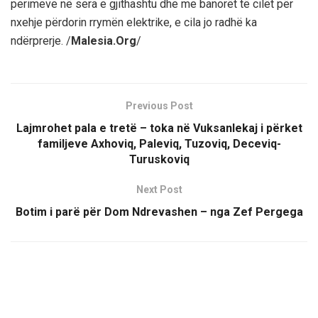
perimeve në sera e gjithashtu dhe me banorët të cilët për
nxehje përdorin rrymën elektrike, e cila jo radhë ka
ndërprerje. /
Malesia.Org
/
Previous Post
Lajmrohet pala e tretë – toka në Vuksanlekaj i përket
familjeve Axhoviq, Paleviq, Tuzoviq, Deceviq-
Turuskoviq
Next Post
Botim i parë për Dom Ndrevashen – nga Zef Pergega