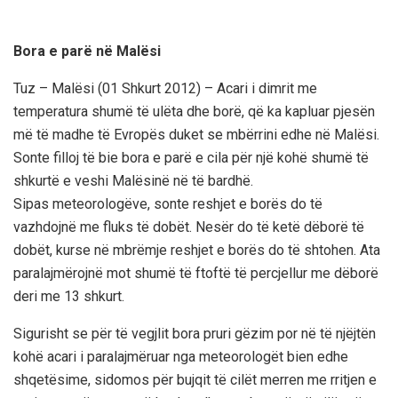
Bora e parë në Malësi
Tuz – Malësi (01 Shkurt 2012) – Acari i dimrit me
temperatura shumë të ulëta dhe borë, që ka kapluar pjesën
më të madhe të Evropës duket se mbërrini edhe në Malësi.
Sonte filloj të bie bora e parë e cila për një kohë shumë të
shkurtë e veshi Malësinë në të bardhë.
Sipas meteorologëve, sonte reshjet e borës do të
vazhdojnë me fluks të dobët. Nesër do të ketë dëborë të
dobët, kurse në mbrëmje reshjet e borës do të shtohen. Ata
paralajmërojnë mot shumë të ftoftë të percjellur me dëborë
deri me 13 shkurt.
Sigurisht se për të vegjlit bora pruri gëzim por në të njëjtën
kohë acari i paralajmëruar nga meteorologët bien edhe
shqetësime, sidomos për bujqit të cilët merren me rritjen e