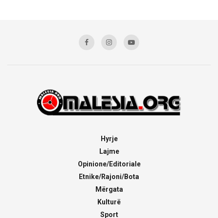
Hyrje
Lajme
Opinione/Editoriale
Etnike/Rajoni/Bota
Mërgata
Kulturë
Sport