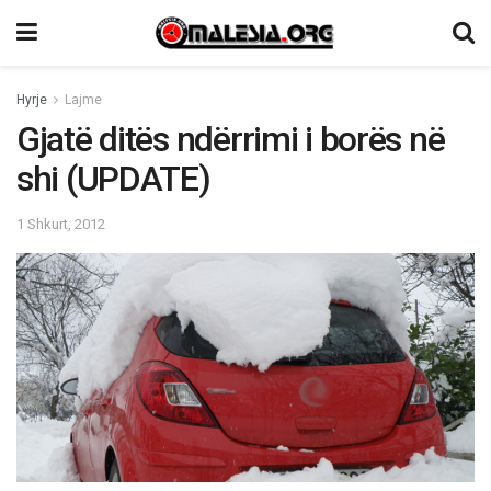
Hyrje
Lajme
Gjatë ditës ndërrimi i borës në
shi (UPDATE)
1 Shkurt, 2012