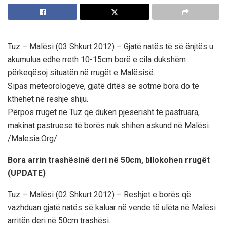
Tuz – Malësi (03 Shkurt 2012) – Gjatë natës të së ënjtës u
akumulua edhe rreth 10-15cm borë e cila dukshëm
përkeqësoj situatën në rrugët e Malësisë.
Sipas meteorologëve, gjatë ditës së sotme bora do të
kthehet në reshje shiju.
Përpos rrugët në Tuz që duken pjesërisht të pastruara,
makinat pastruese të borës nuk shihen askund në Malësi.
/Malesia.Org/
Bora arrin trashësinë deri në 50cm, bllokohen rrugët
(UPDATE)
Tuz – Malësi (02 Shkurt 2012) – Reshjet e borës që
vazhduan gjatë natës së kaluar në vende të ulëta në Malësi
arritën deri në 50cm trashësi.