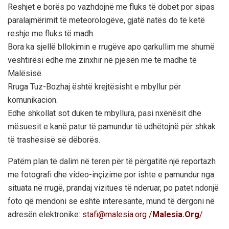
Reshjet e borës po vazhdojnë me fluks të dobët por sipas
paralajmërimit të meteorologëve, gjatë natës do të ketë
reshje me fluks të madh.
Bora ka sjellë bllokimin e rrugëve apo qarkullim me shumë
vështirësi edhe me zinxhir në pjesën më të madhe të
Malësisë.
Rruga Tuz-Bozhaj është krejtësisht e mbyllur për
komunikacion.
Edhe shkollat sot duken të mbyllura, pasi nxënësit dhe
mësuesit e kanë patur të pamundur të udhëtojnë për shkak
të trashësisë së dëborës.
Patëm plan të dalim në teren për të përgatitë një reportazh
me fotografi dhe video-inçizime por ishte e pamundur nga
situata në rrugë, prandaj vizitues të nderuar, po patet ndonjë
foto që mendoni se është interesante, mund të dërgoni në
adresën elektronike:
stafi@malesia.org /
Malesia.Org
/