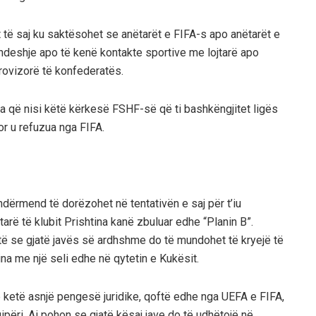
it të saj ku saktësohet se anëtarët e FIFA-s apo anëtarët e
ndeshje apo të kenë kontakte sportive me lojtarë apo
rovizorë të konfederatës.
ra që nisi këtë kërkesë FSHF-së që ti bashkëngjitet ligës
or u refuzua nga FIFA.
ndërmend të dorëzohet në tentativën e saj për t’iu
arë të klubit Prishtina kanë zbuluar edhe “Planin B”.
hotë se gjatë javës së ardhshme do të mundohet të kryejë të
tina me një seli edhe në qytetin e Kukësit.
ë ketë asnjë pengesë juridike, qoftë edhe nga UEFA e FIFA,
ipëri. Ai pohon se gjatë kësaj jave do të udhëtojë në