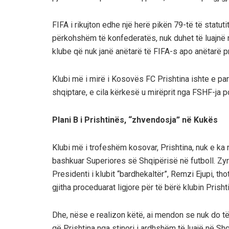
FIFA i rikujton edhe një herë pikën 79-të të statut
përkohshëm të konfederatës, nuk duhet të luajnë 
klube që nuk janë anëtarë të FIFA-s apo anëtarë p
Klubi më i mirë i Kosovës FC Prishtina ishte e pa
shqiptare, e cila kërkesë u mirëprit nga FSHF-ja p
Plani B i Prishtinës, “zhvendosja” në Kukës
Klubi më i trofeshëm kosovar, Prishtina, nuk e ka 
bashkuar Superiores së Shqipërisë në futboll. Zyrt
Presidenti i klubit “bardhekaltër”, Remzi Ejupi, t
gjitha proceduarat ligjore për të bërë klubin Prish
Dhe, nëse e realizon këtë, ai mendon se nuk do t
që Prishtina nga stinori i ardhshëm të luajë në Shq