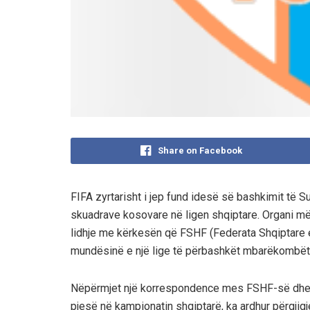
Share on Facebook
FIFA zyrtarisht i jep fund idesë së bashkimit të 
skuadrave kosovare në ligen shqiptare. Organi më i
lidhje me kërkesën që FSHF (Federata Shqiptare e F
mundësinë e një lige të përbashkët mbarëkombët
Nëpërmjet një korrespondence mes FSHF-së dhe F
pjesë në kampionatin shqiptarë, ka ardhur përgjigj