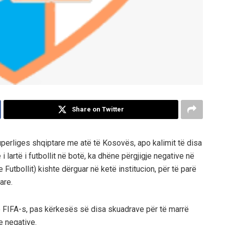
Share on Twitter
Superliges shqiptare me atë të Kosovës, apo kalimit të disa
 lartë i futbollit në botë, ka dhëne përgjigje negative në
utbollit) kishte dërguar në ketë institucion, për të parë
are.
IFA-s, pas kërkesës së disa skuadrave për të marrë
e negative.