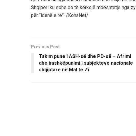
Shqipëri ku edhe do të kërkojë mbështetje nga zyr
për “idenë e re”. /KohaNet/
Previous Post
Takim pune i ASH-së dhe PD-së – Afrimi
dhe bashkëpunimi i subjekteve nacionale
shqiptare në Mal të Zi