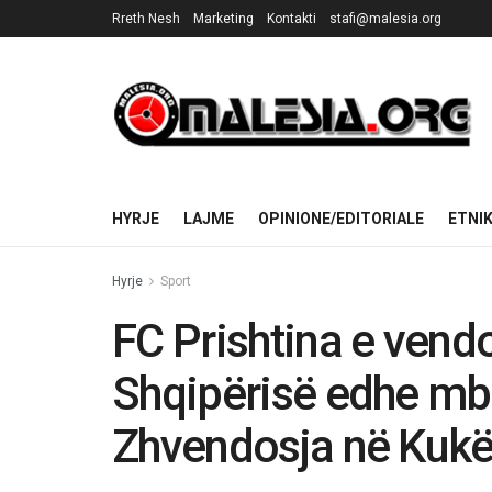
Rreth Nesh
Marketing
Kontakti
stafi@malesia.org
HYRJE
LAJME
OPINIONE/EDITORIALE
ETNI
Hyrje
Sport
FC Prishtina e vendo
Shqipërisë edhe mba
Zhvendosja në Kuk