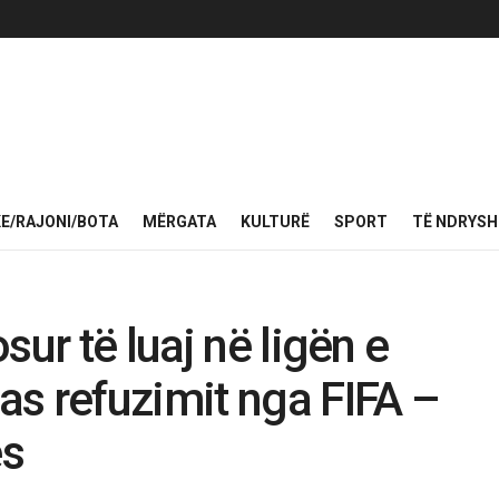
KE/RAJONI/BOTA
MËRGATA
KULTURË
SPORT
TË NDRYS
sur të luaj në ligën e
s refuzimit nga FIFA –
ës