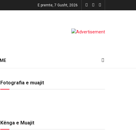
E premte, 7 Gusht, 2026
HME
Fotografia e muajit
Kënga e Muajit