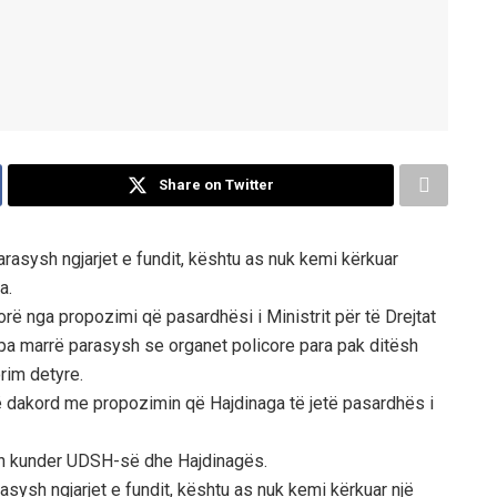
Share on Twitter
rasysh ngjarjet e fundit, kështu as nuk kemi kërkuar
a.
rë nga propozimi që pasardhësi i Ministrit për të Drejtat
 pa marrë parasysh se organet policore para pak ditësh
rim detyre.
ë dakord me propozimin që Hajdinaga të jetë pasardhës i
hen kunder UDSH-së dhe Hajdinagës.
sysh ngjarjet e fundit, kështu as nuk kemi kërkuar një