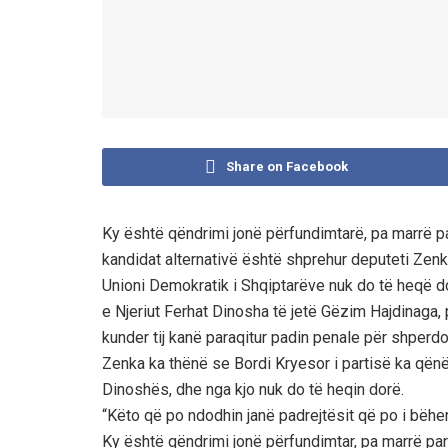
Share on Facebook
Ky është qëndrimi jonë përfundimtarë, pa marrë pa
kandidat alternativë është shprehur deputeti Zenk
Unioni Demokratik i Shqiptarëve nuk do të heqë do
e Njeriut Ferhat Dinosha të jetë Gëzim Hajdinaga,
kunder tij kanë paraqitur padin penale për shperdo
Zenka ka thënë se Bordi Kryesor i partisë ka qën
Dinoshës, dhe nga kjo nuk do të heqin dorë.
“Këto që po ndodhin janë padrejtësit që po i bë
Ky është qëndrimi jonë përfundimtar, pa marrë para