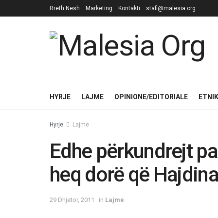
Rreth Nesh
Marketing
Kontakti
stafi@malesia.org
HYRJE
LAJME
OPINIONE/EDITORIALE
ETNI
Hyrje
Lajme
Edhe përkundrejt p
heq dorë që Hajdina
29 Dhjetor, 2011
in
Lajme