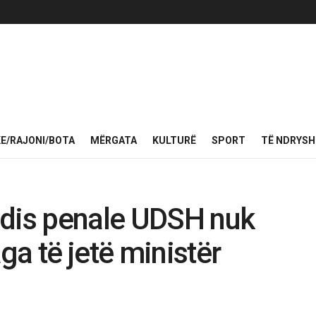
KE/RAJONI/BOTA
MËRGATA
KULTURË
SPORT
TË NDRYS
adis penale UDSH nuk
ga të jetë ministër