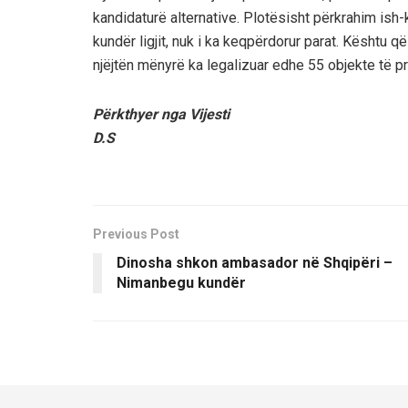
kandidaturë alternative. Plotësisht përkrahim ish
kundër ligjit, nuk i ka keqpërdorur parat. Kështu 
njëjtën mënyrë ka legalizuar edhe 55 objekte të p
Përkthyer nga Vijesti
D.S
Previous Post
Dinosha shkon ambasador në Shqipëri –
Nimanbegu kundër