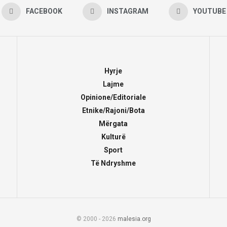
FACEBOOK
INSTAGRAM
YOUTUBE
Hyrje
Lajme
Opinione/Editoriale
Etnike/Rajoni/Bota
Mërgata
Kulturë
Sport
Të Ndryshme
© 2000 - 2026
malesia.org