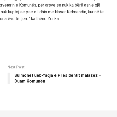
-kryetarin e Komunës, për arsye se nuk ka bërë asnjë gjë
që nuk kuptoj se pse e lidhin me Naser Kelmendin, kur në të
ronarëve të tjerë” ka thënë Zenka
Next Post
Sulmohet ueb-faqja e Presidentit malazez –
Duam Komunën