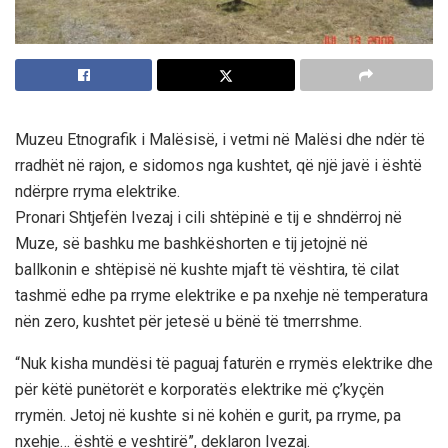
Muzeu Etnografik i Malësisë, i vetmi në Malësi dhe ndër të
rradhët në rajon, e sidomos nga kushtet, që një javë i është
ndërpre rryma elektrike.
Pronari Shtjefën Ivezaj i cili shtëpinë e tij e shndërroj në
Muze, së bashku me bashkëshorten e tij jetojnë në
ballkonin e shtëpisë në kushte mjaft të vështira, të cilat
tashmë edhe pa rryme elektrike e pa nxehje në temperatura
nën zero, kushtet për jetesë u bënë të tmerrshme.
“Nuk kisha mundësi të paguaj faturën e rrymës elektrike dhe
për këtë punëtorët e korporatës elektrike më ç’kyçën
rrymën. Jetoj në kushte si në kohën e gurit, pa rryme, pa
nxehje… është e veshtirë”, deklaron Ivezaj.