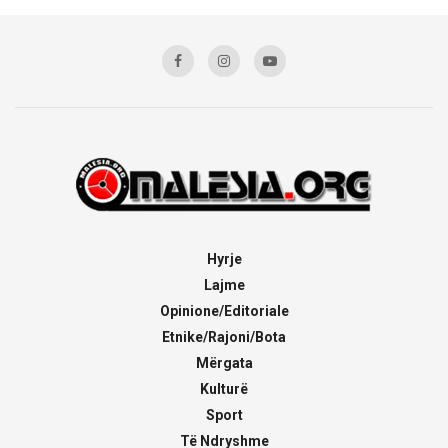
Hyrje
Lajme
Opinione/Editoriale
Etnike/Rajoni/Bota
Mërgata
Kulturë
Sport
Të Ndryshme