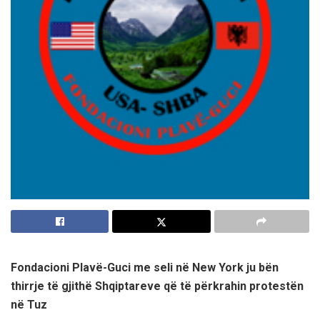
Fondacioni Plavë-Guci me seli në New York ju bën
thirrje të gjithë Shqiptareve që të përkrahin protestën
në Tuz