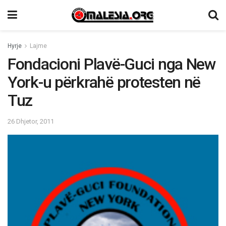
Hyrje
Lajme
Fondacioni Plavë-Guci nga New
York-u përkrahë protesten në
Tuz
26 Dhjetor, 2011