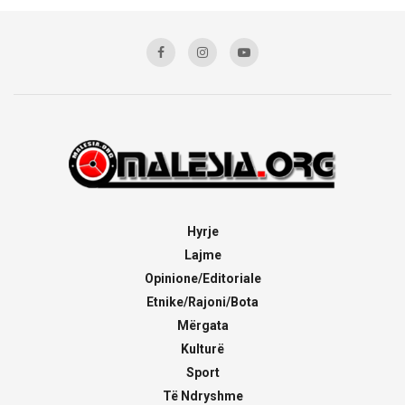
Hyrje
Lajme
Opinione/Editoriale
Etnike/Rajoni/Bota
Mërgata
Kulturë
Sport
Të Ndryshme