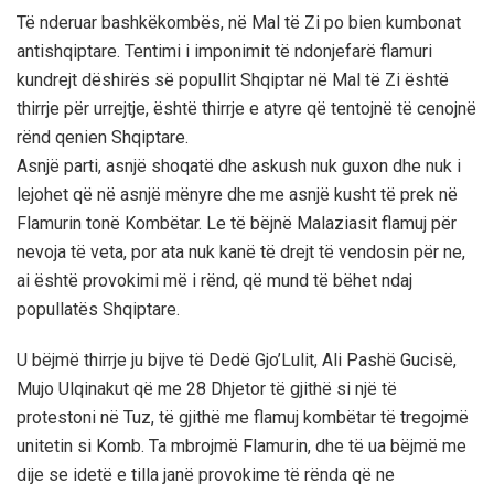
Të nderuar bashkëkombës, në Mal të Zi po bien kumbonat
antishqiptare. Tentimi i imponimit të ndonjefarë flamuri
kundrejt dëshirës së popullit Shqiptar në Mal të Zi është
thirrje për urrejtje, është thirrje e atyre që tentojnë të cenojnë
rënd qenien Shqiptare.
Asnjë parti, asnjë shoqatë dhe askush nuk guxon dhe nuk i
lejohet që në asnjë mënyre dhe me asnjë kusht të prek në
Flamurin tonë Kombëtar. Le të bëjnë Malaziasit flamuj për
nevoja të veta, por ata nuk kanë të drejt të vendosin për ne,
ai është provokimi më i rënd, që mund të bëhet ndaj
popullatës Shqiptare.
U bëjmë thirrje ju bijve të Dedë Gjo’Lulit, Ali Pashë Gucisë,
Mujo Ulqinakut që me 28 Dhjetor të gjithë si një të
protestoni në Tuz, të gjithë me flamuj kombëtar të tregojmë
unitetin si Komb. Ta mbrojmë Flamurin, dhe të ua bëjmë me
dije se idetë e tilla janë provokime të rënda që ne