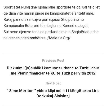
Sportistët Rukaj dhe Gjonaj janë sportistë të dalluar të cilët
që disa vite marrin pjesë në kampionatet e shtetit amë.
Rukaj para disa muajve përfaqësoi Shqipërinë në
Kampionatin Botërorë të mbajtur në Korenë e Jugut.
Suksese djemve tonë në përfaqësimin e Shqipërisë edhe
në arenën ndërkombëtare. /Malesia.Org/
Previous Post
Diskutimi (jo)publik i komunes urbane te Tuzit lidhur
me Planin financiar te KU te Tuzit per vitin 2012
Next Post
“ S’me Meriton ” video klipi më i ri i këngëtares Liria
Dedvukaj-Sinishtaj