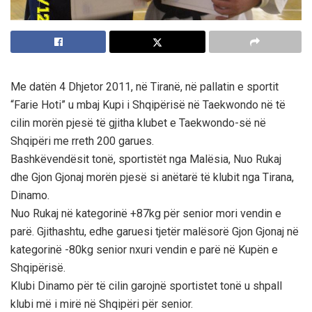
Me datën 4 Dhjetor 2011, në Tiranë, në pallatin e sportit
“Farie Hoti” u mbaj Kupi i Shqipërisë në Taekwondo në të
cilin morën pjesë të gjitha klubet e Taekwondo-së në
Shqipëri me rreth 200 garues.
Bashkëvendësit tonë, sportistët nga Malësia, Nuo Rukaj
dhe Gjon Gjonaj morën pjesë si anëtarë të klubit nga Tirana,
Dinamo.
Nuo Rukaj në kategorinë +87kg për senior mori vendin e
parë. Gjithashtu, edhe garuesi tjetër malësorë Gjon Gjonaj në
kategorinë -80kg senior nxuri vendin e parë në Kupën e
Shqipërisë.
Klubi Dinamo për të cilin garojnë sportistet tonë u shpall
klubi më i mirë në Shqipëri për senior.