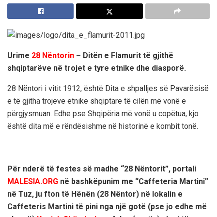
Urime
28 Nëntorin
– Ditën e Flamurit të gjithë
shqiptarëve në trojet e tyre etnike dhe diasporë.
28 Nëntori i vitit 1912, është Dita e shpalljes së Pavarësisë
e të gjitha trojeve etnike shqiptare të cilën më vonë e
përgjysmuan. Edhe pse Shqipëria më vonë u copëtua, kjo
është dita më e rëndësishme në historinë e kombit tonë.
Për nderë të festes së madhe “28 Nëntorit”, portali
MALESIA.ORG
në bashkëpunim me
“Caffeteria Martini”
n
ë Tuz,
ju fton të Hënën (28 Nëntor) në lokalin
e
Caffeteris Martini
të pini nga një gotë (pse jo edhe më