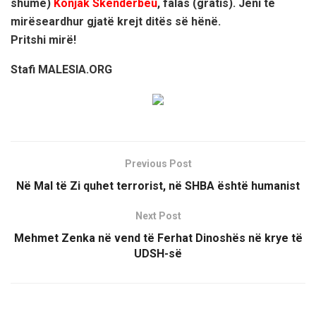
shumë)
Konjak Skënderbeu
, falas (gratis). Jeni të
mirëseardhur gjatë krejt ditës së hënë.
Pritshi mirë!
Stafi MALESIA.ORG
Previous Post
Në Mal të Zi quhet terrorist, në SHBA është humanist
Next Post
Mehmet Zenka në vend të Ferhat Dinoshës në krye të
UDSH-së