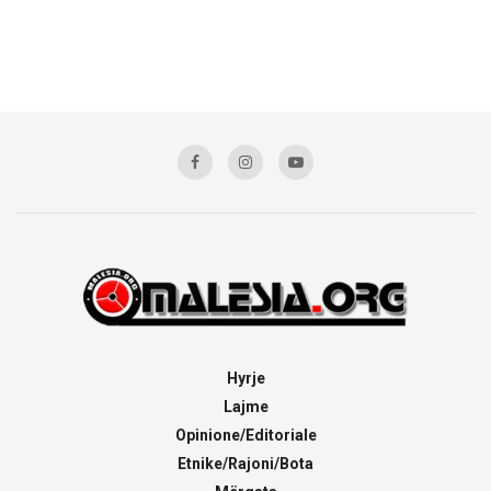
Hyrje
Lajme
Opinione/Editoriale
Etnike/Rajoni/Bota