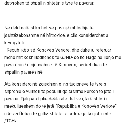
detyrohen të shpallin shtetin e tyre të pavarur.
Në deklaratë shkruhet se pas një mbledhje të
jashtëzakonshme në Mitrovicë, e cila konsiderohet si
kryeqyteti
i Republikës së Kosovës Veriore, dhe duke iu referuar
mendimit këshillëdhënës të GJND-së në Hagë në lidhje me
pavarësinë e njëanshme të Kosovës, serbët duan të
shpallin pavarësinë.
Ata konsiderojnë zgjedhjen e insitucioneve të tyre si
shprehje e vullneti të popullit që tashmë kërkon të jetë i
pavarur. Fjali pas fjalie deklarate flet se çfarë shteti i
mrekullueshëm do të jetë “Republika e Kosovës Veriore”,
ndërsa ftohen të gjitha shtetet e botës që ta njohin atë.
/TCH/