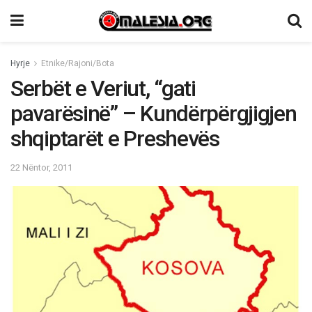
Hyrje
Etnike/Rajoni/Bota
Serbët e Veriut, “gati
pavarësinë” – Kundërpërgjigjen
shqiptarët e Preshevës
22 Nëntor, 2011