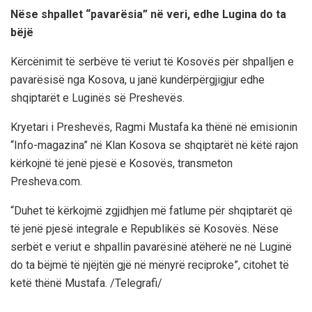
Nëse shpallet “pavarësia” në veri, edhe Lugina do ta
bëjë
Kërcënimit të serbëve të veriut të Kosovës për shpalljen e
pavarësisë nga Kosova, u janë kundërpërgjigjur edhe
shqiptarët e Luginës së Preshevës.
Kryetari i Preshevës, Ragmi Mustafa ka thënë në emisionin
“Info-magazina” në Klan Kosova se shqiptarët në këtë rajon
kërkojnë të jenë pjesë e Kosovës, transmeton
Presheva.com.
“Duhet të kërkojmë zgjidhjen më fatlume për shqiptarët që
të jenë pjesë integrale e Republikës së Kosovës. Nëse
serbët e veriut e shpallin pavarësinë atëherë ne në Luginë
do ta bëjmë të njëjtën gjë në mënyrë reciproke”, citohet të
ketë thënë Mustafa. /Telegrafi/