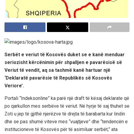
Serbët e veriut të Kosovës duket se e kanë menduar
seriozisht kërcënimin për shpalljen e pavarësisë së
Veriut të vendit, aq sa tashmë kanë hartuar një
‘Deklaratë pavarësie të Republikës së Kosovës
Veriore’.
Portali “Indeksonline” ka parë një draft të kësaj deklarate që
po qarkullon mes serbëve të veriut. Në hyrje të saj thuhet se
Zoti u jep të gjithë njerëzve të drejta të barabarta kur lindin
dhe se pas shumë viteve mes “vuajtjeve” dhe “tendencën e
institucioneve të Kosovës për të asimiluar serbët,” ata