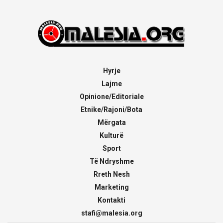
Hyrje
Lajme
Opinione/Editoriale
Etnike/Rajoni/Bota
Mërgata
Kulturë
Sport
Të Ndryshme
Rreth Nesh
Marketing
Kontakti
stafi@malesia.org