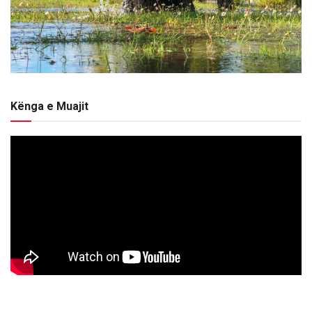
Kënga e Muajit