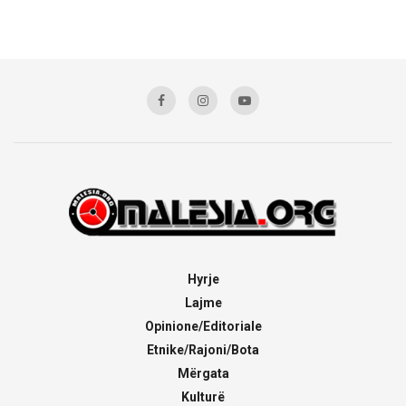
Hyrje
Lajme
Opinione/Editoriale
Etnike/Rajoni/Bota
Mërgata
Kulturë