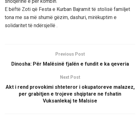
shoqërinë e për kombin.
E bëftë Zoti që Festa e Kurban Bajramit të stolisë familjet
tona me sa më shumë gëzim, dashuri, mirëkuptim e
solidaritet të ndërsjellë .
Previous Post
Dinosha: Për Malësinë fjalën e fundit e ka qeveria
Next Post
Akt i rend provokimi shteteror i okupatoreve malazez,
per grabitjen e trojeve shqiptare ne fshatin
Vuksanlekaj te Malsise