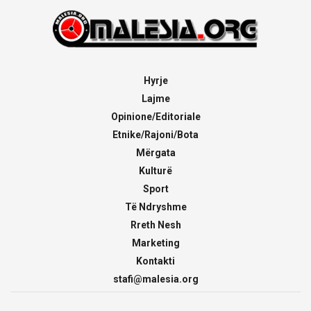
Hyrje
Lajme
Opinione/Editoriale
Etnike/Rajoni/Bota
Mërgata
Kulturë
Sport
Të Ndryshme
Rreth Nesh
Marketing
Kontakti
stafi@malesia.org