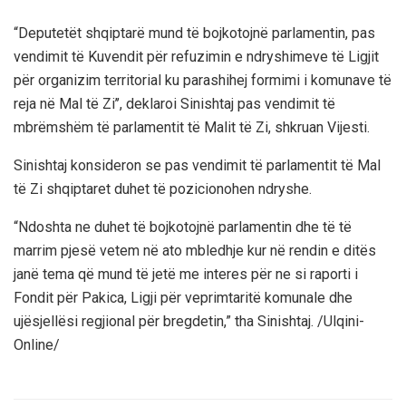
“Deputetët shqiptarë mund të bojkotojnë parlamentin, pas
vendimit të Kuvendit për refuzimin e ndryshimeve të Ligjit
për organizim territorial ku parashihej formimi i komunave të
reja në Mal të Zi’’, deklaroi Sinishtaj pas vendimit të
mbrëmshëm të parlamentit të Malit të Zi, shkruan Vijesti.
Sinishtaj konsideron se pas vendimit të parlamentit të Mal
të Zi shqiptaret duhet të pozicionohen ndryshe.
“Ndoshta ne duhet të bojkotojnë parlamentin dhe të të
marrim pjesë vetem në ato mbledhje kur në rendin e ditës
janë tema që mund të jetë me interes për ne si raporti i
Fondit për Pakica, Ligji për veprimtaritë komunale dhe
ujësjellësi regjional për bregdetin,” tha Sinishtaj. /Ulqini-
Online/