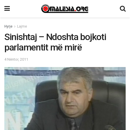
Hyrje
Lajme
Sinishtaj – Ndoshta bojkoti
parlamentit më mirë
4 Nëntor, 2011