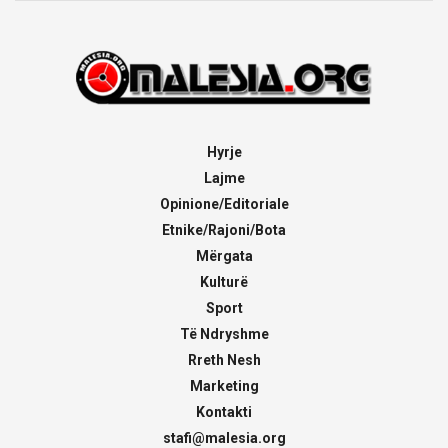
Hyrje
Lajme
Opinione/Editoriale
Etnike/Rajoni/Bota
Mërgata
Kulturë
Sport
Të Ndryshme
Rreth Nesh
Marketing
Kontakti
stafi@malesia.org