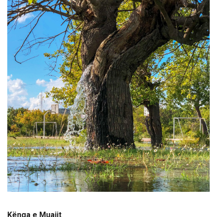
Kënga e Muajit