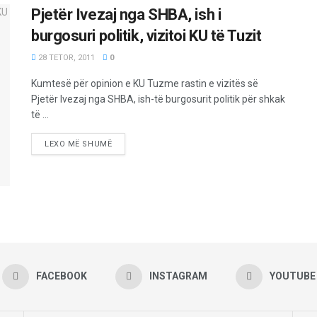
Pjetër Ivezaj nga SHBA, ish i
burgosuri politik, vizitoi KU të Tuzit
28 TETOR, 2011
0
Kumtesë për opinion e KU Tuzme rastin e vizitës së
Pjetër Ivezaj nga SHBA, ish-të burgosurit politik për shkak
të ...
LEXO MË SHUMË
FACEBOOK
INSTAGRAM
YOUTUBE