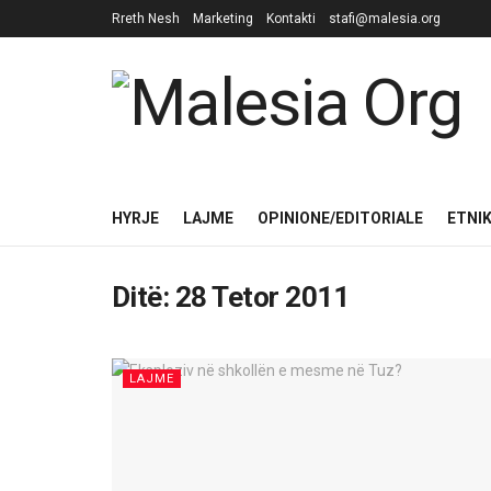
Rreth Nesh
Marketing
Kontakti
stafi@malesia.org
HYRJE
LAJME
OPINIONE/EDITORIALE
ETNI
Ditë:
28 Tetor 2011
LAJME