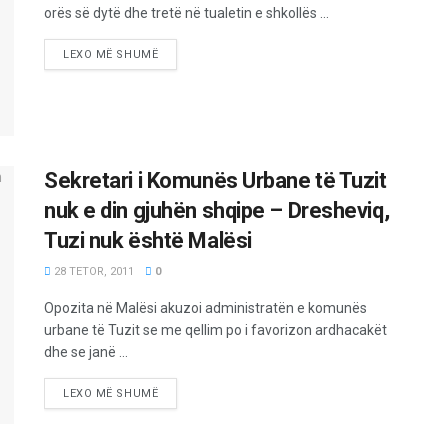
orës së dytë dhe tretë në tualetin e shkollës ...
LEXO MË SHUMË
Sekretari i Komunës Urbane të Tuzit
nuk e din gjuhën shqipe – Dresheviq,
Tuzi nuk është Malësi
28 TETOR, 2011
0
Opozita në Malësi akuzoi administratën e komunës
urbane të Tuzit se me qellim po i favorizon ardhacakët
dhe se janë ...
LEXO MË SHUMË