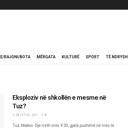
KE/RAJONI/BOTA
MËRGATA
KULTURË
SPORT
TË NDRYS
Eksploziv në shkollën e mesme në
Tuz?
28 TETOR, 2011
0
Tuz, Malësi -Dje rreth orës 9:30, gjatë pushimit në mes të