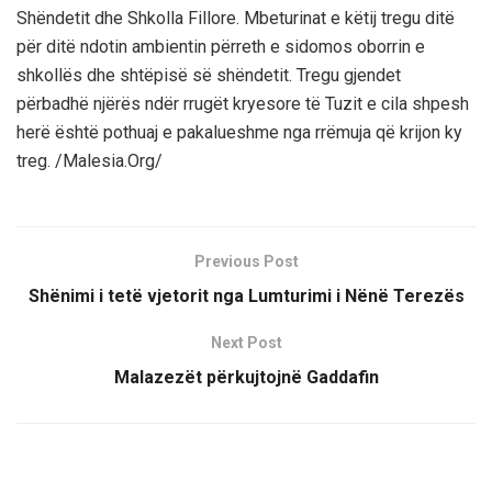
Shëndetit dhe Shkolla Fillore. Mbeturinat e këtij tregu ditë
për ditë ndotin ambientin përreth e sidomos oborrin e
shkollës dhe shtëpisë së shëndetit. Tregu gjendet
përbadhë njërës ndër rrugët kryesore të Tuzit e cila shpesh
herë është pothuaj e pakalueshme nga rrëmuja që krijon ky
treg. /Malesia.Org/
Previous Post
Shënimi i tetë vjetorit nga Lumturimi i Nënë Terezës
Next Post
Malazezët përkujtojnë Gaddafin