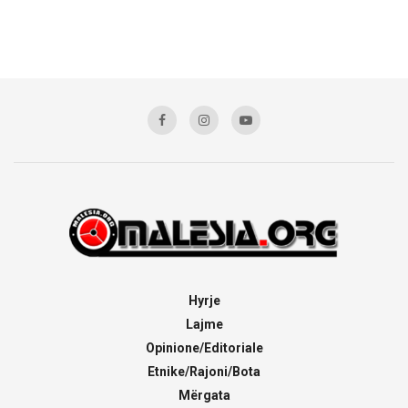
Hyrje
Lajme
Opinione/Editoriale
Etnike/Rajoni/Bota
Mërgata