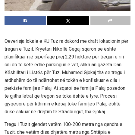
Qeverisja lokale e KU Tuz ra dakord me draft lokacionin për
tregun e Tuzit. Kryetari Nikollë Gegaj sqaron se është
planifikuar një sipërfaqe prej 2,29 hektarë për tregun e ri i
cili do të ketë edhe parkingun e vet, shkruan gazeta Dan.
Këshilltari i Listës për Tuz, Muhamed Gjokaj tha se tregu i
ardhshëm do të ndërtohet në tokën e konfiskuar e cila i
përkiste familjes Palaj. Ai sqaroi se familja Palaj posedon
të gjitha letrat që tregon se toka është e tyre. Procesi
gjyqësorë për kthimin e kësaj tokë familjes Palaj, është
duke shkuar në drejtim të Strasburgut, tha Gjokaj.
Tregu i Tuzit gjendet vetëm 100-200 metra nga qendra e
Tuzit, dhe vetëm disa dhjetëra metra nga Shtëpia e