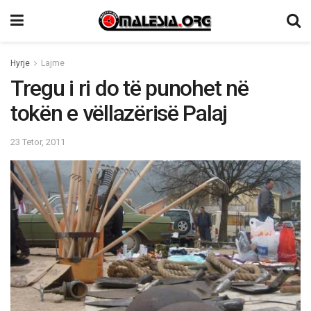
Hyrje
Lajme
Tregu i ri do të punohet në
tokën e vëllazërisë Palaj
23 Tetor, 2011