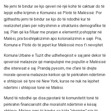
Ne jemi të bindur se kjo qeveri në një kohë të caktuar do të
lejojë edhe krijimin e Komunës së Plotë të Malësisë. Por
gjithashtu jemi të bindur se kjo do të ndodhë kur të
realizohet plani për ndryshimin e strukturës demografike të
saj. Plan që ka filluar me prurjen e elementit joshqiptar në
Malësi, pra boshnjakizimin apo kolonializimin e sajë. Pra,
Komuna e Plotë do të jepet kur Malësisë mos t’i nevojitet.
Komuna Urbane e Tuzit dhe udheheqësit e saj janë dekor të
qeverisë malazeze që manipulojnë me popullin e Malësisë
dhe interesat e saj. Prandaj pyesim, me cfarë të drejte
morale qeveria malazeze kërkon që të përkrahim ndërtimin
e shtëpisë së tyre në New York, kurse ne nuk na lejohet
ndertimi i shtëpisë tonë në Malësi.
Mund të ndodhë qe disa pjestarë të komunitetit tonë të
përkrahin financiarisht dhe moralisht ndërtimin e kësaj
shtëpie. Mirëpo jemi të bindur se këta “shqiptar” për të