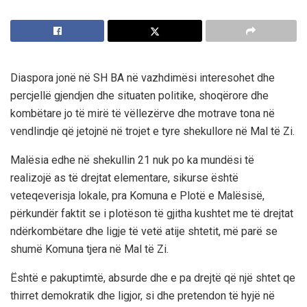
Diaspora jonë në SH BA në vazhdimësi interesohet dhe
percjellë gjendjen dhe situaten politike, shoqërore dhe
kombëtare jo të mirë të vëllezërve dhe motrave tona në
vendlindje që jetojnë në trojet e tyre shekullore në Mal të Zi.
Malësia edhe në shekullin 21 nuk po ka mundësi të
realizojë as të drejtat elementare, sikurse është
veteqeverisja lokale, pra Komuna e Plotë e Malësisë,
përkundër faktit se i plotëson të gjitha kushtet me të drejtat
ndërkombëtare dhe ligje të vetë atije shtetit, më parë se
shumë Komuna tjera në Mal të Zi.
Është e pakuptimtë, absurde dhe e pa drejtë që një shtet qe
thirret demokratik dhe ligjor, si dhe pretendon të hyjë në