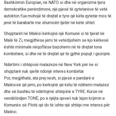
Bashkinmin Europian, në NATO si dhe në organizma tjera
demokratike perëndimore, një pjesë të qytetarëve të vetë
autokton t’ua mohojë të drejtat e tyre që këta qytetar mos të
jenë të barabartë me shumicën tjetër në këtë shtet.
Shqiptarët në Malësi kërkojnë një Komunë si të tjerat në
Malë të Zi, megjithëse jemi të vetëdijshëm se kjo kërkesë
është minimale nëqoftëse bazohemi në të drejtat tona
kombëtare, si dhe në të drejtat që të gjithë popujt i gezojnë.
Ndërtimi i shtëpisë malazeze në New York për ne si
shqiptarë nuk sjellë ndonjë interes kombëtar.
Por, megjithatë, ata prej nesh, si pjesë e pandarë e
Malësisë që jemi, po kerkojnë që këtu të ndihemi malazez
dhe së bashku të ndërtojmë shtëpinë e TYRE. Kurse në
vendëlindjen TONË, po e njëjta qeveri nuk lejon krijimin e
Komunës së Plotë që do të ishte një shtëpi me interes për
Malësi.