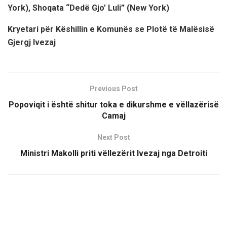
York), Shoqata “Dedë Gjo’ Luli” (New York)
Kryetari për Këshillin e Komunës se Plotë të Malësisë
Gjergj Ivezaj
Previous Post
Popoviqit i është shitur toka e dikurshme e vëllazërisë
Camaj
Next Post
Ministri Makolli priti vëllezërit Ivezaj nga Detroiti