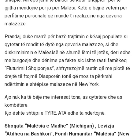
gjitha mëndojnë por jo për Malësi. Këtë e bëjnë vetëm për
përfitime personale që mundë t’i realizojnë nga qeveria
malazeze.
Prandaj, duke marrë për bazë trajtimin e kësaj popullate si
qytetar të rendit të dytë nga qeveria malazeze, si dhe
diskriminimin e Malësisë në shumë lëmi të jetës, deri edhe
me burgosje dhe dënime pa fakte sic ishte rasti famëkeq
“Fluturimi i Shqiponjes”, shfrytezojmë rastin që me plotë të
drejtë të ftojmë Diasporën tonë që mos ta përkrahi
ndërtimin e shtëpise malazeze në New York.
Ajo nuk ka të bëjë me interesat tona, as qytetare dhe as
kombëtare.
Kjo është shtëpi e TYRE, ATA edhe ta ndërtojnë.
Shoqata “Malësia e Madhe” (Michigan) , Levizja
“Atdheu na Bashkon”, Fondi Humanitar “Malësia” (New