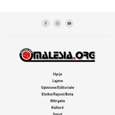
Hyrje
Lajme
Opinione/Editoriale
Etnike/Rajoni/Bota
Mërgata
Kulturë
Sport