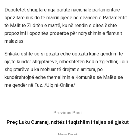
Deputetet shqiptarë nga partitë nacionale parlamentare
opozitare nuk do të marrin pjesë në seancën e Parlamentit
të Malit të Zi ditën e martë, ku në rendin e ditës është
propozimi i opozitës proserbe për ndryshimin e flamurit
malazias.
Shkaku është se si pozita edhe opozita kanë qëndrim të
njëjtë kundër shqiptarëve, mbështeten Kodin zgjedhor, i cili
shqiptarëve u ka mohuar të drejtat e arritura, po
kundërshtojnë edhe themelimin e Komunës së Malësisë
me qendër në Tuz. /Ulqini-Online/
Previous Post
Preç Luku Curanaj, nxitës i fuqishëm i faljes së gjakut