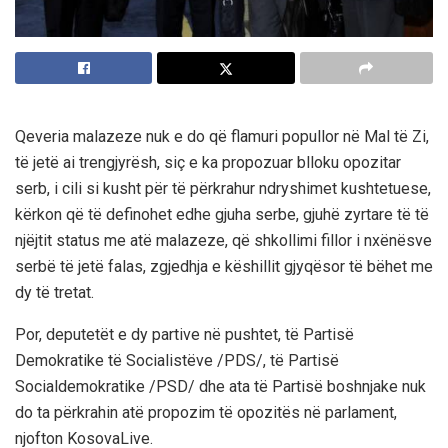
Qeveria malazeze nuk e do që flamuri popullor në Mal të Zi,
të jetë ai trengjyrësh, siç e ka propozuar blloku opozitar
serb, i cili si kusht për të përkrahur ndryshimet kushtetuese,
kërkon që të definohet edhe gjuha serbe, gjuhë zyrtare të të
njëjtit status me atë malazeze, që shkollimi fillor i nxënësve
serbë të jetë falas, zgjedhja e këshillit gjyqësor të bëhet me
dy të tretat.
Por, deputetët e dy partive në pushtet, të Partisë
Demokratike të Socialistëve /PDS/, të Partisë
Socialdemokratike /PSD/ dhe ata të Partisë boshnjake nuk
do ta përkrahin atë propozim të opozitës në parlament,
njofton KosovaLive.