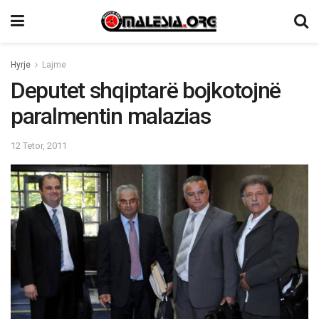
Hyrje
Lajme
Deputet shqiptarë bojkotojnë
paralmentin malazias
12 Tetor, 2011