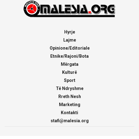
Hyrje
Lajme
Opinione/Editoriale
Etnike/Rajoni/Bota
Mërgata
Kulturë
Sport
Të Ndryshme
Rreth Nesh
Marketing
Kontakti
stafi@malesia.org