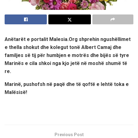
Anëtarët e portalit Malesia.Org shprehin ngushëllimet
e thella shokut dhe kolegut tonë Albert Camaj dhe
familjes së tij për humbjen e motrës dhe bijës së tyre
Marinës e cila shkoi nga kjo jetë në moshë shumë të
re.
Marinë, pushofsh në paqë dhe të qoftë e lehtë toka e
Malësisë!
Previous Post