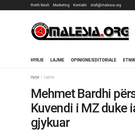
Rreth Nesh
Marketing
Kontakti
stafi@malesia.org
HYRJE
LAJME
OPINIONE/EDITORIALE
ETNI
Hyrje
Lajme
Mehmet Bardhi përs
Kuvendi i MZ duke ia
gjykuar