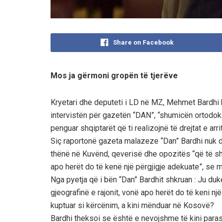
Share on Facebook
Mos ja gërmoni gropën të tjerëve
Kryetari dhe deputeti i LD në MZ, Mehmet Bardhi k
intervistën për gazetën “DAN”, “shumicën ortodoks
penguar shqiptarët që ti realizojnë të drejtat e ar
Siç raportonë gazeta malazeze “Dan” Bardhi nuk dës
thënë në Kuvënd, qeverisë dhe opozitës “që të shi
apo herët do të kenë një përgjigje adekuate”, se
Nga pyetja që i bën “Dan” Bardhit shkruan : Ju duke
gjeografinë e rajonit, vonë apo herët do të keni nj
kuptuar si kërcënim, a kini mënduar në Kosovë?
Bardhi theksoi se është e nevojshme të kini paras