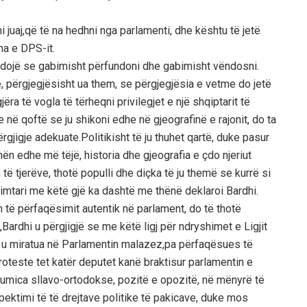
i juaj,që të na hedhni nga parlamenti, dhe kështu të jetë
ha e DPS-it.
ëndojë se gabimisht përfundoni dhe gabimisht vëndosni.
ë, përgjegjësisht ua them, se përgjegjësia e vetme do jetë
ra të vogla të tërheqni privilegjet e një shqiptarit të
 në qoftë se ju shikoni edhe në gjeografinë e rajonit, do ta
ërgjigje adekuate.Politikisht të ju thuhet qartë, duke pasur
mën edhe më tëjë, historia dhe gjeografia e çdo njeriut
të tjerëve, thotë populli dhe diçka të ju themë se kurrë si
imtari me këtë gjë ka dashtë me thënë deklaroi Bardhi.
m të përfaqësimit autentik në parlament, do të thotë
t,Bardhi u përgjigjë se me këtë ligj për ndryshimet e Ligjit
ë u miratua në Parlamentin malazez,pa përfaqësues të
roteste tet katër deputet kanë braktisur parlamentin e
r,shumica sllavo-ortodokse, pozitë e opozitë, në mënyrë të
ektimi të të drejtave politike të pakicave, duke mos