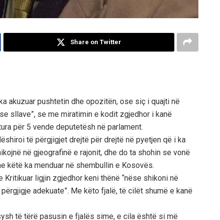
Share on Twitter
a akuzuar pushtetin dhe opozitën, ose siç i quajti në
e sllave”, se me miratimin e kodit zgjedhor i kanë
ritura për 5 vende deputetësh në parlament.
hiroi të përgjigjet drejtë për drejtë në pyetjen që i ka
kojnë në gjeografinë e rajonit, dhe do ta shohin se vonë
 me këtë ka menduar në shembullin e Kosovës.
 Kritikuar ligjin zgjedhor keni thënë “nëse shikoni në
ë përgjigje adekuate”. Me këto fjalë, të cilët shumë e kanë
ysh të tërë pasusin e fjalës sime, e cila është si më