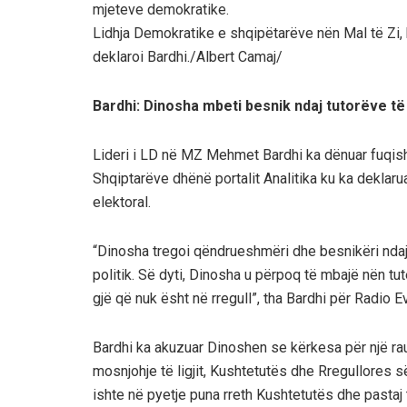
mjeteve demokratike.
Lidhja Demokratike e shqipëtarëve nën Mal të Zi, k
deklaroi Bardhi./Albert Camaj/
Bardhi: Dinosha mbeti besnik ndaj tutorëve të t
Lideri i LD në MZ Mehmet Bardhi ka dënuar fuqis
Shqiptarëve dhënë portalit Analitika ku ka deklarua
elektoral.
“Dinosha tregoi qëndrueshmëri dhe besnikëri ndaj t
politik. Së dyti, Dinosha u përpoq të mbajë nën tute
gjë që nuk ësht në rregull”, tha Bardhi për Radio E
Bardhi ka akuzuar Dinoshen se kërkesa për një raun
mosnjohje të ligjit, Kushtetutës dhe Rregullores së
ishte në pyetje puna rreth Kushtetutës dhe pastaj të