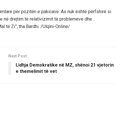
ndimtare për pozitën e pakicave. As nuk është përfshirë si
te në drejtim të relativizimit të problemeve dhe
l të Zi”, tha Bardhi. /Ulqini-Online/
Next Post
Lidhja Demokratike në MZ, shënoi 21 vjetorin
e themelimit të vet