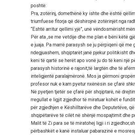
poshtë:
Pra, zotërinj, domethënë ky ishte dhe është qëllim
triumfuese fitorja që dëshirojnë zotërinjët nga rad
“Është arritur qellimi yjë”, unë vëndosmërisht m
Për ata ,se me vetdije dhe me plan e bëni këtë gj
e juaja. Pa marrë parasysh se ju përpiqeni që me gjë
ndegjuashem, shqiptarët janë pjekur politikisht dhe
keni të qartë se herët apo vonë ju do të keni një p
parasysh historinë e rajonit,të largtën dhe të afër
inteligjentë paralajmëronë. Mos ja gërmoni gropën 
profesor nuk e kam pyetur nxënësin se çfarë shkr
Në pyetjen tjetër se çfarë për shqiptarë, në drejti
rregullat e ligjit zgjedhor të miratuar kohët e fundi
për zgjedhjen e Këshilltarëve dhe Deputetëve, q
shqipëtarëve të cilët në shënjë mospajtimit dhe p
Malit të Zi para se të miratohej ligji i ri zgjedho
përbashkët e kanë instaluar pabarazinë e mosresp