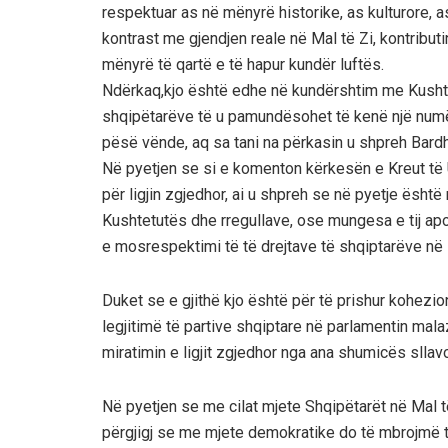
respektuar as në mënyrë historike, as kulturore, as
kontrast me gjendjen reale në Mal të Zi, kontribut
mënyrë të qartë e të hapur kundër luftës.
Ndërkaq,kjo është edhe në kundërshtim me Kushtet
shqipëtarëve të u pamundësohet të kenë një numë
pësë vënde, aq sa tani na përkasin u shpreh Bardh
Në pyetjen se si e komenton kërkesën e Kreut të 
për ligjin zgjedhor, ai u shpreh se në pyetje është n
Kushtetutës dhe rregullave, ose mungesa e tij ap
e mosrespektimi të të drejtave të shqiptarëve në 
Duket se e gjithë kjo është për të prishur kohezio
legjitimë të partive shqiptare në parlamentin mala
miratimin e ligjit zgjedhor nga ana shumicës sllav
Në pyetjen se me cilat mjete Shqipëtarët në Mal të 
përgjigj se me mjete demokratike do të mbrojmë të