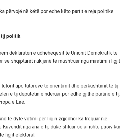
a përvojë në këtë por edhe këto partit e reja politike
ij politik
hëm deklaratën e udhëheqësit të Unionit Demokratik të
r se shqiptarët nuk janë të mashtruar nga miratimi i ligjit
utorit apo tutorëve të orientimit dhe përkushtimit të tij
lën e tij deputetin e nderuar por edhe gjithë partinë e tij,
vropa e Lirë.
d të dytë votimi për ligjin zgjedhor ka treguar një
 Kuvendit nga ana e tij, duke shtuar se ai ishte pasiv kur
 ligjit elektoral.