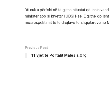
“Ai nuk u përfshi në të gjitha situatat që ishin ve
ministër apo si kryetar i UDSH-së. E gjithë kjo ish
mosrespektimit të të drejtave të shqiptarëve në Ma
Previous Post
11 vjet të Portalit Malesia.Org