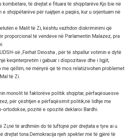
 kombëtare, të drejtat e fituara të shqiptarëve.Kjo bie në
in e shqipëtarëve për ruajtjen e paqës, kur u orjentuam në
utën e Malit të Zi, kështu vazhdon diskriminimi që
r proporcional të vendeve në Parlamentin Malazez, pra
i.
UDSH-së ,Ferhat Dinosha , për të shpallur votimin e dytë
jë keqinterpretim i gabuar i dispozitave dhe i ligjit,
o me qëllim, në mënyrë që të mos relatizivohen problemet
Mal të Zi.
nin monolit të faktorëve politik shqiptar, përfaqësuesve
zez, për çështjen e përfaqësimit politik,në lidhje me
o-ortodokse, pozitë e opozitë deklaroi Bardhi.
Zi,në të ardhmën do të luftojnë për drejtata e tyre ai u
 drejtat tona.Demokracija njeh spekter më të gjërë të