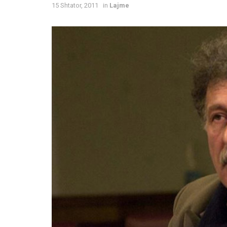
15 Shtator, 2011
in
Lajme