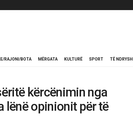
KE/RAJONI/BOTA
MËRGATA
KULTURË
SPORT
TË NDRYS
ëritë kërcënimin nga
 lënë opinionit për të