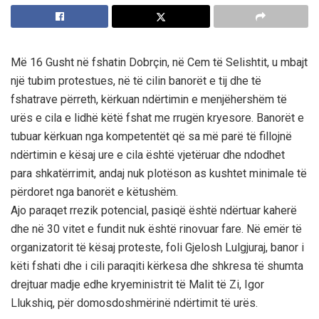
Më 16 Gusht në fshatin Dobrçin, në Cem të Selishtit, u mbajt
një tubim protestues, në të cilin banorët e tij dhe të
fshatrave përreth, kërkuan ndërtimin e menjëhershëm të
urës e cila e lidhë këtë fshat me rrugën kryesore. Banorët e
tubuar kërkuan nga kompetentët që sa më parë të fillojnë
ndërtimin e kësaj ure e cila është vjetëruar dhe ndodhet
para shkatërrimit, andaj nuk plotëson as kushtet minimale të
përdoret nga banorët e këtushëm.
Ajo paraqet rrezik potencial, pasiqë është ndërtuar kaherë
dhe në 30 vitet e fundit nuk është rinovuar fare. Në emër të
organizatorit të kësaj proteste, foli Gjelosh Lulgjuraj, banor i
këti fshati dhe i cili paraqiti kërkesa dhe shkresa të shumta
drejtuar madje edhe kryeministrit të Malit të Zi, Igor
Llukshiq, për domosdoshmërinë ndërtimit të urës.