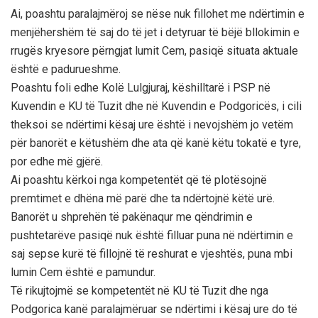
Ai, poashtu paralajmëroj se nëse nuk fillohet me ndërtimin e
menjëhershëm të saj do të jet i detyruar të bëjë bllokimin e
rrugës kryesore përngjat lumit Cem, pasiqë situata aktuale
është e padurueshme.
Poashtu foli edhe Kolë Lulgjuraj, këshilltarë i PSP në
Kuvendin e KU të Tuzit dhe në Kuvendin e Podgoricës, i cili
theksoi se ndërtimi kësaj ure është i nevojshëm jo vetëm
për banorët e këtushëm dhe ata që kanë këtu tokatë e tyre,
por edhe më gjërë.
Ai poashtu kërkoi nga kompetentët që të plotësojnë
premtimet e dhëna më parë dhe ta ndërtojnë këtë urë.
Banorët u shprehën të pakënaqur me qëndrimin e
pushtetarëve pasiqë nuk është filluar puna në ndërtimin e
saj sepse kurë të fillojnë të reshurat e vjeshtës, puna mbi
lumin Cem është e pamundur.
Të rikujtojmë se kompetentët në KU të Tuzit dhe nga
Podgorica kanë paralajmëruar se ndërtimi i kësaj ure do të