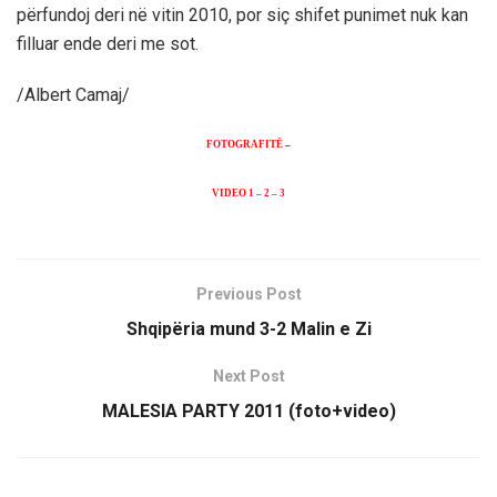
përfundoj deri në vitin 2010, por siç shifet punimet nuk kan
filluar ende deri me sot.
/Albert Camaj/
FOTOGRAFITË
–
VIDEO
1
–
2
–
3
Previous Post
Shqipëria mund 3-2 Malin e Zi
Next Post
MALESIA PARTY 2011 (foto+video)