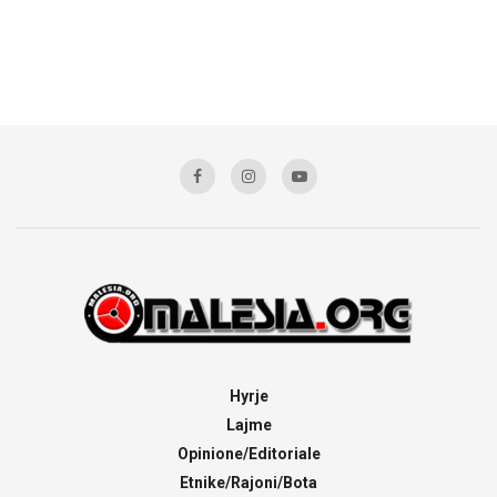
Hyrje
Lajme
Opinione/Editoriale
Etnike/Rajoni/Bota