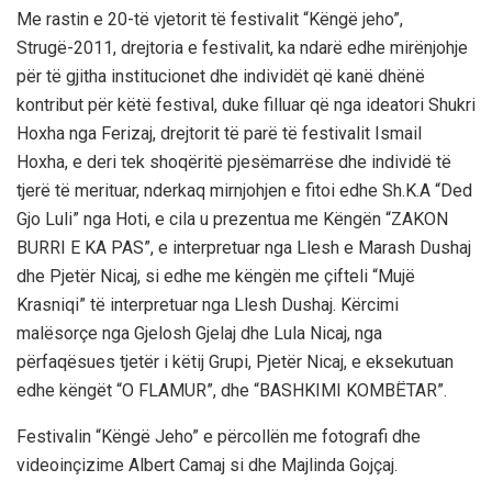
Me rastin e 20-të vjetorit të festivalit “Këngë jeho”,
Strugë-2011, drejtoria e festivalit, ka ndarë edhe mirënjohje
për të gjitha institucionet dhe individët që kanë dhënë
kontribut për këtë festival, duke filluar që nga ideatori Shukri
Hoxha nga Ferizaj, drejtorit të parë të festivalit Ismail
Hoxha, e deri tek shoqëritë pjesëmarrëse dhe individë të
tjerë të merituar, nderkaq mirnjohjen e fitoi edhe Sh.K.A “Ded
Gjo Luli” nga Hoti, e cila u prezentua me Këngën “ZAKON
BURRI E KA PAS”, e interpretuar nga Llesh e Marash Dushaj
dhe Pjetër Nicaj, si edhe me këngën me çifteli “Mujë
Krasniqi” të interpretuar nga Llesh Dushaj. Kërcimi
malësorçe nga Gjelosh Gjelaj dhe Lula Nicaj, nga
përfaqësues tjetër i këtij Grupi, Pjetër Nicaj, e eksekutuan
edhe këngët “O FLAMUR”, dhe “BASHKIMI KOMBËTAR”.
Festivalin “Këngë Jeho” e përcollën me fotografi dhe
videoinçizime Albert Camaj si dhe Majlinda Gojçaj.