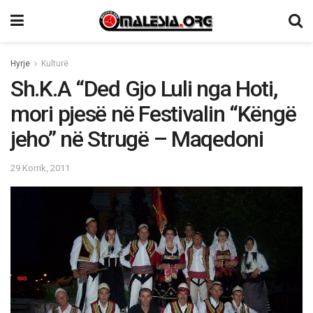
Hyrje
Kulturë
Sh.K.A “Ded Gjo Luli nga Hoti,
mori pjesë në Festivalin “Këngë
jeho” në Strugë – Maqedoni
29 Korrik, 2011