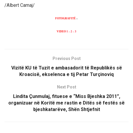
/Albert Camaj/
FOTOGRAFITË
–
VIDEO
1
–
2
–
3
Previous Post
Vizitë KU të Tuzit e ambasadorit të Republikës së
Kroacisë, ekselenca e tij Petar Turçinoviq
Next Post
Lindita Çunmulaj, fituese e “Miss Bjeshka 2011”,
organizuar në Koritë me rastin e Ditës së festës së
bjeshkatarëve, Shën Shtjefnit