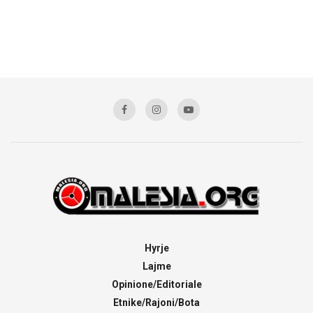
Hyrje
Lajme
Opinione/Editoriale
Etnike/Rajoni/Bota