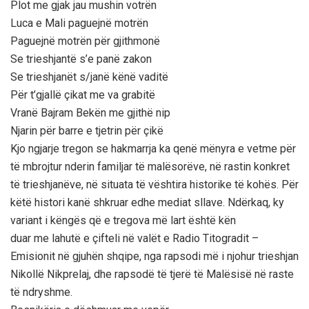
Plot me gjak jau mushin votrën
Luca e Mali paguejnë motrën
Paguejnë motrën për gjithmonë
Se trieshjantë s’e panë zakon
Se trieshjanët s/janë kënë vaditë
Për t’gjallë çikat me va grabitë
Vranë Bajram Bekën me gjithë nip
Njarin për barre e tjetrin për çikë
Kjo ngjarje tregon se hakmarrja ka qenë mënyra e vetme për
të mbrojtur nderin familjar të malësorëve, në rastin konkret
të trieshjanëve, në situata të vështira historike të kohës. Për
këtë histori kanë shkruar edhe mediat sllave. Ndërkaq, ky
variant i këngës që e tregova më lart është kën
duar me lahutë e çifteli në valët e Radio Titogradit –
Emisionit në gjuhën shqipe, nga rapsodi më i njohur trieshjan
Nikollë Nikprelaj, dhe rapsodë të tjerë të Malësisë në raste
të ndryshme.