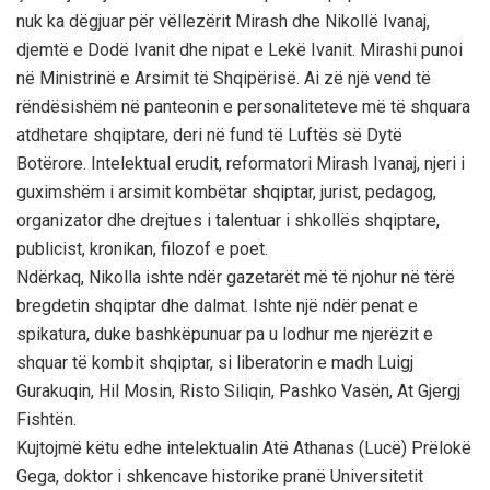
nuk ka dëgjuar për vëllezërit Mirash dhe Nikollë Ivanaj,
djemtë e Dodë Ivanit dhe nipat e Lekë Ivanit. Mirashi punoi
në Ministrinë e Arsimit të Shqipërisë. Ai zë një vend të
rëndësishëm në panteonin e personaliteteve më të shquara
atdhetare shqiptare, deri në fund të Luftës së Dytë
Botërore. Intelektual erudit, reformatori Mirash Ivanaj, njeri i
guximshëm i arsimit kombëtar shqiptar, jurist, pedagog,
organizator dhe drejtues i talentuar i shkollës shqiptare,
publicist, kronikan, filozof e poet.
Ndërkaq, Nikolla ishte ndër gazetarët më të njohur në tërë
bregdetin shqiptar dhe dalmat. Ishte një ndër penat e
spikatura, duke bashkëpunuar pa u lodhur me njerëzit e
shquar të kombit shqiptar, si liberatorin e madh Luigj
Gurakuqin, Hil Mosin, Risto Siliqin, Pashko Vasën, At Gjergj
Fishtën.
Kujtojmë këtu edhe intelektualin Atë Athanas (Lucë) Prëlokë
Gega, doktor i shkencave historike pranë Universitetit