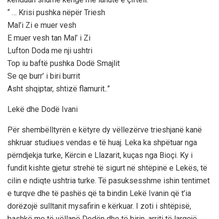
“ … Krisi pushka nëpër Triesh
Mal’i Zi e muer vesh
E muer vesh tan Mal’ i Zi
Lufton Doda me nji ushtri
Top iu baftë pushka Dodë Smajlit
Se qe burr’ i biri burrit
Asht shqiptar, shtizë flamurit..”
Lekë dhe Dodë Ivani
Për shembëlltyrën e këtyre dy vëllezërve trieshjanë kanë
shkruar studiues vendas e të huaj. Leka ka shpëtuar nga
përndjekja turke, Kërcin e Llazarit, kuças nga Bioçi. Ky i
fundit kishte gjetur strehë të sigurt në shtëpinë e Lekës, të
cilin e ndiqte ushtria turke. Të pasuksesshme ishin tentimet
e turqve dhe të pashës që ta bindin Lekë Ivanin që t’ia
dorëzojë sulltanit mysafirin e kërkuar. I zoti i shtëpisë,
bashkë me të vëllanë Dodën dhe të birin, arriti të largojë