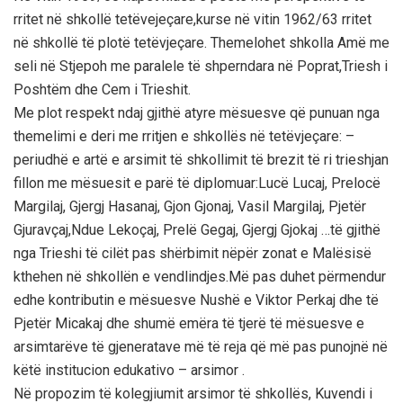
rritet në shkollë tetëvejeçare,kurse në vitin 1962/63 rritet
në shkollë të plotë tetëvjeçare. Themelohet shkolla Amë me
seli në Stjepoh me paralele të shperndara në Poprat,Triesh i
Poshtëm dhe Cem i Trieshit.
Me plot respekt ndaj gjithë atyre mësuesve që punuan nga
themelimi e deri me rritjen e shkollës në tetëvjeçare: –
periudhë e artë e arsimit të shkollimit të brezit të ri trieshjan
fillon me mësuesit e parë të diplomuar:Lucë Lucaj, Prelocë
Margilaj, Gjergj Hasanaj, Gjon Gjonaj, Vasil Margilaj, Pjetër
Gjuravçaj,Ndue Lekoçaj, Prelë Gegaj, Gjergj Gjokaj …të gjithë
nga Trieshi të cilët pas shërbimit nëpër zonat e Malësisë
kthehen në shkollën e vendlindjes.Më pas duhet përmendur
edhe kontributin e mësuesve Nushë e Viktor Perkaj dhe të
Pjetër Micakaj dhe shumë emëra të tjerë të mësuesve e
arsimtarëve të gjeneratave më të reja që më pas punojnë në
këtë institucion edukativo – arsimor .
Në propozim të kolegjiumit arsimor të shkollës, Kuvendi i