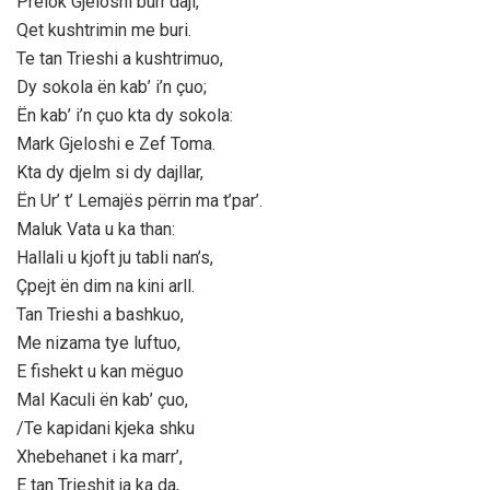
Prelok Gjeloshi burr’daji,
Qet kushtrimin me buri.
Te tan Trieshi a kushtrimuo,
Dy sokola ën kab’ i’n çuo;
Ën kab’ i’n çuo kta dy sokola:
Mark Gjeloshi e Zef Toma.
Kta dy djelm si dy dajllar,
Ën Ur’ t’ Lemajës përrin ma t’par’.
Maluk Vata u ka than:
Hallali u kjoft ju tabli nan’s,
Çpejt ën dim na kini arll.
Tan Trieshi a bashkuo,
Me nizama tye luftuo,
E fishekt u kan mëguo
Mal Kaculi ën kab’ çuo,
/Te kapidani kjeka shku
Xhebehanet i ka marr’,
E tan Trieshit ja ka da,