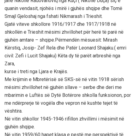
janë Nikollë Radovanoviq nga Kuçi ( Nikollë Duça) siç e
quanin vendasit, njohës i mirë i gjuhës shqipe dhe Tomë
Smajl Gjeloshaj nga fshati Nikmarash i Trieshit.
Gjatë viteve shkollore 1916/1917 dhe 1917/1918 në
shkollën e Trieshit mësimi zhvillohet për herë të parë në
gjuhën amtare – shqipe.Përmendën mësuesit: Mirash
Kërstiq, Josip- Zef Rela dhe Patër Leonard Shajaku.( emri
civil: Zefi i Lucit Shajaku) Këta dy të parët arbreshë nga
Zara,
kurse i treti nga Ljara e Krajës.
Me krijimin e Mbretërisë së SKS-së në vitin 1918 sërish
mësimi zhvillohet në gjuhën sllave – serbe dhe deri me
mbarimin e Luftës së Dytë Botërore shkolla funksionon, por
me ndërprerje të vogëla dhe vepron në kushte tejet të
vështira.
Në vitin shkollor 1945-1946 rifillon zhvillimi i mësimit në
gjuhën shqipe.
Në vitin 1959/60 hapet klasa e pestë me perspektivë të