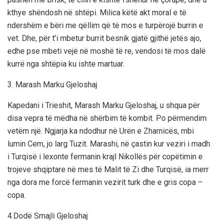
kthye shëndosh në shtëpi. Milica këtë akt moral e të
ndershëm e bëri me qëllim që të mos e turpërojë burrin e
vet. Dhe, për t’i mbetur burrit besnik gjatë gjithë jetës ajo,
edhe pse mbeti vejë në moshë të re, vendosi të mos dalë
kurrë nga shtëpia ku ishte martuar.
3. Marash Marku Gjeloshaj
Kapedani i Trieshit, Marash Marku Gjeloshaj, u shqua për
disa vepra të mëdha në shërbim të kombit. Po përmendim
vetëm një. Ngjarja ka ndodhur në Urën e Zharnicës, mbi
lumin Cem, jo larg Tuzit. Marashi, në çastin kur veziri i madh
i Turqisë i lexonte fermanin krajl Nikollës për copëtimin e
trojeve shqiptare në mes të Malit të Zi dhe Turqisë, ia merr
nga dora me forcë fermanin vezirit turk dhe e gris copa –
copa.
4.Dodë Smajli Gjeloshaj