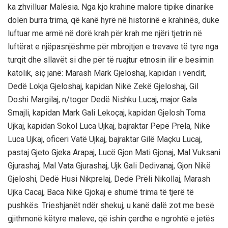
ka zhvilluar Malësia. Nga kjo krahinë malore tipike dinarike
dolën burra trima, që kanë hyrë në historinë e krahinës, duke
luftuar me armë në dorë krah për krah me njëri tjetrin në
luftërat e njëpasnjëshme për mbrojtjen e trevave të tyre nga
turqit dhe sllavët si dhe për të ruajtur etnosin ilir e besimin
katolik, siç janë: Marash Mark Gjeloshaj, kapidan i vendit,
Dedë Lokja Gjeloshaj, kapidan Nikë Zekë Gjeloshaj, Gil
Doshi Margilaj, n/toger Dedë Nishku Lucaj, major Gala
Smajli, kapidan Mark Gali Lekoçaj, kapidan Gjelosh Toma
Ujkaj, kapidan Sokol Luca Ujkaj, bajraktar Pepë Prela, Nikë
Luca Ujkaj, oficeri Vatë Ujkaj, bajraktar Gilë Maçku Lucaj,
pastaj Gjeto Gjeka Arapaj, Lucë Gjon Mati Gjonaj, Mal Vuksani
Gjurashaj, Mal Vata Gjurashaj, Ujk Gali Dedivanaj, Gjon Nikë
Gjeloshi, Dedë Husi Nikprelaj, Dedë Prëli Nikollaj, Marash
Ujka Cacaj, Baca Nikë Gjokaj e shumë trima të tjerë të
pushkës. Trieshjanët ndër shekuj, u kanë dalë zot me besë
gjithmonë këtyre maleve, që ishin çerdhe e ngrohtë e jetës