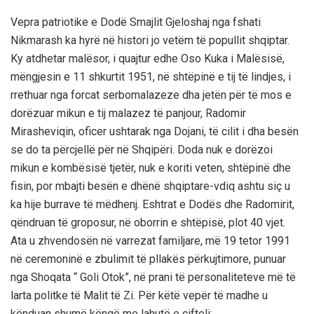
Vepra patriotike e Dodë Smajlit Gjeloshaj nga fshati
Nikmarash ka hyrë në histori jo vetëm të popullit shqiptar.
Ky atdhetar malësor, i quajtur edhe Oso Kuka i Malësisë,
mëngjesin e 11 shkurtit 1951, në shtëpinë e tij të lindjes, i
rrethuar nga forcat serbomalazeze dha jetën për të mos e
dorëzuar mikun e tij malazez të panjour, Radomir
Mirasheviqin, oficer ushtarak nga Dojani, të cilit i dha besën
se do ta përcjellë për në Shqipëri. Doda nuk e dorëzoi
mikun e kombësisë tjetër, nuk e koriti veten, shtëpinë dhe
fisin, por mbajti besën e dhënë shqiptare-vdiq ashtu siç u
ka hije burrave të mëdhenj. Eshtrat e Dodës dhe Radomirit,
qëndruan të groposur, në oborrin e shtëpisë, plot 40 vjet.
Ata u zhvendosën në varrezat familjare, më 19 tetor 1991
në ceremoninë e zbulimit të pllakës përkujtimore, punuar
nga Shoqata “ Goli Otok”, në prani të personaliteteve më të
larta politke të Malit të Zi. Për këtë vepër të madhe u
kënduan shumë këngë me lahutë e çifteli: