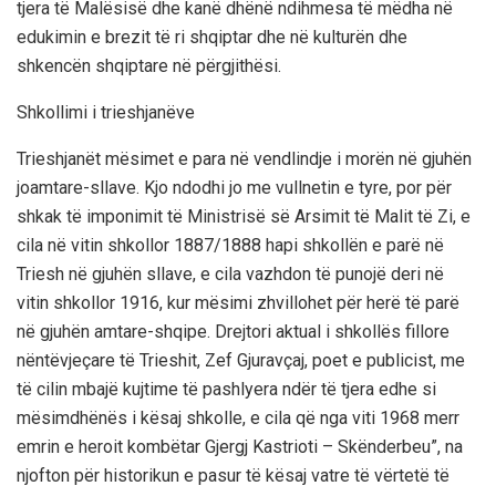
tjera të Malësisë dhe kanë dhënë ndihmesa të mëdha në
edukimin e brezit të ri shqiptar dhe në kulturën dhe
shkencën shqiptare në përgjithësi.
Shkollimi i trieshjanëve
Trieshjanët mësimet e para në vendlindje i morën në gjuhën
joamtare-sllave. Kjo ndodhi jo me vullnetin e tyre, por për
shkak të imponimit të Ministrisë së Arsimit të Malit të Zi, e
cila në vitin shkollor 1887/1888 hapi shkollën e parë në
Triesh në gjuhën sllave, e cila vazhdon të punojë deri në
vitin shkollor 1916, kur mësimi zhvillohet për herë të parë
në gjuhën amtare-shqipe. Drejtori aktual i shkollës fillore
nëntëvjeçare të Trieshit, Zef Gjuravçaj, poet e publicist, me
të cilin mbajë kujtime të pashlyera ndër të tjera edhe si
mësimdhënës i kësaj shkolle, e cila që nga viti 1968 merr
emrin e heroit kombëtar Gjergj Kastrioti – Skënderbeu”, na
njofton për historikun e pasur të kësaj vatre të vërtetë të