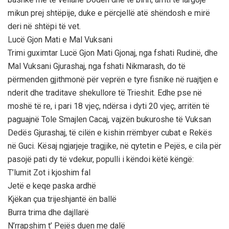
mikun prej shtëpije, duke e përcjellë atë shëndosh e mirë
deri në shtëpi të vet.
Lucë Gjon Mati e Mal Vuksani
Trimi guximtar Lucë Gjon Mati Gjonaj, nga fshati Rudinë, dhe
Mal Vuksani Gjurashaj, nga fshati Nikmarash, do të
përmenden gjithmonë për veprën e tyre fisnike në ruajtjen e
nderit dhe traditave shekullore të Trieshit. Edhe pse në
moshë të re, i pari 18 vjeç, ndërsa i dyti 20 vjeç, arritën të
paguajnë Tole Smajlen Cacaj, vajzën bukuroshe të Vuksan
Dedës Gjurashaj, të cilën e kishin rrëmbyer cubat e Rekës
në Guci. Kësaj ngjarjeje tragjike, në qytetin e Pejës, e cila për
pasojë pati dy të vdekur, populli i këndoi këtë këngë:
T’lumit Zot i kjoshim fal
Jetë e keqe paska ardhë
Kjëkan çua trijeshjantë ën ballë
Burra trima dhe dajllarë
N’rrapshim t’ Pejës duen me dalë