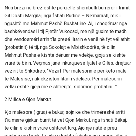
Nga brezi në brez është përcjellë shembulli burrëror i trimit
Gil Doshi Margilaj, nga fshati Rudinë – Nikmarash, mik i
ngushtë me Mahmut Pashë Bushatlinë. Ai, i shoqëruar nga
bashkëvendasi i tij Pjetër Vukocaci, me një guxim të madh
dhe vendosmëri arrin t’ia presë litarin e venë në fyt vëllathit
(probatinit) të tij, nga Sokolajt e Mbishkodrës, të cilin
Mahmut Pasha e kishte dënuar me vdekje, gjoja se kishte
vrarë të birin. Veçmas janë inkurajuese fjalët e Gilës, drejtuar
vezirit të Shkodrës: “Vezir! Për malësorin e për këto male
të Malësisë, nuk ekziston litari i vdekjes. Për malësorin
vëllai është gjëja më ë shtrenjtë, sidomos probatini…”
2.Milica e Gjon Markut
Kjo malësore ( grua) e bukur, sojnike dhe trimëreshë arriti
t’ia marrë gjakun burrit të vet Gjon Markut, nga fshati Bëkaj,
të cilin e kishin vrarë ushtarët turq. Ajo një natë e preu
pashën me brisk, të cilin e kishte fshehur në çorapë, dhe u