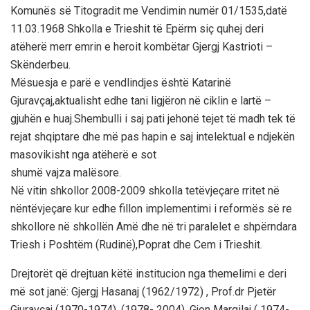
Komunës së Titogradit me Vendimin numër 01/1535,datë
11.03.1968 Shkolla e Trieshit të Epërm siç quhej deri
atëherë merr emrin e heroit kombëtar Gjergj Kastrioti –
Skënderbeu.
Mësuesja e parë e vendlindjes është Katarinë
Gjuravçaj,aktualisht edhe tani ligjëron në ciklin e lartë –
gjuhën e huaj.Shembulli i saj pati jehonë tejet të madh tek të
rejat shqiptare dhe më pas hapin e saj intelektual e ndjekën
masovikisht nga atëherë e sot
shumë vajza malësore.
Në vitin shkollor 2008-2009 shkolla tetëvjeçare rritet në
nëntëvjeçare kur edhe fillon implementimi i reformës së re
shkollore në shkollën Amë dhe në tri paralelet e shpërndara
Triesh i Poshtëm (Rudinë),Poprat dhe Cem i Trieshit.
Drejtorët që drejtuan këtë institucion nga themelimi e deri
më sot janë: Gjergj Hasanaj (1962/1972) , Prof.dr Pjetër
Gjuravçaj (1970-1974), (1978- 2004) ,Gjon Margilaj ( 1974-