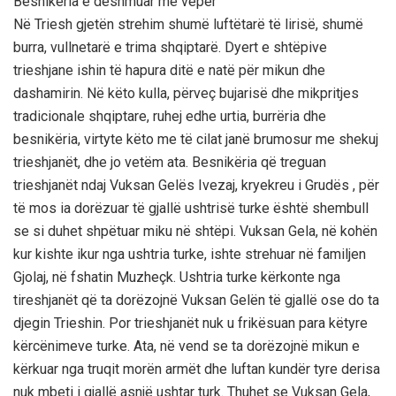
Besnikëria e dëshmuar me vepër
Në Triesh gjetën strehim shumë luftëtarë të lirisë, shumë
burra, vullnetarë e trima shqiptarë. Dyert e shtëpive
trieshjane ishin të hapura ditë e natë për mikun dhe
dashamirin. Në këto kulla, përveç bujarisë dhe mikpritjes
tradicionale shqiptare, ruhej edhe urtia, burrëria dhe
besnikëria, virtyte këto me të cilat janë brumosur me shekuj
trieshjanët, dhe jo vetëm ata. Besnikëria që treguan
trieshjanët ndaj Vuksan Gelës Ivezaj, kryekreu i Grudës , për
të mos ia dorëzuar të gjallë ushtrisë turke është shembull
se si duhet shpëtuar miku në shtëpi. Vuksan Gela, në kohën
kur kishte ikur nga ushtria turke, ishte strehuar në familjen
Gjolaj, në fshatin Muzheçk. Ushtria turke kërkonte nga
tireshjanët që ta dorëzojnë Vuksan Gelën të gjallë ose do ta
djegin Trieshin. Por trieshjanët nuk u frikësuan para këtyre
kërcënimeve turke. Ata, në vend se ta dorëzojnë mikun e
kërkuar nga truqit morën armët dhe luftan kundër tyre derisa
nuk mbeti i gjallë asnjë ushtar turk. Thuhet se Vuksan Gela,