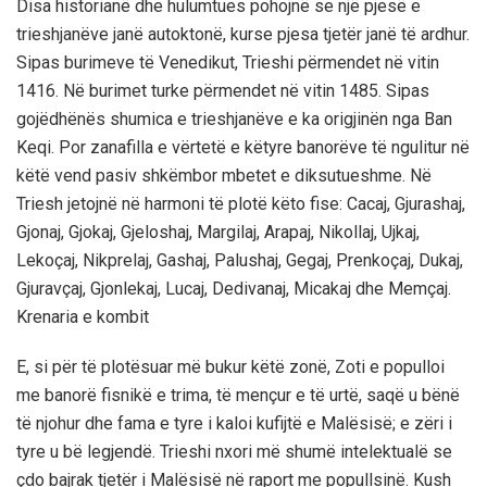
Disa historianë dhe hulumtues pohojnë se një pjesë e
trieshjanëve janë autoktonë, kurse pjesa tjetër janë të ardhur.
Sipas burimeve të Venedikut, Trieshi përmendet në vitin
1416. Në burimet turke përmendet në vitin 1485. Sipas
gojëdhënës shumica e trieshjanëve e ka origjinën nga Ban
Keqi. Por zanafilla e vërtetë e këtyre banorëve të ngulitur në
këtë vend pasiv shkëmbor mbetet e diksutueshme. Në
Triesh jetojnë në harmoni të plotë këto fise: Cacaj, Gjurashaj,
Gjonaj, Gjokaj, Gjeloshaj, Margilaj, Arapaj, Nikollaj, Ujkaj,
Lekoçaj, Nikprelaj, Gashaj, Palushaj, Gegaj, Prenkoçaj, Dukaj,
Gjuravçaj, Gjonlekaj, Lucaj, Dedivanaj, Micakaj dhe Memçaj.
Krenaria e kombit
E, si për të plotësuar më bukur këtë zonë, Zoti e populloi
me banorë fisnikë e trima, të mençur e të urtë, saqë u bënë
të njohur dhe fama e tyre i kaloi kufijtë e Malësisë; e zëri i
tyre u bë legjendë. Trieshi nxori më shumë intelektualë se
çdo bajrak tjetër i Malësisë në raport me popullsinë. Kush