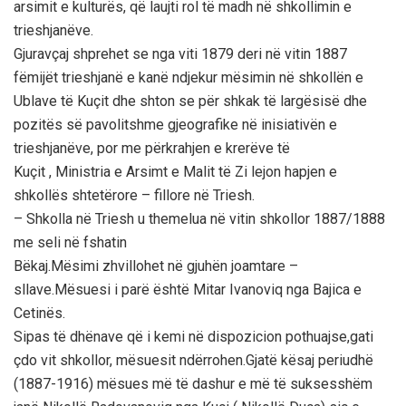
arsimit e kulturës, që laujti rol të madh në shkollimin e
trieshjanëve.
Gjuravçaj shprehet se nga viti 1879 deri në vitin 1887
fëmijët trieshjanë e kanë ndjekur mësimin në shkollën e
Ublave të Kuçit dhe shton se për shkak të largësisë dhe
pozitës së pavolitshme gjeografike në inisiativën e
trieshjanëve, por me përkrahjen e krerëve të
Kuçit , Ministria e Arsimt e Malit të Zi lejon hapjen e
shkollës shtetërore – fillore në Triesh.
– Shkolla në Triesh u themelua në vitin shkollor 1887/1888
me seli në fshatin
Bëkaj.Mësimi zhvillohet në gjuhën joamtare –
sllave.Mësuesi i parë është Mitar Ivanoviq nga Bajica e
Cetinës.
Sipas të dhënave që i kemi në dispozicion pothuajse,gati
çdo vit shkollor, mësuesit ndërrohen.Gjatë kësaj periudhë
(1887-1916) mësues më të dashur e më të suksesshëm