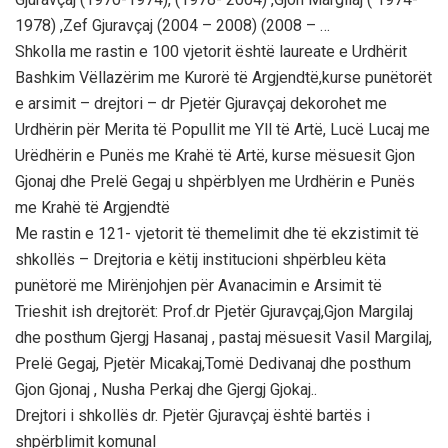
1978) ,Zef Gjuravçaj (2004 – 2008) (2008 – …
Shkolla me rastin e 100 vjetorit është laureate e Urdhërit
Bashkim Vëllazërim me Kurorë të Argjendtë,kurse punëtorët
e arsimit – drejtori – dr Pjetër Gjuravçaj dekorohet me
Urdhërin për Merita të Popullit me Yll të Artë, Lucë Lucaj me
Urëdhërin e Punës me Krahë të Artë, kurse mësuesit Gjon
Gjonaj dhe Prelë Gegaj u shpërblyen me Urdhërin e Punës
me Krahë të Argjendtë
Me rastin e 121- vjetorit të themelimit dhe të ekzistimit të
shkollës – Drejtoria e këtij institucioni shpërbleu këta
punëtorë me Mirënjohjen për Avanacimin e Arsimit të
Trieshit ish drejtorët: Prof.dr Pjetër Gjuravçaj,Gjon Margilaj
dhe posthum Gjergj Hasanaj , pastaj mësuesit Vasil Margilaj,
Prelë Gegaj, Pjetër Micakaj,Tomë Dedivanaj dhe posthum
Gjon Gjonaj , Nusha Perkaj dhe Gjergj Gjokaj..
Drejtori i shkollës dr. Pjetër Gjuravçaj është bartës i
shpërblimit komunal