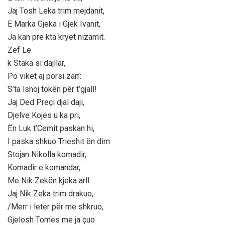
Jaj Tosh Leka trim mejdanit,
E Marka Gjeka i Gjek Ivanit,
Ja kan pre kta kryet nizamit.
Zef Le
k Staka si dajllar,
Po viket aj porsi zan’:
S’ta lshoj tokën për t’gjall!
Jaj Ded Preçi djal daji,
Djelve Kojës u ka pri,
Ën Luk t’Cemit paskan hi,
I paska shkuo Trieshit ën dim
Stojan Nikolla komadir,
Komadir e komandar,
Me Nik Zekën kjeka arll
Jaj Nik Zeka trim drakuo,
/Merr i letër për me shkruo,
Gjelosh Tomës me ja çuo