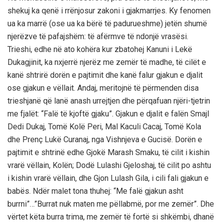
shekuj ka qenë i rrënjosur zakoni i gjakmarrjes. Ky fenomen
ua ka marrë (ose ua ka bërë të padurueshme) jetën shumë
njerëzve të pafajshëm: të afërmve të ndonjë vrasësi.
Trieshi, edhe në ato kohëra kur zbatohej Kanuni i Lekë
Dukagjinit, ka nxjerrë njerëz me zemër të madhe, të cilët e
kanë shtrirë dorën e pajtimit dhe kanë falur gjakun e djalit
ose gjakun e vëllait. Andaj, meritojnë të përmenden disa
trieshjanë që lanë anash urrejtjen dhe përqafuan njëri-tjetrin
me fjalët: “Falë të kjoftë gjaku”. Gjakun e djalit e falën Smajl
Dedi Dukaj, Tomë Kolë Peri, Mal Kaculi Cacaj, Tomë Kola
dhe Prenç Lukë Curanaj, nga Vishnjeva e Gucisë. Dorën e
pajtimit e shtrinë edhe Gjokë Marash Smaku, të cilit i kishin
vrarë vëllain, Kolën; Dodë Lulashi Gjeloshaj, të cilit po ashtu
i kishin vrarë vëllain, dhe Gjon Lulash Gila, i cili fali gjakun e
babës. Ndër malet tona thuhej: “Me falë gjakun asht
burrni”…”Burrat nuk maten me pëllabmë, por me zemër”. Dhe
vërtet këta burra trima, me zemër të fortë si shkëmbi, dhanë