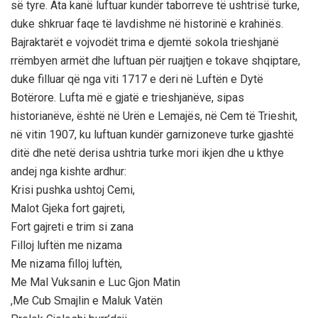
së tyre. Ata kanë luftuar kundër taborreve të ushtrisë turke,
duke shkruar faqe të lavdishme në historinë e krahinës.
Bajraktarët e vojvodët trima e djemtë sokola trieshjanë
rrëmbyen armët dhe luftuan për ruajtjen e tokave shqiptare,
duke filluar që nga viti 1717 e deri në Luftën e Dytë
Botërore. Lufta më e gjatë e trieshjanëve, sipas
historianëve, është në Urën e Lemajës, në Cem të Trieshit,
në vitin 1907, ku luftuan kundër garnizoneve turke gjashtë
ditë dhe netë derisa ushtria turke mori ikjen dhe u kthye
andej nga kishte ardhur:
Krisi pushka ushtoj Cemi,
Malot Gjeka fort gajreti,
Fort gajreti e trim si zana
Filloj luftën me nizama
Me nizama filloj luftën,
Me Mal Vuksanin e Luc Gjon Matin
,Me Cub Smajlin e Maluk Vatën