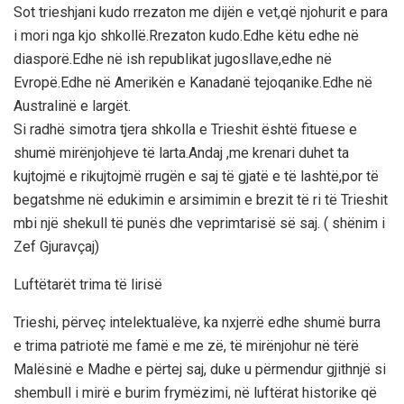
Sot trieshjani kudo rrezaton me dijën e vet,që njohurit e para
i mori nga kjo shkollë.Rrezaton kudo.Edhe këtu edhe në
diasporë.Edhe në ish republikat jugosllave,edhe në
Evropë.Edhe në Amerikën e Kanadanë tejoqanike.Edhe në
Australinë e largët.
Si radhë simotra tjera shkolla e Trieshit është fituese e
shumë mirënjohjeve të larta.Andaj ,me krenari duhet ta
kujtojmë e rikujtojmë rrugën e saj të gjatë e të lashtë,por të
begatshme në edukimin e arsimimin e brezit të ri të Trieshit
mbi një shekull të punës dhe veprimtarisë së saj. ( shënim i
Zef Gjuravçaj)
Luftëtarët trima të lirisë
Trieshi, përveç intelektualëve, ka nxjerrë edhe shumë burra
e trima patriotë me famë e me zë, të mirënjohur në tërë
Malësinë e Madhe e përtej saj, duke u përmendur gjithnjë si
shembull i mirë e burim frymëzimi, në luftërat historike që