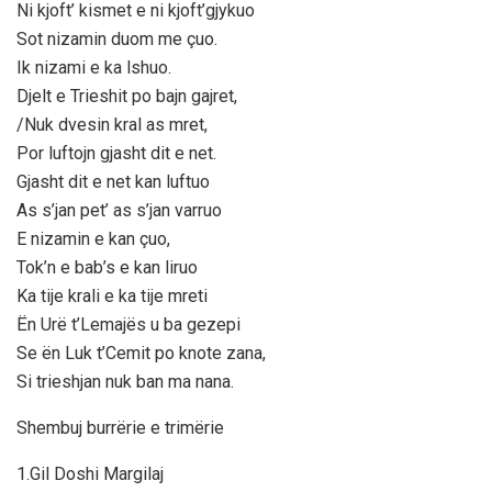
Ni kjoft’ kismet e ni kjoft’gjykuo
Sot nizamin duom me çuo.
Ik nizami e ka lshuo.
Djelt e Trieshit po bajn gajret,
/Nuk dvesin kral as mret,
Por luftojn gjasht dit e net.
Gjasht dit e net kan luftuo
As s’jan pet’ as s’jan varruo
E nizamin e kan çuo,
Tok’n e bab’s e kan liruo
Ka tije krali e ka tije mreti
Ën Urë t’Lemajës u ba gezepi
Se ën Luk t’Cemit po knote zana,
Si trieshjan nuk ban ma nana.
Shembuj burrërie e trimërie
1.Gil Doshi Margilaj