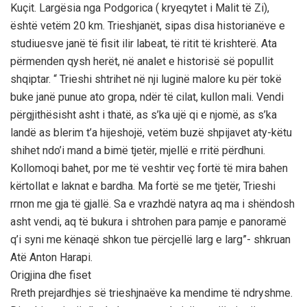
Kuçit. Largësia nga Podgorica ( kryeqytet i Malit të Zi),
është vetëm 20 km. Trieshjanët, sipas disa historianëve e
studiuesve janë të fisit ilir labeat, të ritit të krishterë. Ata
përmenden qysh herët, në analet e historisë së popullit
shqiptar. “ Trieshi shtrihet në nji luginë malore ku për tokë
buke janë punue ato gropa, ndër të cilat, kullon mali. Vendi
përgjithësisht asht i thatë, as s’ka ujë qi e njomë, as s’ka
landë as blerim t’a hijeshojë, vetëm buzë shpijavet aty-këtu
shihet ndo’i mand a bimë tjetër, mjellë e rritë përdhuni.
Kollomoqi bahet, por me të veshtir veç fortë të mira bahen
kërtollat e laknat e bardha. Ma fortë se me tjetër, Trieshi
rrnon me gja të gjallë. Sa e vrazhdë natyra aq ma i shëndosh
asht vendi, aq të bukura i shtrohen para pamje e panoramë
q’i syni me kënaqë shkon tue përcjellë larg e larg”- shkruan
Atë Anton Harapi.
Origjina dhe fiset
Rreth prejardhjes së trieshjnaëve ka mendime të ndryshme.