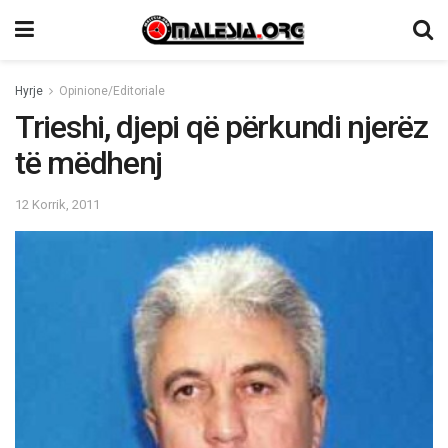
Hyrje
Opinione/Editoriale
Trieshi, djepi që përkundi njerëz
të mëdhenj
12 Korrik, 2011