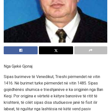
Nga Gjekë Gjonaj
Sipas burimeve të Venedikut, Trieshi përmendet në vitin
1416. Në burimet turke përmendet në vitin 1485. Sipas
gojëdhënës shumica e trieshjanëve e ka origjinën nga Ban
Keqi. Por origjina e vërtetë e këtyre banorëve të ritit të
krishterë, të cilët sipas disa studiuesve janë të fisit ilir
labeat, të ngulitur nga lashtësia në këtë vend pasiv