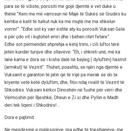
para se të vdiste, porositi me gojë djemtë e vet duke u
thënë:”Keni me më varrosun në Majë të Sukës së Grudës ku
këmba e kalit të turkut nuk ka me mujtë me ma shkelun
vorrin!”. “Edhe sot ky varr është aty ku porositi Vuksan Gela
e për çdo vit i kujtohet emri dhe i bëhen ritet fetare”.
Edhe sot përmendet shprehja e këtij trimi, i cili luftoi tërë
jetën kundër turqve dhe sllavëve: “Eh, i shkreti unë, më ka
lanë kama e dora se i kisha dalë në bejleg ( dyluftim) hasmit
(armikut) të Vezirit”. Thuhet, poashtu, se njëri nga djemtë e
Vuksanit e garanton të jatin që të rrijë pa merak se do ta
kryente vetë këtë dyluftim, dhe, fitoi ndaj rivalit të Vezirit të
Shkodrës. Vuksani kërkoi Dinoshën në fushë për vërri dhe
Vërmoshin për Bjeshkë, Dheun e Zi si dhe Pyllin e Madh
deri tek liqeni i Shkodrës!…
Dora e pajtimit
Në mendësinë e malësorëve, pra edhe të trieshjanëve, me