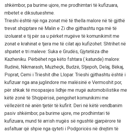
shkëmbor, pa burime ujore, me prodhimtari të kufizuara,
mbetet e diksutueshme.
Trieshi është një nga zonat më të thella malore në të gjithë
trevat shqiptare në Malin e Zi dhe gjithashtu nga më të
izoluarat e tij për sa u përket rrugëve të komunikimit me
zonat e krahinat e tjera me të cilat ajo kufizohet. Shtrihet në
shpatet e tri maleve: Suka e Grudës, Gjytetëza dhe
Kazheniku. Përbëhet nga këto fshtara ( katunde) malore:
Rudinë, Nikmarash, Muzheçk, Budzë, Stjepoh, Delaj, Bëkaj,
Poprat, Cemi i Trieshit dhe Llopar. Trieshi gjithashtu është i
kufizuar nga ana juglindore me malësinë e Vermoshit por,
për shkak të mospasjes lidhje me rrugë automobilistike me
këtë zonë të Shqipërisë, pengohet komunikimi me
vëllezërit në anën tjetër të kufirit. Deri në këtë vendbanim
pasiv shkëmbor, pa burime ujore, me prodhimtari të
kufizuara, mund të arrish rrugës së ngushtë gjarpërore të
asfaltuar që shpie nga qyteti i Podgoricës në drejtim të