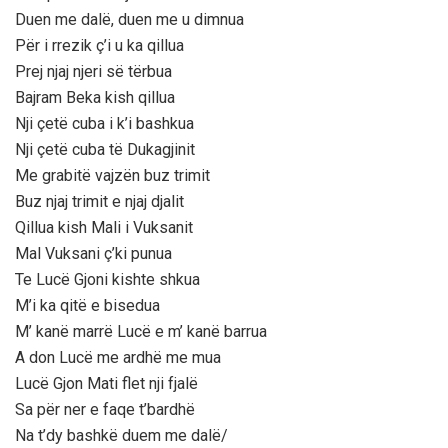
Duen me dalë, duen me u dimnua
Për i rrezik ç’i u ka qillua
Prej njaj njeri së tërbua
Bajram Beka kish qillua
Nji çetë cuba i k’i bashkua
Nji çetë cuba të Dukagjinit
Me grabitë vajzën buz trimit
Buz njaj trimit e njaj djalit
Qillua kish Mali i Vuksanit
Mal Vuksani ç’ki punua
Te Lucë Gjoni kishte shkua
M’i ka qitë e bisedua
M’ kanë marrë Lucë e m’ kanë barrua
A don Lucë me ardhë me mua
Lucë Gjon Mati flet nji fjalë
Sa për ner e faqe t’bardhë
Na t’dy bashkë duem me dalë/