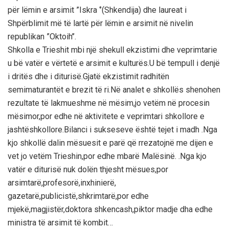
për lëmin e arsimit ”Iskra ‘’(Shkendija) dhe laureat i
Shpërblimit më të lartë për lëmin e arsimit në nivelin
republikan ”Oktoih’’.
Shkolla e Trieshit mbi një shekull ekzistimi dhe veprimtarie
u bë vatër e vërtetë e arsimit e kulturës.U bë tempull i denjë
i dritës dhe i diturisë.Gjatë ekzistimit radhitën
semimaturantët e brezit të ri.Në analet e shkollës shenohen
rezultate të lakmueshme në mësim,jo vetëm në procesin
mësimor,por edhe në aktivitete e veprimtari shkollore e
jashtëshkollore.Bilanci i sukseseve është tejet i madh .Nga
kjo shkollë dalin mësuesit e parë që rrezatojnë me dijen e
vet jo vetëm Trieshin,por edhe mbarë Malësinë. .Nga kjo
vatër e diturisë nuk dolën thjesht mësues,por
arsimtarë,profesorë,inxhinierë,
gazetarë,publicistë,shkrimtarë,por edhe
mjekë,magjistër,doktora shkencash,piktor madje dha edhe
ministra të arsimit të kombit…