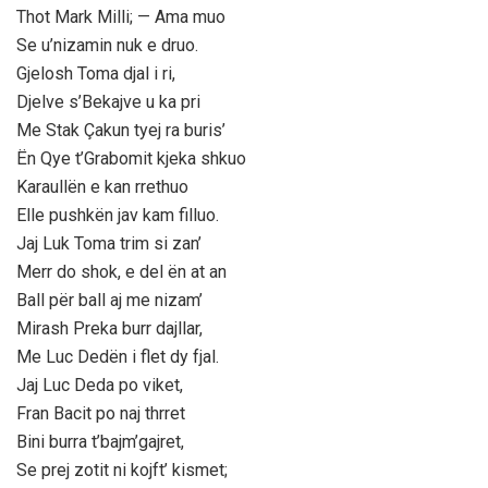
Thot Mark Milli; — Ama muo
Se u’nizamin nuk e druo.
Gjelosh Toma djal i ri,
Djelve s’Bekajve u ka pri
Me Stak Çakun tyej ra buris’
Ën Qye t’Grabomit kjeka shkuo
Karaullën e kan rrethuo
Elle pushkën jav kam filluo.
Jaj Luk Toma trim si zan’
Merr do shok, e del ën at an
Ball për ball aj me nizam’
Mirash Preka burr dajllar,
Me Luc Dedën i flet dy fjal.
Jaj Luc Deda po viket,
Fran Bacit po naj thrret
Bini burra t’bajm’gajret,
Se prej zotit ni kojft’ kismet;