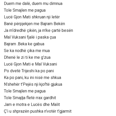
Duem me dalë, duem mu dimnua
Tole Smajlen me pagua
Lucë Gjon Mati shkruan nji letër
Banë përpjekjen me Bajram Bekën
Ja m‘dredhë çikën, ja m’ke çartë besën
Mal Vuksani fjalë i paska çua
Bajram .Beka ke gabua
Se ka nodhë çika me mua
Dhenë le zi ti ke me g’zua
Lucë Gjon Mati e Mal Vuksani
Po dvetë Trijeshi ka po pani
Ka po pani, ku ini nisë me shkua
N’shehër t’Pejës nji kjoftë gjukua
Tole Smajlen me pagua
Tole Smajlja fletë rrax gardhit
Jam e motra e Lucës dhe Malit
Ç‘i u shprazën pushka n’votër t’gjarmit