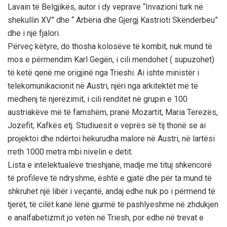
Lavain të Belgjikës, autor i dy veprave “Invazioni turk në
shekullin XV” dhe “ Arbëria dhe Gjergj Kastrioti Skënderbeu”
dhe i një fjalori.
Përveç këtyre, do thosha kolosëve të kombit, nuk mund të
mos e përmendim Karl Gegën, i cili mendohet ( supuzohet)
të ketë qenë me origjinë nga Trieshi. Ai ishte ministër i
telekomunikacionit në Austri, njëri nga arkitektët më të
mëdhenj të njerëzimit, i cili renditet në grupin e 100
austriakëve më të famshëm, pranë Mozartit, Maria Terezës,
Jozefit, Kafkës etj. Studiuesit e veprës së tij thonë se ai
projektoi dhe ndërtoi hekurudha malore në Austri, në lartësi
rreth 1000 metra mbi nivelin e detit.
Lista e intelektualëve trieshjanë, madje me tituj shkencorë
të profileve të ndryshme, është e gjatë dhe për ta mund të
shkruhet një libër i veçantë, andaj edhe nuk po i përmend të
tjerët, të cilët kanë lënë gjurmë të pashlyeshme në zhdukjen
e analfabetizmit jo vetën në Triesh, por edhe në trevat e