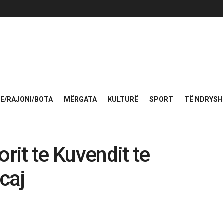
KE/RAJONI/BOTA
MËRGATA
KULTURË
SPORT
TË NDRYS
orit te Kuvendit te
caj