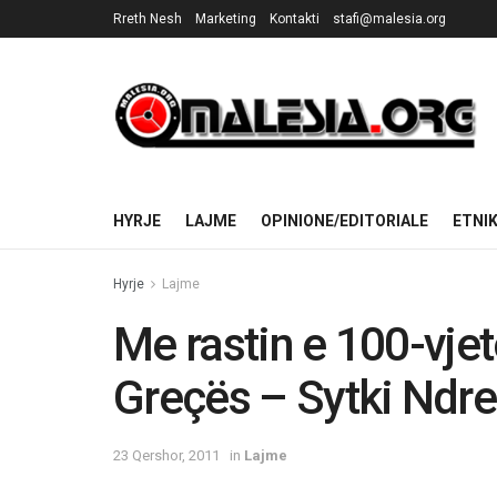
Rreth Nesh
Marketing
Kontakti
stafi@malesia.org
HYRJE
LAJME
OPINIONE/EDITORIALE
ETNI
Hyrje
Lajme
Me rastin e 100-vjet
Greçës – Sytki Ndre
23 Qershor, 2011
in
Lajme