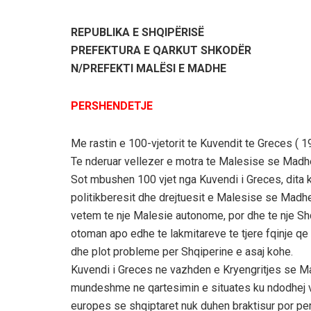
REPUBLIKA E SHQIPËRISË
PREFEKTURA E QARKUT SHKODËR
N/PREFEKTI MALËSI E MADHE
PERSHENDETJE
Me rastin e 100-vjetorit te Kuvendit te Greces ( 
Te nderuar vellezer e motra te Malesise se Madhe
Sot mbushen 100 vjet nga Kuvendi i Greces, dita kur
politikberesit dhe drejtuesit e Malesise se Madhe
vetem te nje Malesie autonome, por dhe te nje Sh
otoman apo edhe te lakmitareve te tjere fqinje qe 
dhe plot probleme per Shqiperine e asaj kohe.
Kuvendi i Greces ne vazhden e Kryengritjes se Ma
mundeshme ne qartesimin e situates ku ndodhej v
europes se shqiptaret nuk duhen braktisur por per