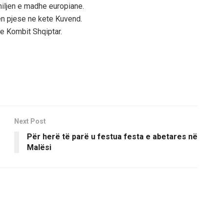
iljen e madhe europiane.
en pjese ne kete Kuvend.
e Kombit Shqiptar.
Next Post
Për herë të parë u festua festa e abetares në
Malësi