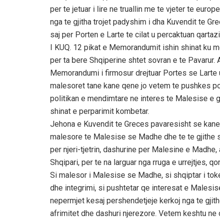
per te jetuar i lire ne truallin me te vjeter te e
nga te gjitha trojet padyshim i dha Kuvendit te G
saj per Porten e Larte te cilat u percaktuan qar
I KUQ. 12 pikat e Memorandumit ishin shinat ku 
per ta bere Shqiperine shtet sovran e te Pavarur. 
Memorandumi i firmosur drejtuar Portes se Larte
malesoret tane kane qene jo vetem te pushkes por
politikan e mendimtare ne interes te Malesise e 
shinat e perparimit kombetar.
Jehona e Kuvendit te Greces pavaresisht se kane
malesore te Malesise se Madhe dhe te te gjithe 
per njeri-tjetrin, dashurine per Malesine e Madhe
Shqipari, per te na larguar nga rruga e urrejtjes, qo
Si malesor i Malesise se Madhe, si shqiptar i to
dhe integrimi, si pushtetar qe interesat e Malesi
nepermjet kesaj pershendetjeje kerkoj nga te gjit
afrimitet dhe dashuri njerezore. Vetem keshtu ne 