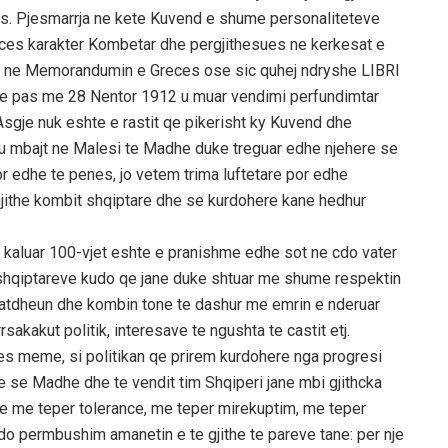
uropes. Pjesmarrja ne kete Kuvend e shume personaliteteve
reces karakter Kombetar dhe pergjithesues ne kerkesat e
tazi ne Memorandumin e Greces ose sic quhej ndryshe LIBRI
me pas me 28 Nentor 1912 u muar vendimi perfundimtar
Asgje nuk eshte e rastit qe pikerisht ky Kuvend dhe
 u mbajt ne Malesi te Madhe duke treguar edhe njehere se
 edhe te penes, jo vetem trima luftetare por edhe
gjithe kombit shqiptare dhe se kurdohere kane hedhur
 kaluar 100-vjet eshte e pranishme edhe sot ne cdo vater
shqiptareve kudo qe jane duke shtuar me shume respektin
, atdheun dhe kombin tone te dashur me emrin e nderuar
rrsakakut politik, interesave te ngushta te castit etj.
kes meme, si politikan qe prirem kurdohere nga progresi
se se Madhe dhe te vendit tim Shqiperi jane mbi gjithcka
he me teper tolerance, me teper mirekuptim, me teper
do permbushim amanetin e te gjithe te pareve tane: per nje