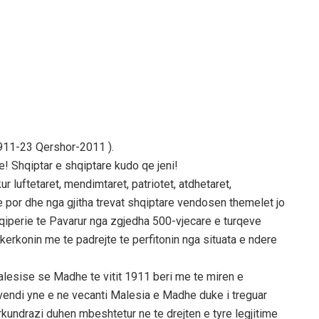
1911-23 Qershor-2011 ).
! Shqiptar e shqiptare kudo qe jeni!
 luftetaret, mendimtaret, patriotet, atdhetaret,
 por dhe nga gjitha trevat shqiptare vendosen themelet jo
qiperie te Pavarur nga zgjedha 500-vjecare e turqeve
kerkonin me te padrejte te perfitonin nga situata e ndere
lesise se Madhe te vitit 1911 beri me te miren e
endi yne e ne vecanti Malesia e Madhe duke i treguar
kundrazi duhen mbeshtetur ne te drejten e tyre legjitime