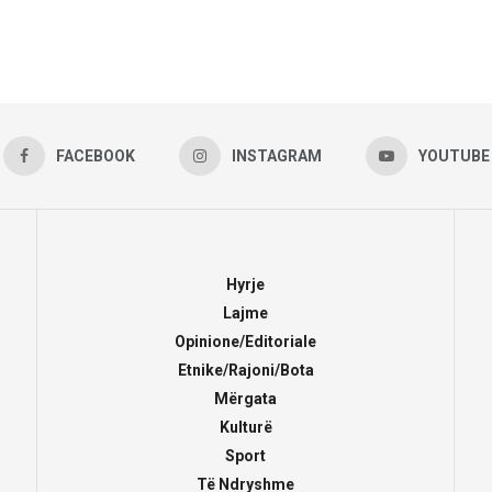
FACEBOOK
INSTAGRAM
YOUTUBE
Hyrje
Lajme
Opinione/Editoriale
Etnike/Rajoni/Bota
Mërgata
Kulturë
Sport
Të Ndryshme