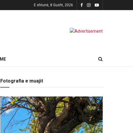
E shtunë, 8 Gusht, 2026
HME
Fotografia e muajit