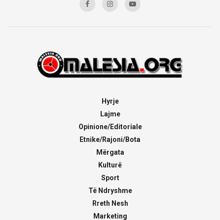
Hyrje
Lajme
Opinione/Editoriale
Etnike/Rajoni/Bota
Mërgata
Kulturë
Sport
Të Ndryshme
Rreth Nesh
Marketing