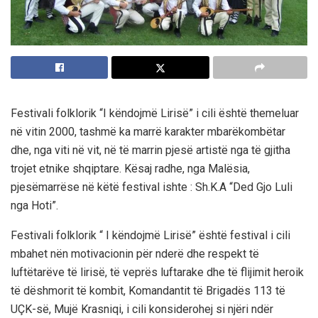
Festivali folklorik “I këndojmë Lirisë” i cili është themeluar
në vitin 2000, tashmë ka marrë karakter mbarëkombëtar
dhe, nga viti në vit, në të marrin pjesë artistë nga të gjitha
trojet etnike shqiptare. Kësaj radhe, nga Malësia,
pjesëmarrëse në këtë festival ishte : Sh.K.A “Ded Gjo Luli
nga Hoti”.
Festivali folklorik “ I këndojmë Lirisë” është festival i cili
mbahet nën motivacionin për nderë dhe respekt të
luftëtarëve të lirisë, të veprës luftarake dhe të flijimit heroik
të dëshmorit të kombit, Komandantit të Brigadës 113 të
UÇK-së, Mujë Krasniqi, i cili konsiderohej si njëri ndër