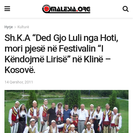
Hyrje
Kulturë
Sh.K.A “Ded Gjo Luli nga Hoti,
mori pjesë në Festivalin “I
Këndojmë Lirisë” në Klinë –
Kosovë.
14 Qershor, 2011