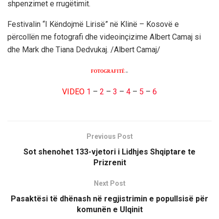
shpenzimet e rrugëtimit.
Festivalin “I Këndojmë Lirisë” në Klinë – Kosovë e
përcollën me fotografi dhe videoinçizime Albert Camaj si
dhe Mark dhe Tiana Dedvukaj. /Albert Camaj/
FOTOGRAFITË
–
VIDEO
1
–
2
–
3
–
4
–
5
–
6
Previous Post
Sot shenohet 133-vjetori i Lidhjes Shqiptare te
Prizrenit
Next Post
Pasaktësi të dhënash në regjistrimin e popullsisë për
komunën e Ulqinit