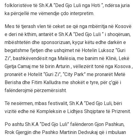
folkloristëve të Sh.K.A “Ded Gjo Luli nga Hoti “, ndërsa juria
ka përcjellë me vëmendje çdo interpretim.
Mes të tjerash vlen të ceket se që nga mbërritja në Kosovë
e deri në kthim, antarët e Sh.K.A “Ded Gjo Luli “ i shoqëruan,
mbështetën dhe sponsorizuan, kyçur këtu edhe darkën e
begatshme fjetjen dhe ushqimet në Hotelin Luksoz “Guri
Zi”, bashkëvendësit nga Malësia, me banim në Klinë, Lekë
Gjetja Camaj me të birin Arturin , vëllezërit tonë nga Kosova ,
pronarët e Hotelit “Guri Zi”, “City Park” me pronarët Metë
Berisha dhe Fitim Kalludra me shokët e tyre, për ç’gjë i
falënderojmë përzemërsisht.
Të nesërmen, mbas festivalit, Sh.K.A “Ded Gjo Luli, bëri
vizitë edhe në Kompleksin e Lidhjes Shqiptare të Prizrenit.
Po ashtu Sh.K.A “Ded Gjo Luli” falënderon Gjon Pashkun,
Rrok Gjergjin dhe Pashko Martinin Dedvukaj që i mbuluan