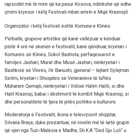
rapsodët më të mirë që ka pasur Kosova, ndërkohë që edhe
çmimi kryesor i këtij Festivali mban emrin e Mujë Krasniqit.
Organizator i këtij festivali është Komuna e Klinës.
Përballë, grupeve artistike që kanë vallëzuar e kënduar
plotë 4 orë në skenën e festivalit, kanë qëndruar, kryetari i
Komunës së Klinës, Sokol Bashota, përfaqësuesit e
familjes Jashari, Murat dhe Musë Jashari, nënkryetari i
Bashkisë së Vlorës, Ilir Banushi, gjeneral – lejtant Sylejman
Selimi, kryetari i Shoqatës së Veteranëve të luftës
Muharem Qemajli, nënkryetari i Vidisë Halim Halili, si dhe
Halil Krasniqi, babai i dëshmorit të kombit Mujë Krasniqi, si
dhe personalitete të tjera të jetës politike e kulturore.
Moderatorja e Festivalit, ikona e televizionit shqiptar,
Silvana Braçe, duke prezantuar, në nivelin më të lartë grupin
që vjen nga Tuzi-Malësia e Madhe, Sh.K.A “Ded Gjo Luli” u