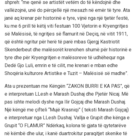
shpreh: “me qenë se artistët vetëm do të këndojnë dhe
vallëzojnë, unë do përcjellë një mesazh në emër të tyre. Ata
janë aq krenar për historinë e tyre, vijnë nga një tjetër festë,
ku me 6 prill të këtij viti festuan 100 Vjetorin e Kryengritjes
së Malësisë, të ngritjes së flamurit në Deçiq, në vitit 1911,
që është ngritur për herë të parë mbas Gjergj Kastriotit
Skenderbeut dhe malësorët krenohen shumë për historinë e
tyre dhe për Kryengritjen e malësoreve të udhëhequr nga
Dedë Gjo Luli, emrin e të cilit, me krenari e mban edhe
Shoqëria kulturore Artistike e Tuzit – Malësisë së madhe”.
Ata u prezentuan me Këngën “ZAKON BURRI E KA PAS”, që
e interpretuan LLesh e Marash Dushaj dhe Pjetër Nicaj. Më
pas ishte melodi dyshe nga Ilir Gojçaj dhe Marash Dushaj.
Një këngë me çifteli “Mujë Krasniqi” ( teksti Marash Gojçaj)
e interpretuar nga LLesh Dushaj. Vallja e Grupit dhe kënga e
Grupit “O FLAMUR” Ndërkaq, kolona të gjata të qytetarëve
në këmbë dhe ulur, i kanë duartrokitur paraqitjet skenike të