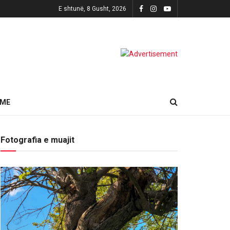
E shtunë, 8 Gusht, 2026
HME
Fotografia e muajit