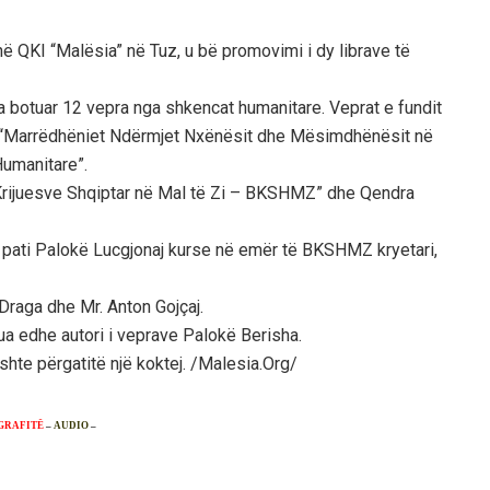
ë QKI “Malësia” në Tuz, u bë promovimi i dy librave të
ka botuar 12 vepra nga shkencat humanitare. Veprat e fundit
ë: “Marrëdhëniet Ndërmjet Nxënësit dhe Mësimdhënësit në
umanitare”.
 Krijuesve Shqiptar në Mal të Zi – BKSHMZ” dhe Qendra
 pati Palokë Lucgjonaj kurse në emër të BKSHMZ kryetari,
 Draga dhe Mr. Anton Gojçaj.
ua edhe autori i veprave Palokë Berisha.
hte përgatitë një koktej. /Malesia.Org/
GRAFITË
–
AUDIO
–