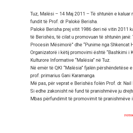
Tuz, Malësi – 14 Maj 2011 – Të shtunën e kaluar n
fundit të Prof. dr Palokë Berisha.
Palokë Berisha prej vitit 1986 deri në vitin 2011 
të Berishës, të cilat u promovuan të shtunën jan
Procesin Mësimorë” dhe “Punime nga Shkencat H
Organizatorë i këtij promovimi është “Bashkimi i
Kulturore Informative “Malësia” në Tuz.
Në emër të QKI “Malësia” fjalën përshëndetëse e
prof. primarius Gani Karamanga.
Më pas, për veprat e Berishës folën Prof. dr. Nail
Si edhe zakonisht në fund të pranishmëve ju drejt
Mbas përfundimit të promovimit të pranishmëve is
FOTO