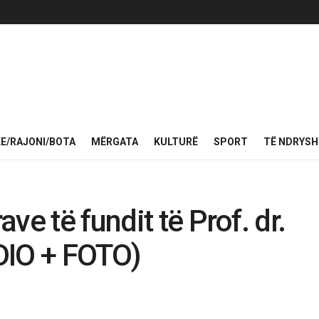
KE/RAJONI/BOTA
MËRGATA
KULTURË
SPORT
TË NDRYS
ve të fundit të Prof. dr.
DIO + FOTO)