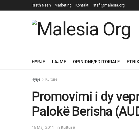
Rreth Nesh
Marketing
Kontakti
stafi@malesia.org
HYRJE
LAJME
OPINIONE/EDITORIALE
ETNI
Hyrje
Kulturë
Promovimi i dy vepra
Palokë Berisha (AU
16 Maj, 2011
in
Kulturë