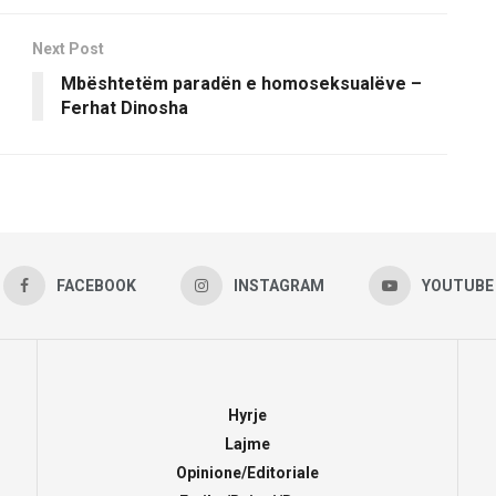
Next Post
Mbështetëm paradën e homoseksualëve –
Ferhat Dinosha
FACEBOOK
INSTAGRAM
YOUTUBE
Hyrje
Lajme
Opinione/Editoriale