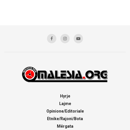
Hyrje
Lajme
Opinione/Editoriale
Etnike/Rajoni/Bota
Mërgata