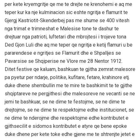
per kete kryemgritje qe me te drejte ne krenohemi e aq me
teper kur ka nje kulminacion sic eshte ngritja e flamurit te
Gjergj Kastriotit-Skenderbej pas me shume se 400 vitesh
nga trimat e trimneshat e Malesise tone te dashur te
drejtuar nga patrioti, luftetari dhe mbrojtesi i trojeve tona
Ded Gjon Luli dhe aq me teper qe ngritja e ketij flamuri u be
pararendese e ngritjes se Flamurit dhe e Shpalljes se
Pavarsise se Shqiperise ne Vlore me 28 Nentor 1912.
Ditet festive qe kaluam, bashkuan te gjitha zemrat malesore
pa pyetur per ndarje, politike, kufitare, fetare, krahinore etj.
duke dhene shembullin me te mire te bashkimit te te gjithe
shqiptareve ne pergjithesi dhe malesoreve ne vecanti se ne
jemi te bashkuar, se ne dime te festojme, se ne dime te
drejtojme, se ne dime te respektojme edhe institucionet, se
ne dime te nderojme dhe respektojme edhe kontributet e
gjithsecilit e sidomos kontributet e atyre qe bene epoke
duke dhene per kete toke edhe gjene me te shtrenjte jetet e