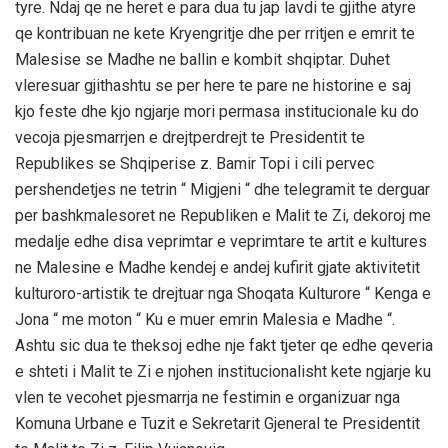
tyre. Ndaj qe ne heret e para dua tu jap lavdi te gjithe atyre
qe kontribuan ne kete Kryengritje dhe per rritjen e emrit te
Malesise se Madhe ne ballin e kombit shqiptar. Duhet
vleresuar gjithashtu se per here te pare ne historine e saj
kjo feste dhe kjo ngjarje mori permasa institucionale ku do
vecoja pjesmarrjen e drejtperdrejt te Presidentit te
Republikes se Shqiperise z. Bamir Topi i cili pervec
pershendetjes ne tetrin “ Migjeni “ dhe telegramit te derguar
per bashkmalesoret ne Republiken e Malit te Zi, dekoroj me
medalje edhe disa veprimtar e veprimtare te artit e kultures
ne Malesine e Madhe kendej e andej kufirit gjate aktivitetit
kulturoro-artistik te drejtuar nga Shoqata Kulturore “ Kenga e
Jona “ me moton “ Ku e muer emrin Malesia e Madhe “.
Ashtu sic dua te theksoj edhe nje fakt tjeter qe edhe qeveria
e shteti i Malit te Zi e njohen institucionalisht kete ngjarje ku
vlen te vecohet pjesmarrja ne festimin e organizuar nga
Komuna Urbane e Tuzit e Sekretarit Gjeneral te Presidentit