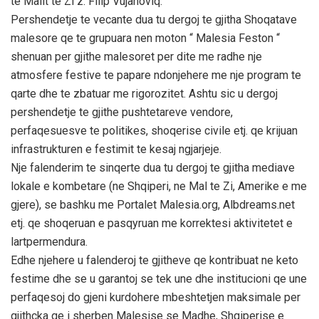
te Malit te Zi z. Filip Vujanoviq.
Pershendetje te vecante dua tu dergoj te gjitha Shoqatave
malesore qe te grupuara nen moton “ Malesia Feston “
shenuan per gjithe malesoret per dite me radhe nje
atmosfere festive te papare ndonjehere me nje program te
qarte dhe te zbatuar me rigorozitet. Ashtu sic u dergoj
pershendetje te gjithe pushtetareve vendore,
perfaqesuesve te politikes, shoqerise civile etj. qe krijuan
infrastrukturen e festimit te kesaj ngjarjeje.
Nje falenderim te sinqerte dua tu dergoj te gjitha mediave
lokale e kombetare (ne Shqiperi, ne Mal te Zi, Amerike e me
gjere), se bashku me Portalet Malesia.org, Albdreams.net
etj. qe shoqeruan e pasqyruan me korrektesi aktivitetet e
lartpermendura.
Edhe njehere u falenderoj te gjitheve qe kontribuat ne keto
festime dhe se u garantoj se tek une dhe institucioni qe une
perfaqesoj do gjeni kurdohere mbeshtetjen maksimale per
gjithcka qe i sherben Malesise se Madhe, Shqiperise e