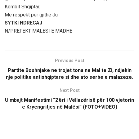
Kombit Shqiptar.
Me respekt per gjithe Ju
SYTKI NDRECAJ
N/PREFEKT MALESI E MADHE
Previous Post
Partite Boshnjake ne trojet tona ne Mal te Zi, ndjekin
nje politike antishqiptare si dhe ato serbe e malazeze.
Next Post
U mbajt Manifestimi “Zëri i Vëllazërisë për 100 vjetorin
e Kryengritjes në Malësi” (FOTO+VIDEO)