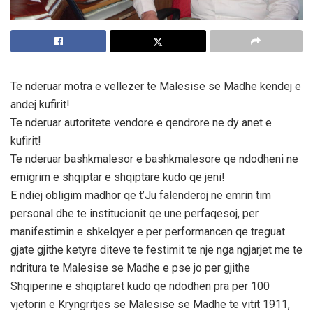
Te nderuar motra e vellezer te Malesise se Madhe kendej e
andej kufirit!
Te nderuar autoritete vendore e qendrore ne dy anet e
kufirit!
Te nderuar bashkmalesor e bashkmalesore qe ndodheni ne
emigrim e shqiptar e shqiptare kudo qe jeni!
E ndiej obligim madhor qe t’Ju falenderoj ne emrin tim
personal dhe te institucionit qe une perfaqesoj, per
manifestimin e shkelqyer e per performancen qe treguat
gjate gjithe ketyre diteve te festimit te nje nga ngjarjet me te
ndritura te Malesise se Madhe e pse jo per gjithe
Shqiperine e shqiptaret kudo qe ndodhen pra per 100
vjetorin e Kryngritjes se Malesise se Madhe te vitit 1911,