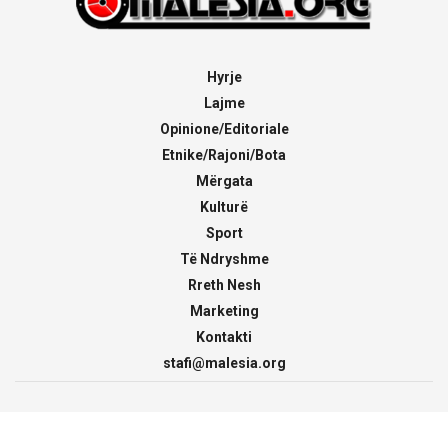
Hyrje
Lajme
Opinione/Editoriale
Etnike/Rajoni/Bota
Mërgata
Kulturë
Sport
Të Ndryshme
Rreth Nesh
Marketing
Kontakti
stafi@malesia.org
© 2000 - 2026
malesia.org