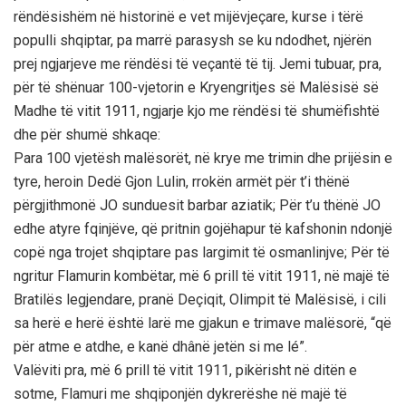
rëndësishëm në historinë e vet mijëvjeçare, kurse i tërë
populli shqiptar, pa marrë parasysh se ku ndodhet, njërën
prej ngjarjeve me rëndësi të veçantë të tij. Jemi tubuar, pra,
për të shënuar 100-vjetorin e Kryengritjes së Malësisë së
Madhe të vitit 1911, ngjarje kjo me rëndësi të shumëfishtë
dhe për shumë shkaqe:
Para 100 vjetësh malësorët, në krye me trimin dhe prijësin e
tyre, heroin Dedë Gjon Lulin, rrokën armët për t’i thënë
përgjithmonë JO sunduesit barbar aziatik; Për t’u thënë JO
edhe atyre fqinjëve, që pritnin gojëhapur të kafshonin ndonjë
copë nga trojet shqiptare pas largimit të osmanlinjve; Për të
ngritur Flamurin kombëtar, më 6 prill të vitit 1911, në majë të
Bratilës legjendare, pranë Deçiqit, Olimpit të Malësisë, i cili
sa herë e herë është larë me gjakun e trimave malësorë, “që
për atme e atdhe, e kanë dhânë jetën si me lé”.
Valëviti pra, më 6 prill të vitit 1911, pikërisht në ditën e
sotme, Flamuri me shqiponjën dykrerëshe në majë të