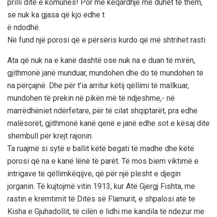
prilli ditë e komunës! Por me keqardhje më duhet të them,
se nuk ka gjasa që kjo edhe t
ë ndodhë.
Në fund një porosi që e përsëris kurdo që më shtrihet rasti.
Ata që nuk na e kanë dashtë ose nuk na e duan të mirën,
gjithmonë janë munduar, mundohen dhe do të mundohen të
na përçajnë. Dhe për t’ia arritur këtij qëllimi të mallkuar,
mundohen të prekin në pikën më të ndjeshme,- në
marrëdhëniet ndërfetare, për të cilat shqiptarët, pra edhe
malësorët, gjithmonë kanë qenë e janë edhe sot e kësaj dite
shembull për krejt rajonin.
Ta ruajmë si sytë e ballit këtë begati të madhe dhe këtë
porosi që na e kanë lënë të parët. Të mos biem viktimë e
intrigave të qëllimkëqijve, që për një plesht e djegin
jorganin. Të kujtojmë vitin 1913, kur Atë Gjergj Fishta, me
rastin e kremtimit të Ditës së Flamurit, e shpalosi atë te
Kisha e Gjuhadollit, të cilën e lidhi me kandila të ndezur me