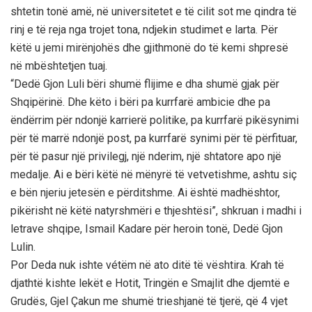
shtetin tonë amë, në universitetet e të cilit sot me qindra të
rinj e të reja nga trojet tona, ndjekin studimet e larta. Për
këtë u jemi mirënjohës dhe gjithmonë do të kemi shpresë
në mbështetjen tuaj.
“Dedë Gjon Luli bëri shumë flijime e dha shumë gjak për
Shqipërinë. Dhe këto i bëri pa kurrfarë ambicie dhe pa
ëndërrim për ndonjë karrierë politike, pa kurrfarë pikësynimi
për të marrë ndonjë post, pa kurrfarë synimi për të përfituar,
për të pasur një privilegj, një nderim, një shtatore apo një
medalje. Ai e bëri këtë në mënyrë të vetvetishme, ashtu siç
e bën njeriu jetesën e përditshme. Ai është madhështor,
pikërisht në këtë natyrshmëri e thjeshtësi”, shkruan i madhi i
letrave shqipe, Ismail Kadare për heroin tonë, Dedë Gjon
Lulin.
Por Deda nuk ishte vétëm në ato ditë të vështira. Krah të
djathtë kishte lekët e Hotit, Tringën e Smajlit dhe djemtë e
Grudës, Gjel Çakun me shumë trieshjanë të tjerë, që 4 vjet