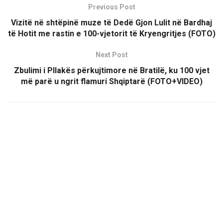
Previous Post
Vizitë në shtëpinë muze të Dedë Gjon Lulit në Bardhaj
të Hotit me rastin e 100-vjetorit të Kryengritjes (FOTO)
Next Post
Zbulimi i Pllakës përkujtimore në Bratilë, ku 100 vjet
më parë u ngrit flamuri Shqiptarë (FOTO+VIDEO)