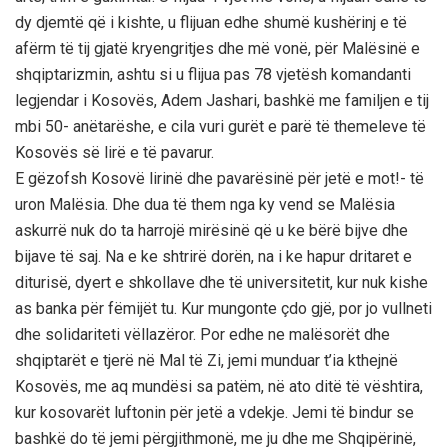
dy djemtë që i kishte, u flijuan edhe shumë kushërinj e të
afërm të tij gjatë kryengritjes dhe më vonë, për Malësinë e
shqiptarizmin, ashtu si u flijua pas 78 vjetësh komandanti
legjendar i Kosovës, Adem Jashari, bashkë me familjen e tij
mbi 50- anëtarëshe, e cila vuri gurët e parë të themeleve të
Kosovës së lirë e të pavarur.
E gëzofsh Kosovë lirinë dhe pavarësinë për jetë e mot!- të
uron Malësia. Dhe dua të them nga ky vend se Malësia
askurrë nuk do ta harrojë mirësinë që u ke bërë bijve dhe
bijave të saj. Na e ke shtrirë dorën, na i ke hapur dritaret e
diturisë, dyert e shkollave dhe të universitetit, kur nuk kishe
as banka për fëmijët tu. Kur mungonte çdo gjë, por jo vullneti
dhe solidariteti vëllazëror. Por edhe ne malësorët dhe
shqiptarët e tjerë në Mal të Zi, jemi munduar t’ia kthejnë
Kosovës, me aq mundësi sa patëm, në ato ditë të vështira,
kur kosovarët luftonin për jetë a vdekje. Jemi të bindur se
bashkë do të jemi përgjithmonë, me ju dhe me Shqipërinë,