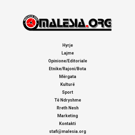
Hyrje
Lajme
Opinione/Editoriale
Etnike/Rajoni/Bota
Mërgata
Kulturë
Sport
Të Ndryshme
Rreth Nesh
Marketing
Kontakti
stafi@malesia.org