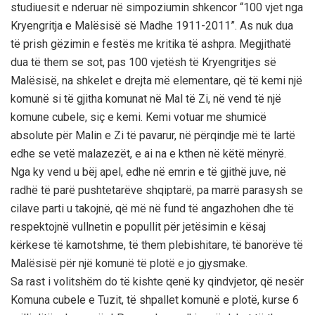
studiuesit e nderuar në simpoziumin shkencor “100 vjet nga
Kryengritja e Malësisë së Madhe 1911-2011”. As nuk dua
të prish gëzimin e festës me kritika të ashpra. Megjithatë
dua të them se sot, pas 100 vjetësh të Kryengritjes së
Malësisë, na shkelet e drejta më elementare, që të kemi një
komunë si të gjitha komunat në Mal të Zi, në vend të një
komune cubele, siç e kemi. Kemi votuar me shumicë
absolute për Malin e Zi të pavarur, në përqindje më të lartë
edhe se vetë malazezët, e ai na e kthen në këtë mënyrë.
Nga ky vend u bëj apel, edhe në emrin e të gjithë juve, në
radhë të parë pushtetarëve shqiptarë, pa marrë parasysh se
cilave parti u takojnë, që më në fund të angazhohen dhe të
respektojnë vullnetin e popullit për jetësimin e kësaj
kërkese të kamotshme, të them plebishitare, të banorëve të
Malësisë për një komunë të plotë e jo gjysmake.
Sa rast i volitshëm do të kishte qenë ky qindvjetor, që nesër
Komuna cubele e Tuzit, të shpallet komunë e plotë, kurse 6