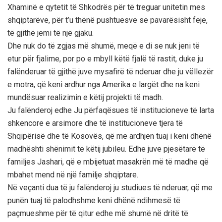
Xhaminë e qytetit të Shkodrës për të treguar unitetin mes
shqiptarëve, për t’u thënë pushtuesve se pavarësisht feje,
të gjithë jemi të një gjaku.
Dhe nuk do të zgjas më shumë, meqë e di se nuk jeni të
etur për fjalime, por po e mbyll këtë fjalë të rastit, duke ju
falënderuar të gjithë juve mysafirë të nderuar dhe ju vëllezër
e motra, që keni ardhur nga Amerika e largët dhe na keni
mundësuar realizimin e këtij projekti të madh.
Ju falënderoj edhe Ju përfaqësues të institucioneve të larta
shkencore e arsimore dhe të institucioneve tjera të
Shqipërisë dhe të Kosovës, që me ardhjen tuaj i keni dhënë
madhështi shënimit të këtij jubileu. Edhe juve pjesëtarë të
familjes Jashari, që e mbijetuat masakrën më të madhe që
mbahet mend në një familje shqiptare.
Në veçanti dua të ju falënderoj ju studiues të nderuar, që me
punën tuaj të palodhshme keni dhënë ndihmesë të
paçmueshme për të qitur edhe më shumë në dritë të