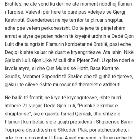
Bratilës, në atë vend ku deri në atë moment ndodhej flamuri
i Turqisë. Valëviti për herë të parë pas vdekjes së Gjergj
Kastriotit-Skënderbeut në një territor të çliruar shqiptar,
edhe pse vetëm përkohësisht. Do të jenë të përjetshëm
emrat e atyre që patën nderin të kryejnë urdhrin e Dedë Gjon
Lulit dhe ta ngrisin Flamurin kombëtar në Bratilë, pasi edhe
Deçiqi kishte kaluar në duart e kryengritësve. Ata ishin: Nikë
Gjelosh Luli, Gjon Ujkë Miculi dhe Pjeter Zefi. U qoftë nderi e
lavdia atyre, si dhe Çun Mules së Hotit, Baca Kurtit të
Grudës, Mehmet Shpendit të Shalës dhe të gjithë të tjerëve,
gjaku i të cilëve është murosur në themelet e atdheut!
Në ballë të frontit, në krye të kryengritësve, ishte burri
atëherë 71 vjeçar, Dedë Gjon Luli, “Pushkë e krehur e
shqiptarisë”, siç e quante Ismajl Qemajli, dhe shtizë e
Flamurit kombëtar, siç e quajti presidenti i Shqipërisë Bamir
Topi para disa ditësh në Shkodër. Plak, por atdhedashës, i
urtë, trim e guximtar. U flijua 4 vjet më vonë, u flijuan edhe të