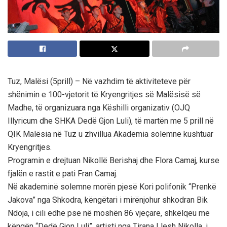
Tuz, Malësi (5prill) – Në vazhdim të aktiviteteve për
shënimin e 100-vjetorit të Kryengritjes së Malësisë së
Madhe, të organizuara nga Këshilli organizativ (OJQ
Illyricum dhe SHKA Dedë Gjon Luli), të martën me 5 prill në
QIK Malësia në Tuz u zhvillua Akademia solemne kushtuar
Kryengritjes.
Programin e drejtuan Nikollë Berishaj dhe Flora Camaj, kurse
fjalën e rastit e pati Fran Camaj.
Në akademinë solemne morën pjesë Kori polifonik “Prenkë
Jakova” nga Shkodra, këngëtari i mirënjohur shkodran Bik
Ndoja, i cili edhe pse në moshën 86 vjeçare, shkëlqeu me
këngën “Dedë Gjon Luli”, artisti nga Tirana Llesh Nikolla, i