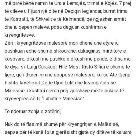
më parë bënë namin te Ura e Lemajës, trimat e Kojës, 7 prej
të cilëve u flijuan një ditë në Deçiqin legjendar, burrat trima
të Kastratit, të Shkrelit e të Kelmendit, që ngjeshën armët
dhe iu qepën maleve, posa dëgjuan kushtrimin e
kryengritësve.
Zëri i kryengritësve malësorë mori dhenë dhe atyre iu
bashkuan edhe shumë shkodranë, dukagjinas, mirditorë e
kosovarë, dikush me pushkë e dikush me pendë, e disa me
të dyja, si: Luigj Gurakuqi, Hilë Mosi, Risto Siliqi e shumë të
tjerë, që i thurën himne epopesë malësore, kurse Atë Gjergj
Fishta, kryetrimit Dedë Gjon Lulit dhe kryengritjes së
Malësisë, i kushtoi njërën prej vjershave më të bukura të
kryeveprës së tij “Lahuta e Malësisë”.
Të nderuar zonja e zotërinj,
Nuk do të flas më shumë për Kryengritjen e Malësisë,
sepse për të kanë folur gjerësisht gjatë dy ditëve të kaluara