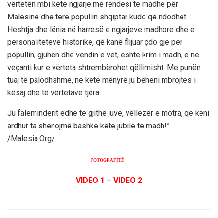
vërtetën mbi këtë ngjarje me rëndësi të madhe për
Malësinë dhe tërë popullin shqiptar kudo që ndodhet.
Heshtja dhe lënia në harresë e ngjarjeve madhore dhe e
personaliteteve historike, që kanë flijuar çdo gjë për
popullin, gjuhën dhe vendin e vet, është krim i madh, e në
veçanti kur e vërteta shtrembërohet qëllimisht. Me punën
tuaj të palodhshme, në këtë mënyrë ju bëheni mbrojtës i
kësaj dhe të vërtetave tjera.
Ju faleminderit edhe të gjithë juve, vëllezër e motra, që keni
ardhur ta shënojmë bashkë këtë jubile të madh!”
/Malesia.Org/
FOTOGRAFITË
–
VIDEO 1
–
VIDEO 2