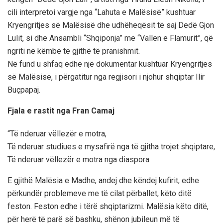
cili interpretoi vargje nga “Lahuta e Malësisë” kushtuar
Kryengritjes së Malësisë dhe udhëheqësit të saj Dedë Gjon
Lulit, si dhe Ansambli “Shqiponja” me “Vallen e Flamurit”, që
ngriti në këmbë të gjithë të pranishmit.
Në fund u shfaq edhe një dokumentar kushtuar Kryengritjes
së Malësisë, i përgatitur nga regjisori i njohur shqiptar Ilir
Buçpapaj.
Fjala e rastit nga Fran Camaj
“Të nderuar vëllezër e motra,
Të nderuar studiues e mysafirë nga të gjitha trojet shqiptare,
Të nderuar vëllezër e motra nga diaspora
E gjithë Malësia e Madhe, andej dhe këndej kufirit, edhe
përkundër problemeve me të cilat përballet, këto ditë
feston. Feston edhe i tërë shqiptarizmi. Malësia këto ditë,
për herë të parë së bashku, shënon jubileun më të