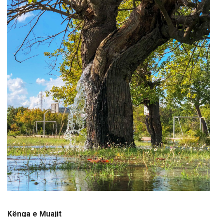
Kënga e Muajit